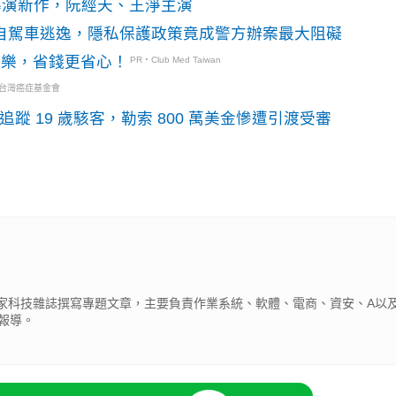
》導演新作，阮經天、王淨主演
o自駕車逃逸，隱私保護政策竟成警方辦案最大阻礙
玩樂，省錢更省心！
PR・Club Med Taiwan
・台灣癌症基金會
識別碼追蹤 19 歲駭客，勒索 800 萬美金慘遭引渡受審
為多家科技雜誌撰寫專題文章，主要負責作業系統、軟體、電商、資安、A以及
報導。