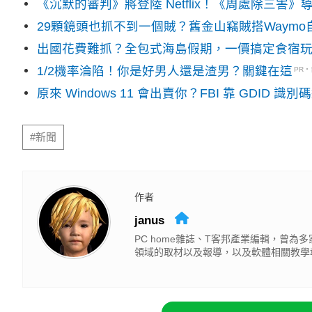
《沉默的審判》將登陸 Netflix！《周處除三害
29顆鏡頭也抓不到一個賊？舊金山竊賊搭Waym
出國花費難抓？全包式海島假期，一價搞定食宿
1/2機率淪陷！你是好男人還是渣男？關鍵在這
PR
原來 Windows 11 會出賣你？FBI 靠 GDID 
#新聞
作者
janus
PC home雜誌、T客邦產業編輯，曾
領域的取材以及報導，以及軟體相關教學