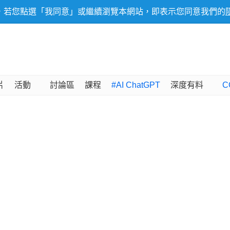
，若您點選「我同意」或繼續瀏覽本網站，即表示您同意我們的
片
活動
討論區
課程
#AI ChatGPT
深度有料
C