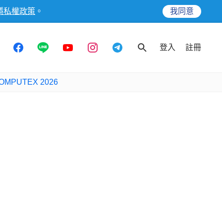
隱私權政策
。
我同意
登入
註冊
OMPUTEX 2026