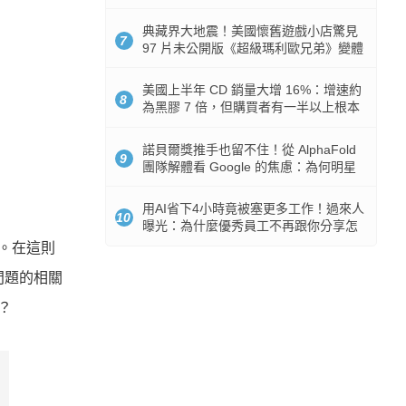
512GB 起跳
典藏界大地震！美國懷舊遊戲小店驚見
7
97 片未公開版《超級瑪利歐兄弟》變體
任天堂卡帶
美國上半年 CD 銷量大增 16%：增速約
8
為黑膠 7 倍，但購買者有一半以上根本
沒有播放器
諾貝爾獎推手也留不住！從 AlphaFold
9
團隊解體看 Google 的焦慮：為何明星
實驗室要為 Gemini 讓路？
用AI省下4小時竟被塞更多工作！過來人
10
曝光：為什麼優秀員工不再跟你分享怎
麼使用AI
。在這則
問題的相關
？