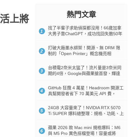
熱門文章
生活上將
找了半輩子求助偵探都沒用！66歲加拿
1
大男子靠ChatGPT，成功找回失散50年
家人
打破大廠墨水綁架！開源、無 DRM 限
2
制的「Open Printer」概念機亮相
台積電2奈米太猛了！流片量是3奈米同
3
期的4倍，Google與蘋果搶首發、輝達
與AMD排隊等產能
GitHub 狂攬 4 萬星！Headroom 開源工
4
具幫開發者省下 70 萬美元 API 費，
Token 消耗暴降 92%
24GB 大容量來了！NVIDIA RTX 5070
5
Ti SUPER 爆料總整理：規格、功耗、上
市時間
蘋果 2026 款 Mac mini 規格爆料：M6
6
與 M5 Pro 異色搭檔登場！容量或將