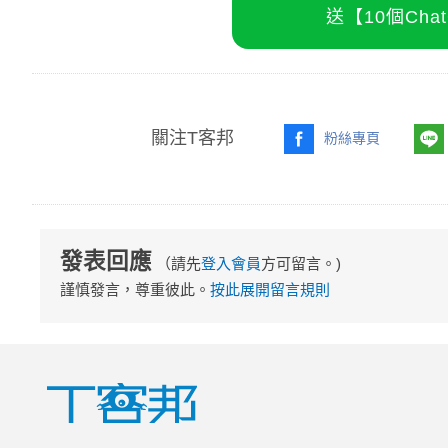
送【10個Ch
關注T客邦
粉絲專頁
發表回應
（請先
登入會員
方可留言。)
謹慎發言，尊重彼此。
按此展開留言規則