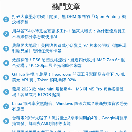
熱門文章
打破大廠墨水綁架！開源、無 DRM 限制的「Open Printer」概
1
念機亮相
用AI省下4小時竟被塞更多工作！過來人曝光：為什麼優秀員工
2
不再跟你分享怎麼使用AI
典藏界大地震！美國懷舊遊戲小店驚見 97 片未公開版《超級瑪
3
利歐兄弟》變體任天堂卡帶
效能翻倍！PS6 硬體規格流出：跳過四代改用 AMD Zen 6c 混
4
合架構，4K 120fps 與全光追時代來臨
GitHub 狂攬 4 萬星！Headroom 開源工具幫開發者省下 70 萬
5
美元 API 費，Token 消耗暴降 92%
蘋果 2026 款 Mac mini 規格爆料：M6 與 M5 Pro 異色搭檔登
6
場！容量或將 512GB 起跳
Linux 市占率突然翻倍、Windows 跌破六成？最新數據背後恐另
7
有原因
台積電2奈米太猛了！流片量是3奈米同期的4倍，Google與蘋果
8
搶首發、輝達與AMD排隊等產能