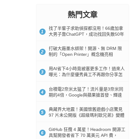
熱門文章
找了半輩子求助偵探都沒用！66歲加拿
1
大男子靠ChatGPT，成功找回失散50年
家人
打破大廠墨水綁架！開源、無 DRM 限
2
制的「Open Printer」概念機亮相
用AI省下4小時竟被塞更多工作！過來人
3
曝光：為什麼優秀員工不再跟你分享怎
麼使用AI
台積電2奈米太猛了！流片量是3奈米同
4
期的4倍，Google與蘋果搶首發、輝達
與AMD排隊等產能
典藏界大地震！美國懷舊遊戲小店驚見
5
97 片未公開版《超級瑪利歐兄弟》變體
任天堂卡帶
GitHub 狂攬 4 萬星！Headroom 開源工
6
具幫開發者省下 70 萬美元 API 費，