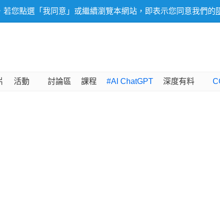
，若您點選「我同意」或繼續瀏覽本網站，即表示您同意我們的
片
活動
討論區
課程
#AI ChatGPT
深度有料
C