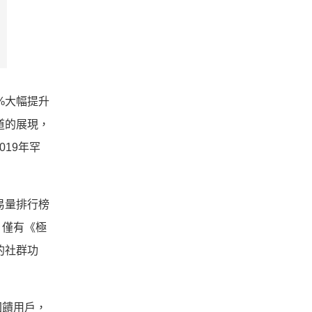
%大幅提升
道的展現，
019年罕
易量排行榜
，僅有《極
的社群功
回饋用戶，