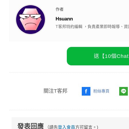
作者
Hsuann
T客邦特約編輯 ，負責產業即時報導、資
送【10個Ch
關注T客邦
粉絲專頁
發表回應
（請先
登入會員
方可留言。)