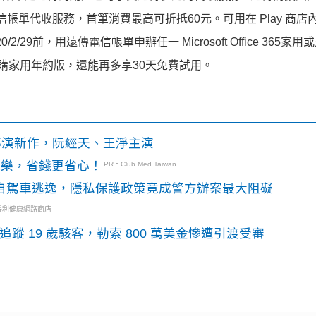
y 遠傳電信帳單代收服務，首筆消費最高可折抵60元。可用在 Play 商
9前，用遠傳電信帳單申辦任一 Microsoft Office 365家
購家用年約版，還能再多享30天免費試用。
》導演新作，阮經天、王淨主演
玩樂，省錢更省心！
PR・Club Med Taiwan
o自駕車逃逸，隱私保護政策竟成警方辦案最大阻礙
得利健康網路商店
識別碼追蹤 19 歲駭客，勒索 800 萬美金慘遭引渡受審