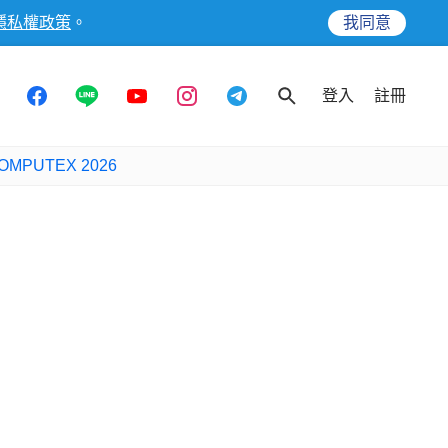
隱私權政策
。
我同意
登入
註冊
OMPUTEX 2026