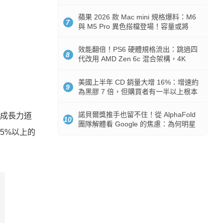
Token 消耗暴降 92%
蘋果 2026 款 Mac mini 規格爆料：M6
7
與 M5 Pro 異色搭檔登場！容量或將
512GB 起跳
效能翻倍！PS6 硬體規格流出：跳過四
8
代改用 AMD Zen 6c 混合架構，4K
120fps 與全光追時代來臨
美國上半年 CD 銷量大增 16%：增速約
9
為黑膠 7 倍，但購買者有一半以上根本
沒有播放器
諾貝爾獎推手也留不住！從 AlphaFold
，成長力道
10
團隊解體看 Google 的焦慮：為何明星
5%以上的
實驗室要為 Gemini 讓路？