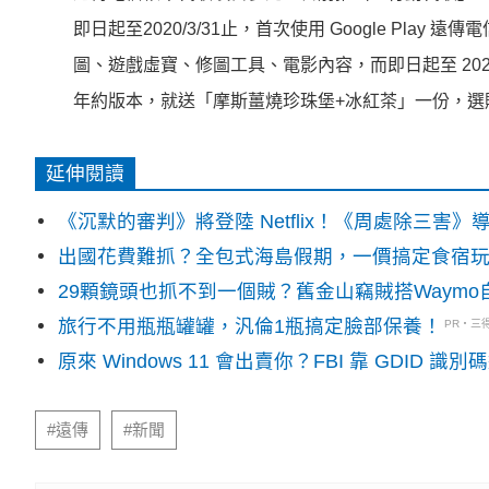
即日起至2020/3/31止，首次使用 Google Pla
圖、遊戲虛寶、修圖工具、電影內容，而即日起至 2020/2/2
年約版本，就送「摩斯薑燒珍珠堡+冰紅茶」一份，選
延伸閱讀
《沉默的審判》將登陸 Netflix！《周處除三害
出國花費難抓？全包式海島假期，一價搞定食宿
29顆鏡頭也抓不到一個賊？舊金山竊賊搭Waym
旅行不用瓶瓶罐罐，汎倫1瓶搞定臉部保養！
PR・三
原來 Windows 11 會出賣你？FBI 靠 GDID 
#遠傳
#新聞