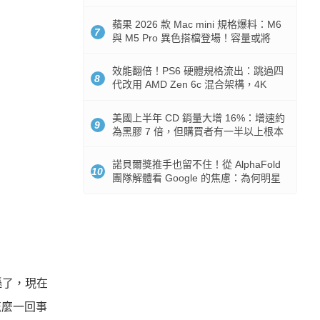
Token 消耗暴降 92%
蘋果 2026 款 Mac mini 規格爆料：M6
7
與 M5 Pro 異色搭檔登場！容量或將
512GB 起跳
效能翻倍！PS6 硬體規格流出：跳過四
8
代改用 AMD Zen 6c 混合架構，4K
120fps 與全光追時代來臨
美國上半年 CD 銷量大增 16%：增速約
9
為黑膠 7 倍，但購買者有一半以上根本
沒有播放器
諾貝爾獎推手也留不住！從 AlphaFold
10
團隊解體看 Google 的焦慮：為何明星
實驗室要為 Gemini 讓路？
遜了，現在
怎麼一回事