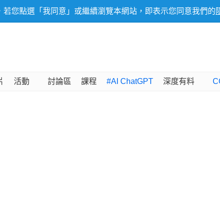
，若您點選「我同意」或繼續瀏覽本網站，即表示您同意我們的
片
活動
討論區
課程
#AI ChatGPT
深度有料
C