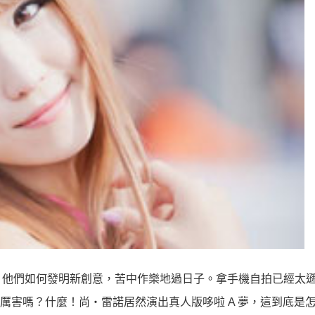
，他們如何發明新創意，苦中作樂地過日子。拿手機自拍已經太
叫厲害嗎？什麼！尚‧雷諾居然演出真人版哆啦 A 夢，這到底是