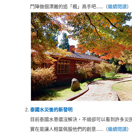
鬥陣做個漂撇的追「楓」高手吧......（
繼續閱讀
）
泰國水災後的新發明
目前泰國水患還沒解決，不過卻可以看到許多災
實在是讓人相當佩服他們的創意......（
繼續閱讀
）