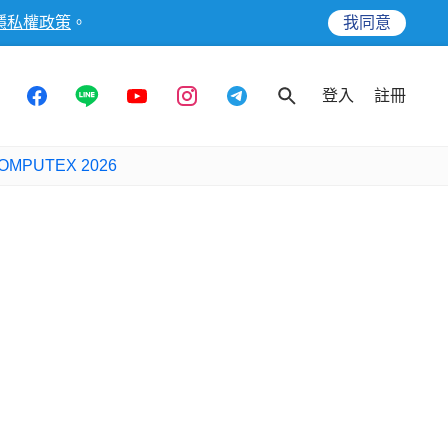
隱私權政策
。
我同意
登入
註冊
OMPUTEX 2026