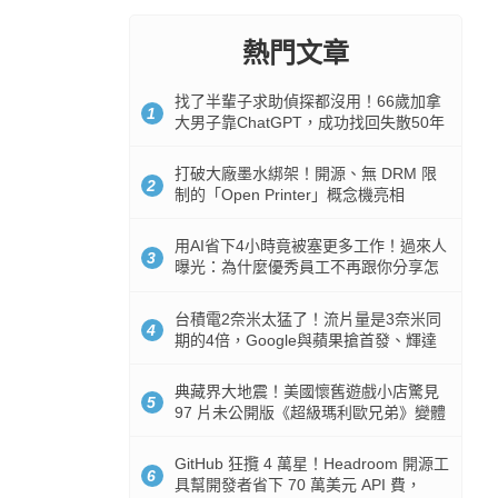
熱門文章
找了半輩子求助偵探都沒用！66歲加拿
1
大男子靠ChatGPT，成功找回失散50年
家人
打破大廠墨水綁架！開源、無 DRM 限
2
制的「Open Printer」概念機亮相
用AI省下4小時竟被塞更多工作！過來人
3
曝光：為什麼優秀員工不再跟你分享怎
麼使用AI
台積電2奈米太猛了！流片量是3奈米同
4
期的4倍，Google與蘋果搶首發、輝達
與AMD排隊等產能
典藏界大地震！美國懷舊遊戲小店驚見
5
97 片未公開版《超級瑪利歐兄弟》變體
任天堂卡帶
GitHub 狂攬 4 萬星！Headroom 開源工
6
具幫開發者省下 70 萬美元 API 費，