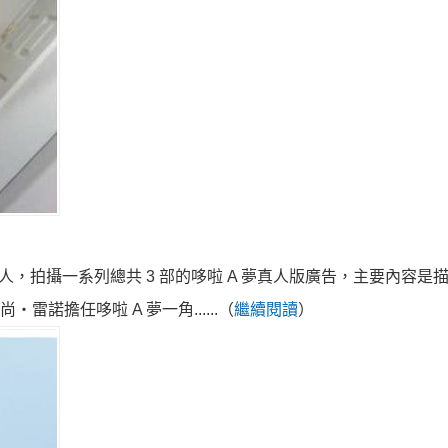
藝人，拍攝一系列總共 3 部的哆啦 A 夢真人版廣告，主要內容是
雷諾擔任哆啦 A 夢一角......（
繼續閱讀
）