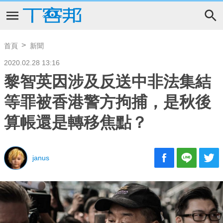
首頁
新聞
2020.02.28 13:16
黎智英因涉及反送中非法集結
等罪被香港警方拘捕，是秋後
算帳還是轉移焦點？
janus