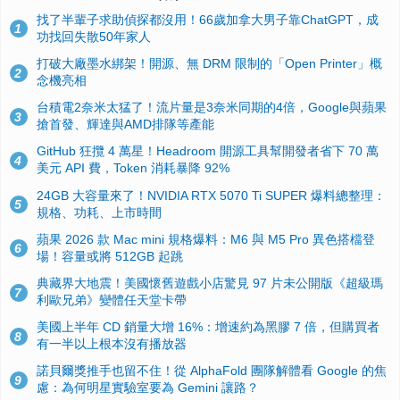
找了半輩子求助偵探都沒用！66歲加拿大男子靠ChatGPT，成
1
功找回失散50年家人
打破大廠墨水綁架！開源、無 DRM 限制的「Open Printer」概
2
念機亮相
台積電2奈米太猛了！流片量是3奈米同期的4倍，Google與蘋果
3
搶首發、輝達與AMD排隊等產能
GitHub 狂攬 4 萬星！Headroom 開源工具幫開發者省下 70 萬
4
美元 API 費，Token 消耗暴降 92%
24GB 大容量來了！NVIDIA RTX 5070 Ti SUPER 爆料總整理：
5
規格、功耗、上市時間
蘋果 2026 款 Mac mini 規格爆料：M6 與 M5 Pro 異色搭檔登
6
場！容量或將 512GB 起跳
典藏界大地震！美國懷舊遊戲小店驚見 97 片未公開版《超級瑪
7
利歐兄弟》變體任天堂卡帶
美國上半年 CD 銷量大增 16%：增速約為黑膠 7 倍，但購買者
8
有一半以上根本沒有播放器
諾貝爾獎推手也留不住！從 AlphaFold 團隊解體看 Google 的焦
9
慮：為何明星實驗室要為 Gemini 讓路？