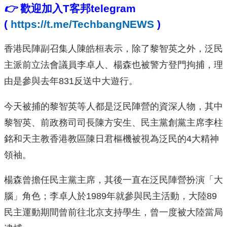
👉
歡迎加入T客邦telegram
(
https://t.me/TechbangNEWS
)
香港民陣副召集人陳皓桓表示，除了黎智英之外，泛民
主派前立法會議員李卓人、楊森也被警方登門拘捕，理
由是參與去年831反送中大遊行。
今天被捕的黎智英等人都是泛民陣營的資深人物，其中
黎智英、前政務司司長陳方安生、民主黨創黨主席李柱
銘和天主教香港教區陳日君樞機被視為泛民的4大精神
領袖。
楊森曾擔任民主黨主席，其後一直在泛民陣營扮演「大
腦」角色；李卓人於1989年就參與民主活動，大陸89
民主運動期間曾前往北京支持學生，曾一度被大陸當局