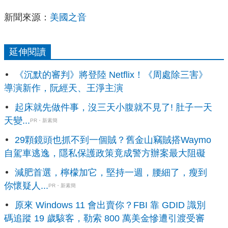
新聞來源：
美國之音
延伸閱讀
《沉默的審判》將登陸 Netflix！《周處除三害》
導演新作，阮經天、王淨主演
起床就先做件事，沒三天小腹就不見了! 肚子一天
天變...
PR・新素簡
29顆鏡頭也抓不到一個賊？舊金山竊賊搭Waymo
自駕車逃逸，隱私保護政策竟成警方辦案最大阻礙
減肥首選，檸檬加它，堅持一週，腰細了，瘦到
你懷疑人...
PR・新素簡
原來 Windows 11 會出賣你？FBI 靠 GDID 識別
碼追蹤 19 歲駭客，勒索 800 萬美金慘遭引渡受審