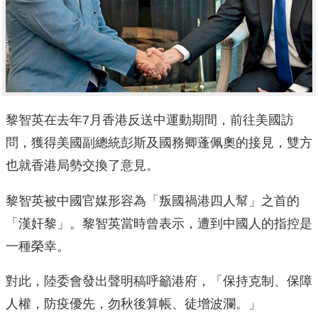
黎智英在去年7月香港反送中運動期間，前往美國訪
問，獲得美國副總統彭斯及國務卿蓬佩奧的接見，雙方
也就香港局勢交換了意見。
黎智英被中國官媒形容為「叛國禍港四人幫」之首的
「漢奸黎」。黎智英當時曾表示，遭到中國人的指控是
一種榮幸。
對此，陸委會發出聲明稿呼籲港府，「保持克制、保障
人權，防疫優先，勿秋後算帳、徒增波瀾。」