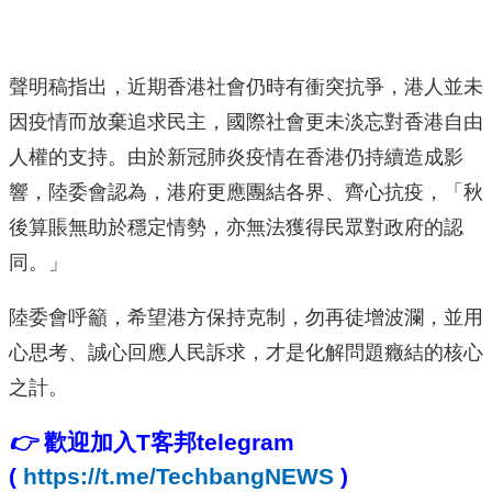
聲明稿指出，近期香港社會仍時有衝突抗爭，港人並未
因疫情而放棄追求民主，國際社會更未淡忘對香港自由
人權的支持。由於新冠肺炎疫情在香港仍持續造成影
響，陸委會認為，港府更應團結各界、齊心抗疫，「秋
後算賬無助於穩定情勢，亦無法獲得民眾對政府的認
同。」
陸委會呼籲，希望港方保持克制，勿再徒增波瀾，並用
心思考、誠心回應人民訴求，才是化解問題癥結的核心
之計。
👉
歡迎加入T客邦telegram
(
https://t.me/TechbangNEWS
)