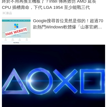
終於不用再換主機板了？Intel 傳將效仿 AMD 延長
CPU 插槽壽命，下代 LGA 1954 至少能戰三代
3C新品
Google搜尋首位竟然是假的！超過70
款熱門Windows軟體爆「山寨官網」
危機