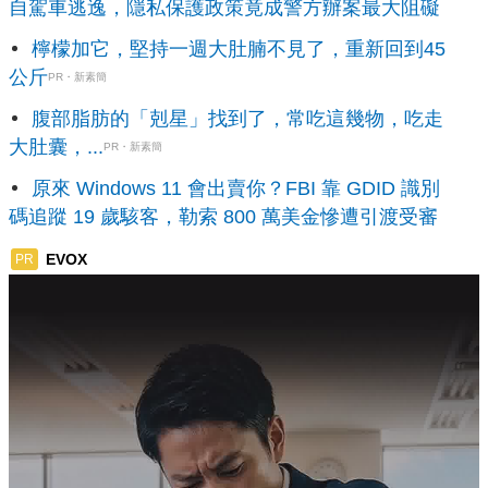
自駕車逃逸，隱私保護政策竟成警方辦案最大阻礙
檸檬加它，堅持一週大肚腩不見了，重新回到45
公斤
PR・新素簡
腹部脂肪的「剋星」找到了，常吃這幾物，吃走
大肚囊，...
PR・新素簡
原來 Windows 11 會出賣你？FBI 靠 GDID 識別
碼追蹤 19 歲駭客，勒索 800 萬美金慘遭引渡受審
EVOX
PR