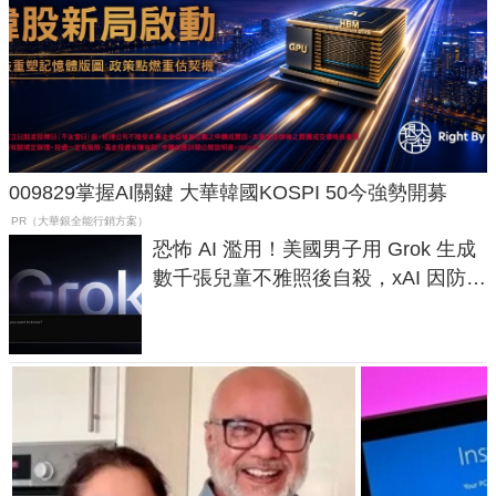
009829掌握AI關鍵 大華韓國KOSPI 50今強勢開募
PR（大華銀全能行銷方案）
恐怖 AI 濫用！美國男子用 Grok 生成
數千張兒童不雅照後自殺，xAI 因防護
失靈與不配合警方遭起訴