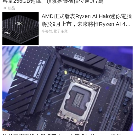
容量256GB起跳、頂規摺疊機價位逼近7萬
3C新品
AMD正式發表Ryzen AI Halo迷你電腦
將於9月上市，未來將推Ryzen AI 400
Max系列處理器與對應升級版
半導體/電子產業