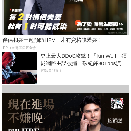
伴侶和妳一起預防HPV，才有資格說愛妳！
PR（台灣癌症基金會）
史上最大DDoS攻擊！「KimWolf」殭
屍網路主謀被捕，破紀錄30Tbps流量
癱瘓全球！
雲端/資訊安全