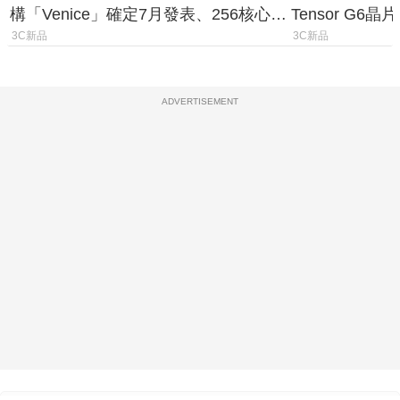
構「Venice」確定7月發表、256核心效
Tensor G6
能大噴發70%
元
3C新品
3C新品
ADVERTISEMENT