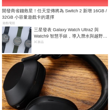
開發商省錢救星！任天堂傳將為 Switch 2 新增 16GB /
32GB 小容量遊戲卡的選擇
遊戲/電競
三星發表 Galaxy Watch Ultra2 與
Watch9 智慧手錶，導入潛水與越野跑
導航功能
3C新品