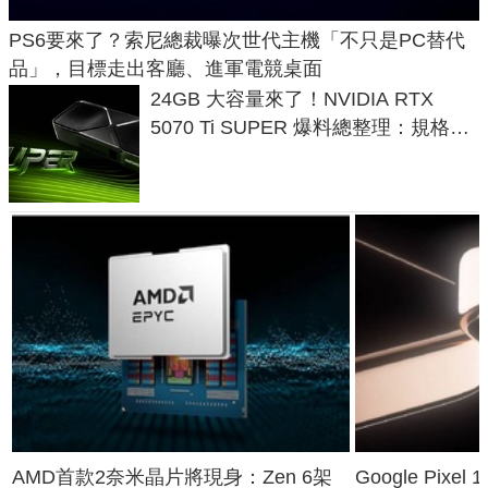
PS6要來了？索尼總裁曝次世代主機「不只是PC替代
品」，目標走出客廳、進軍電競桌面
24GB 大容量來了！NVIDIA RTX
5070 Ti SUPER 爆料總整理：規格、
功耗、上市時間
AMD首款2奈米晶片將現身：Zen 6架
Google Pix