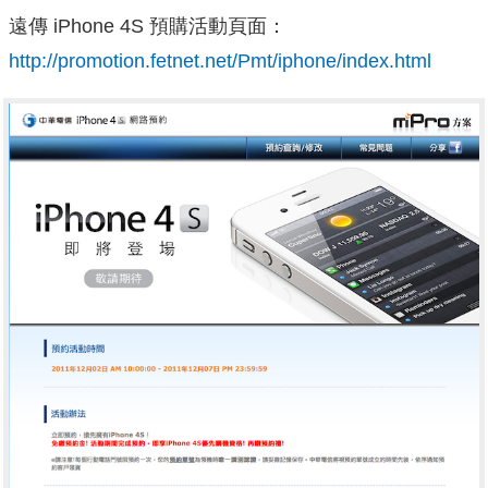
遠傳 iPhone 4S 預購活動頁面：
http://promotion.fetnet.net/Pmt/iphone/index.html