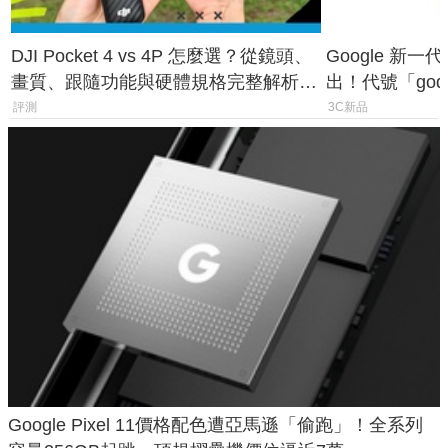
DJI Pocket 4 vs 4P 怎麼選？從鏡頭、
Google 新一代 
畫質、跟隨功能與硬體規格完整解析，
出！代號「god
一次看懂兩台差異
鎖定 AI 應用
評測
3C新品
Google Pixel 11價格配色遭亞馬遜「偷跑」！全系列