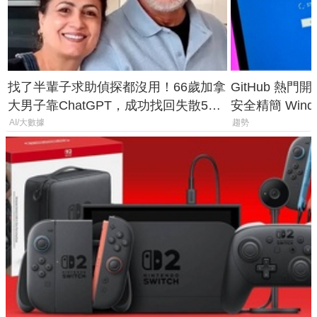
找了半輩子求助偵探都沒用！66歲加拿
GitHub 熱門
大男子靠ChatGPT，成功找回失散50
安全精簡 Wind
年家人
後台追蹤
AI/大數據
趨勢