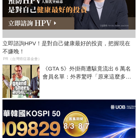
立即諮詢HPV！是對自己健康最好的投資，把握現在
不嫌晚！
PR（台灣癌症基金會）
《GTA 5》外掛商遭駭竟流出 6 萬名
會員名單：外界驚呼「原來這麼多人
在開掛！」