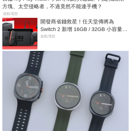
方塊、太空侵略者，不過竟然不能連手機？
遊戲/電競
開發商省錢救星！任天堂傳將為
Switch 2 新增 16GB / 32GB 小容量遊
戲卡的選擇
遊戲/電競