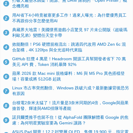
打破大廠墨水綁架！開源、無 DRM 限制的「Open Printer」概
1
念機亮相
用AI省下4小時竟被塞更多工作！過來人曝光：為什麼優秀員工
2
不再跟你分享怎麼使用AI
典藏界大地震！美國懷舊遊戲小店驚見 97 片未公開版《超級瑪
3
利歐兄弟》變體任天堂卡帶
效能翻倍！PS6 硬體規格流出：跳過四代改用 AMD Zen 6c 混
4
合架構，4K 120fps 與全光追時代來臨
GitHub 狂攬 4 萬星！Headroom 開源工具幫開發者省下 70 萬
5
美元 API 費，Token 消耗暴降 92%
蘋果 2026 款 Mac mini 規格爆料：M6 與 M5 Pro 異色搭檔登
6
場！容量或將 512GB 起跳
Linux 市占率突然翻倍、Windows 跌破六成？最新數據背後恐另
7
有原因
台積電2奈米太猛了！流片量是3奈米同期的4倍，Google與蘋果
8
搶首發、輝達與AMD排隊等產能
諾貝爾獎推手也留不住！從 AlphaFold 團隊解體看 Google 的焦
9
慮：為何明星實驗室要為 Gemini 讓路？
ASUS Pad 開賣！12.2 吋雙層 OLED、售價 19,900 元，指定電