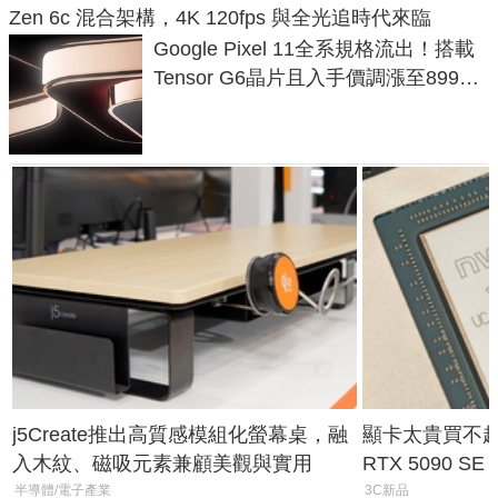
Zen 6c 混合架構，4K 120fps 與全光追時代來臨
Google Pixel 11全系規格流出！搭載
Tensor G6晶片且入手價調漲至899美
元
j5Create推出高質感模組化螢幕桌，融
顯卡太貴買不起？
入木紋、磁吸元素兼顧美觀與實用
RTX 5090 S
體
半導體/電子產業
3C新品