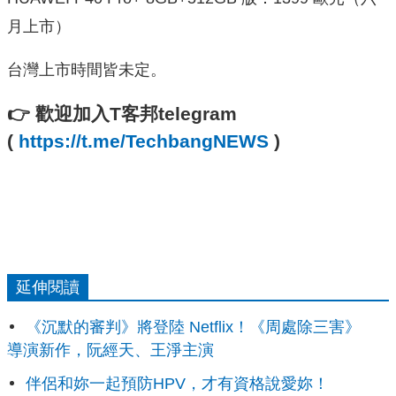
月上市）
台灣上市時間皆未定。
👉
歡迎加入T客邦telegram
(
https://t.me/TechbangNEWS
)
延伸閱讀
《沉默的審判》將登陸 Netflix！《周處除三害》
導演新作，阮經天、王淨主演
伴侶和妳一起預防HPV，才有資格說愛妳！