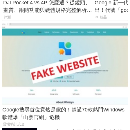
DJI Pocket 4 vs 4P 怎麼選？從鏡頭、
Google 新一代 
畫質、跟隨功能與硬體規格完整解析，
出！代號「god
一次看懂兩台差異
鎖定 AI 應用
評測
3C新品
Google搜尋首位竟然是假的！超過70款熱門Windows
軟體爆「山寨官網」危機
雲端/資訊安全