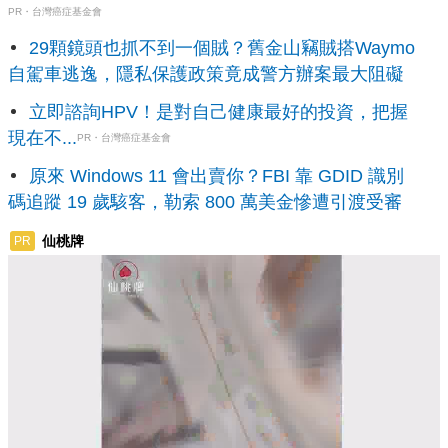
PR・台灣癌症基金會
29顆鏡頭也抓不到一個賊？舊金山竊賊搭Waymo
自駕車逃逸，隱私保護政策竟成警方辦案最大阻礙
立即諮詢HPV！是對自己健康最好的投資，把握
現在不...
PR・台灣癌症基金會
原來 Windows 11 會出賣你？FBI 靠 GDID 識別
碼追蹤 19 歲駭客，勒索 800 萬美金慘遭引渡受審
仙桃牌
PR