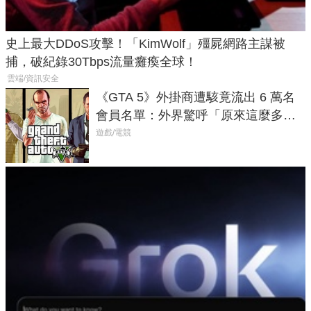
史上最大DDoS攻擊！「KimWolf」殭屍網路主謀被
捕，破紀錄30Tbps流量癱瘓全球！
雲端/資訊安全
《GTA 5》外掛商遭駭竟流出 6 萬名
會員名單：外界驚呼「原來這麼多人
在開掛！」
遊戲/電競