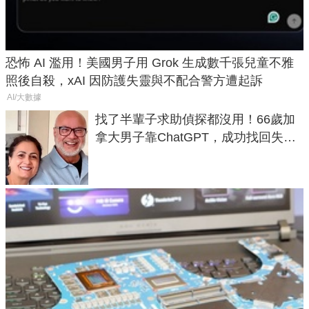
恐怖 AI 濫用！美國男子用 Grok 生成數千張兒童不雅
照後自殺，xAI 因防護失靈與不配合警方遭起訴
AI/大數據
找了半輩子求助偵探都沒用！66歲加
拿大男子靠ChatGPT，成功找回失散
50年家人