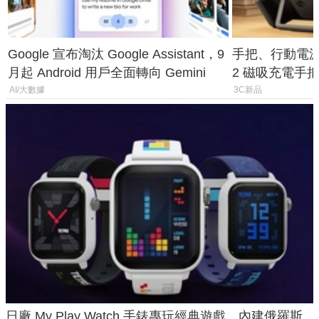
Google 宣布淘汰 Google Assistant，9
手把、行動電源合體
月起 Android 用戶全面轉向 Gemini
2 磁吸充電手把
倍
AI/大數據
3C新品
日廠 My Play Watch 手錶專玩經典遊戲、內建俄羅斯