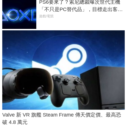
PS6要來了？索尼總裁曝次世代主機
「不只是PC替代品」，目標走出客
廳、進軍電競桌面
遊戲/電競
Valve 新 VR 旗艦 Steam Frame 傳天價定價、最高恐
破 4.8 萬元