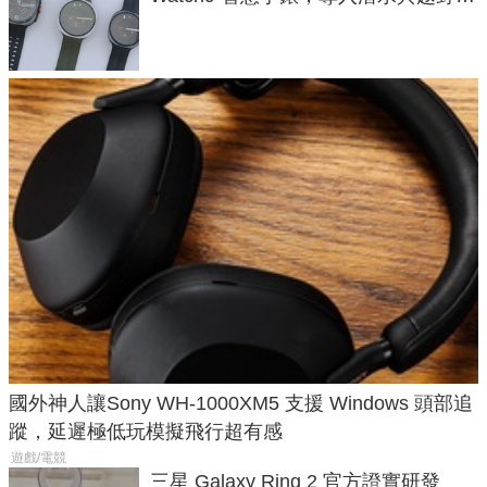
導航功能
國外神人讓Sony WH-1000XM5 支援 Windows 頭部追
蹤，延遲極低玩模擬飛行超有感
遊戲/電競
三星 Galaxy Ring 2 官方證實研發