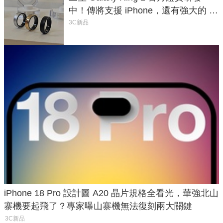
中！傳將支援 iPhone，還有強大的 AI
與智慧家電連動功能
3C新品
iPhone 18 Pro 設計圖 A20 晶片規格全看光，華強北山
寨機要起飛了？專家曝山寨機無法復刻兩大關鍵
3C新品