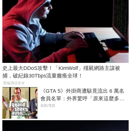
史上最大DDoS攻擊！「KimWolf」殭屍網路主謀被
捕，破紀錄30Tbps流量癱瘓全球！
雲端/資訊安全
《GTA 5》外掛商遭駭竟流出 6 萬名
會員名單：外界驚呼「原來這麼多人
在開掛！」
遊戲/電競