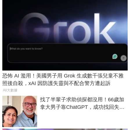
恐怖 AI 濫用！美國男子用 Grok 生成數千張兒童不雅
照後自殺，xAI 因防護失靈與不配合警方遭起訴
AI/大數據
找了半輩子求助偵探都沒用！66歲加
拿大男子靠ChatGPT，成功找回失散
50年家人