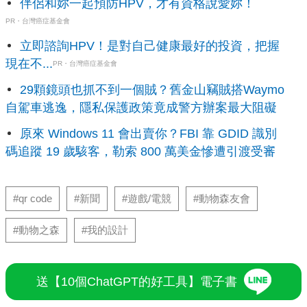
伴侶和妳一起預防HPV，才有資格說愛妳！
PR・台灣癌症基金會
立即諮詢HPV！是對自己健康最好的投資，把握
現在不...
PR・台灣癌症基金會
29顆鏡頭也抓不到一個賊？舊金山竊賊搭Waymo
自駕車逃逸，隱私保護政策竟成警方辦案最大阻礙
原來 Windows 11 會出賣你？FBI 靠 GDID 識別
碼追蹤 19 歲駭客，勒索 800 萬美金慘遭引渡受審
#qr code
#新聞
#遊戲/電競
#動物森友會
#動物之森
#我的設計
送【10個ChatGPT的好工具】電子書