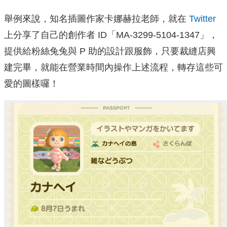
舉例來說，知名插圖作家卡娜赫拉老師，就在
Twitter
上分享了自己的創作者 ID「MA-3299-5104-1347」，
提供給粉絲兔兔與 P 助的設計跟服飾，只要裁縫店興
建完畢，就能在營業時間內操作上述流程，轉存這些可
愛的圖樣囉！