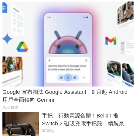
Google 宣布淘汰 Google Assistant，9 月起 Android
用戶全面轉向 Gemini
AI/大數據
手把、行動電源合體！Belkin 推
Switch 2 磁吸充電手把殼，續航最高
延長 1.5 倍
3C新品