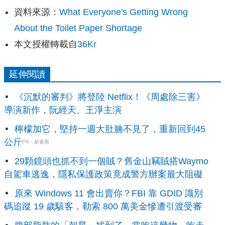
資料來源：
What Everyone's Getting Wrong
About the Toilet Paper Shortage
本文授權轉載自
36Kr
延伸閱讀
《沉默的審判》將登陸 Netflix！《周處除三害》
導演新作，阮經天、王淨主演
檸檬加它，堅持一週大肚腩不見了，重新回到45
公斤
PR・新素簡
29顆鏡頭也抓不到一個賊？舊金山竊賊搭Waymo
自駕車逃逸，隱私保護政策竟成警方辦案最大阻礙
原來 Windows 11 會出賣你？FBI 靠 GDID 識別
碼追蹤 19 歲駭客，勒索 800 萬美金慘遭引渡受審