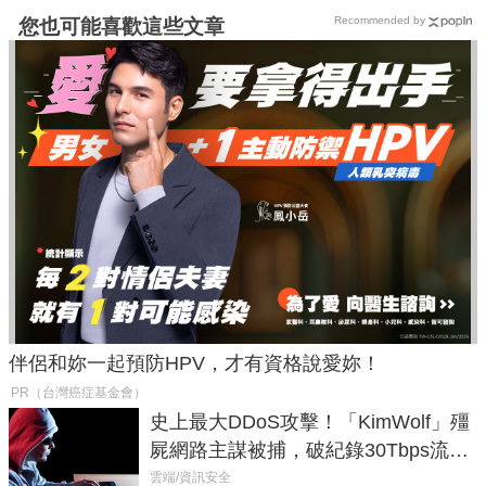
Recommended by
您也可能喜歡這些文章
伴侶和妳一起預防HPV，才有資格說愛妳！
PR（台灣癌症基金會）
史上最大DDoS攻擊！「KimWolf」殭
屍網路主謀被捕，破紀錄30Tbps流量
癱瘓全球！
雲端/資訊安全