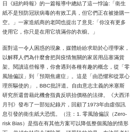
日《紐約時報》的一篇報導中總結了這一悖論:「衛生
紙不是預防冠狀病毒的有效工具，但它們正在被搶購一
空。」一家造紙商的老闆也提出了意見:「你沒有更多
使用它，你只是在用它填滿你的衣櫥。」
面對這一令人困惑的現象，媒體紛紛求助於心理學家，
以解釋人們為什麼會把與疫情無關的家居用品塞滿貨
架。閱讀這些報導，你會遇到各種有趣的概念，從「零
風險偏誤」到「預期焦慮症」。這是「由恐懼和從眾心
理所驅使的」，BBC批評道。自由意志主義的米塞斯
研究所還曾藉此機會指責反哄抬價格的法律。《大西洋
月刊》發布了一部短紀錄片，回顧了1973年由虛假訊
息引發的衛生紙大恐慌。（注：1. 零風險偏誤（Zero-
risk Bias）是指在有其他方案可以降低整個風險的情形