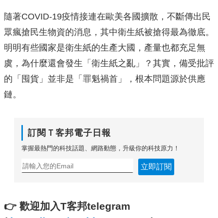
隨著COVID-19疫情接連在歐美各國擴散，不斷傳出民
眾瘋搶民生物資的消息，其中衛生紙被搶得最為徹底。
明明有些國家是衛生紙的生產大國，產量也都充足無
虞，為什麼還會發生「衛生紙之亂」？其實，備受批評
的「囤貨」並非是「罪魁禍首」，根本問題源於供應
鏈。
訂閱Ｔ客邦電子日報
掌握最熱門的科技話題、網路動態，升級你的科技原力！
立即訂閱
👉
歡迎加入T客邦telegram