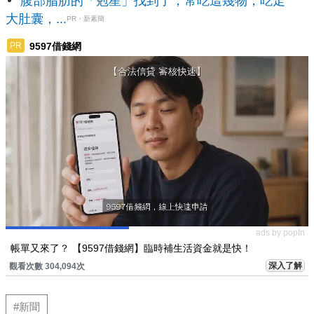
腹部脂肪的「剋星」找到了，常吃這幾物，吃走
大肚囊，...
PR・新素簡
9597借錢網
PR
ads by popIn
帳單又來了？ 【9597借錢網】臨時補生活資金就是快！
深入了解
觀看次數 304,094次
#新聞