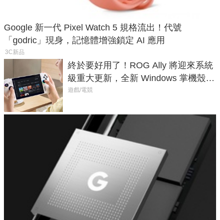
Google 新一代 Pixel Watch 5 規格流出！代號
「godric」現身，記憶體增強鎖定 AI 應用
3C新品
終於要好用了！ROG Ally 將迎來系統
級重大更新，全新 Windows 掌機殼模
式讓操作就像 Xbox 一樣順暢
遊戲/電競