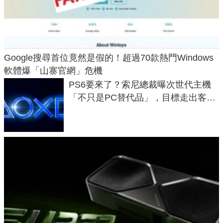
Google搜尋首位竟然是假的！超過70款熱門Windows
軟體爆「山寨官網」危機
PS6要來了？索尼總裁曝次世代主機
「不只是PC替代品」，目標走出客
廳、進軍電競桌面