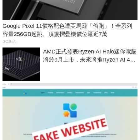
Google Pixel 11價格配色遭亞馬遜「偷跑」！全系列
容量256GB起跳、頂規摺疊機價位逼近7萬
3C新品
AMD正式發表Ryzen AI Halo迷你電腦
將於9月上市，未來將推Ryzen AI 400
Max系列處理器與對應升級版