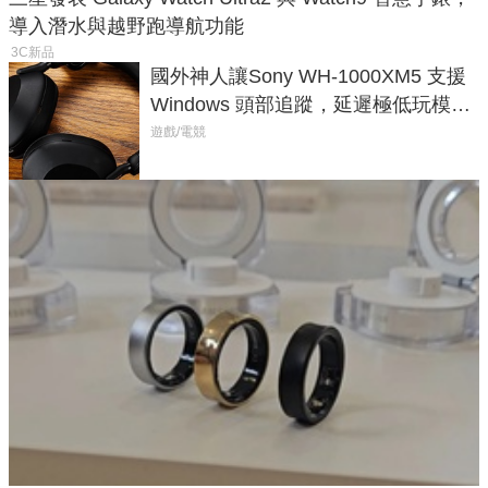
導入潛水與越野跑導航功能
3C新品
國外神人讓Sony WH-1000XM5 支援
Windows 頭部追蹤，延遲極低玩模擬
飛行超有感
遊戲/電競