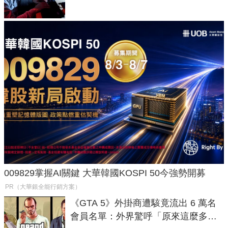
009829掌握AI關鍵 大華韓國KOSPI 50今強勢開募
PR（大華銀全能行銷方案）
《GTA 5》外掛商遭駭竟流出 6 萬名
會員名單：外界驚呼「原來這麼多人