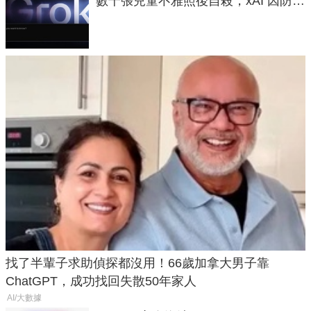
數千張兒童不雅照後自殺，xAI 因防護
失靈與不配合警方遭起訴
找了半輩子求助偵探都沒用！66歲加拿大男子靠
ChatGPT，成功找回失散50年家人
AI/大數據