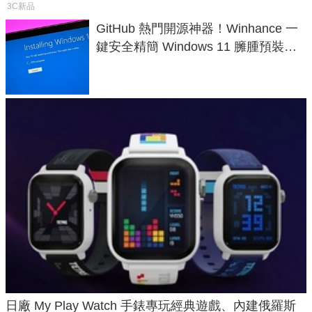
3C新品
GitHub 熱門開源神器！Winhance 一
鍵安全精簡 Windows 11 臃腫預裝軟
體與後台追蹤
日廠 My Play Watch 手錶專玩經典遊戲、內建俄羅斯