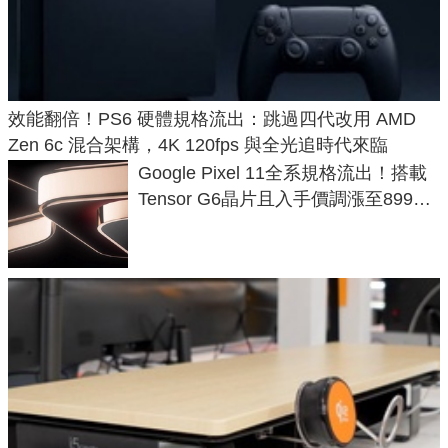
效能翻倍！PS6 硬體規格流出：跳過四代改用 AMD
Zen 6c 混合架構，4K 120fps 與全光追時代來臨
Google Pixel 11全系規格流出！搭載
Tensor G6晶片且入手價調漲至899美
元