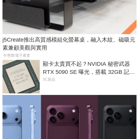
j5Create推出高質感模組化螢幕桌，融入木紋、磁吸元
素兼顧美觀與實用
半導體/電子產業
顯卡太貴買不起？NVIDIA 秘密武器
RTX 5090 SE 曝光，搭載 32GB 記憶
體
3C新品