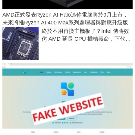
AMD正式發表Ryzen AI Halo迷你電腦將於9月上市，
未來將推Ryzen AI 400 Max系列處理器與對應升級版
終於不用再換主機板了？Intel 傳將效
仿 AMD 延長 CPU 插槽壽命，下代
LGA 1954 至少能戰三代