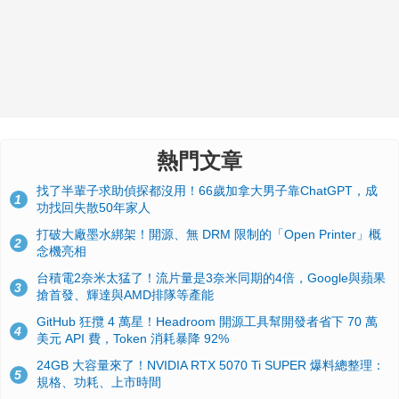
熱門文章
找了半輩子求助偵探都沒用！66歲加拿大男子靠ChatGPT，成
1
功找回失散50年家人
打破大廠墨水綁架！開源、無 DRM 限制的「Open Printer」概
2
念機亮相
台積電2奈米太猛了！流片量是3奈米同期的4倍，Google與蘋果
3
搶首發、輝達與AMD排隊等產能
GitHub 狂攬 4 萬星！Headroom 開源工具幫開發者省下 70 萬
4
美元 API 費，Token 消耗暴降 92%
24GB 大容量來了！NVIDIA RTX 5070 Ti SUPER 爆料總整理：
5
規格、功耗、上市時間