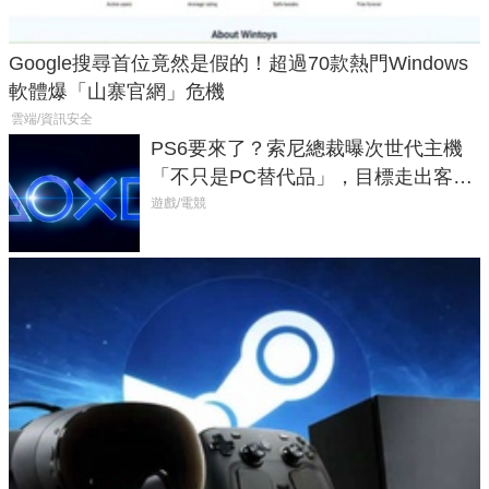
Google搜尋首位竟然是假的！超過70款熱門Windows
軟體爆「山寨官網」危機
雲端/資訊安全
PS6要來了？索尼總裁曝次世代主機
「不只是PC替代品」，目標走出客
廳、進軍電競桌面
遊戲/電競