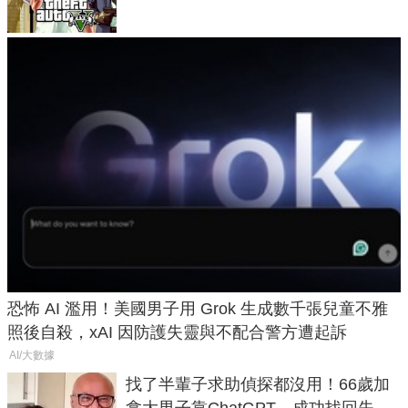
恐怖 AI 濫用！美國男子用 Grok 生成數千張兒童不雅
照後自殺，xAI 因防護失靈與不配合警方遭起訴
AI/大數據
找了半輩子求助偵探都沒用！66歲加
拿大男子靠ChatGPT，成功找回失散