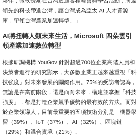
夥伴，微軟長期在台灣透過各種峰會與學習活動，將最
領先的科技帶進台灣，讓台灣成為亞太 AI 人才資源
庫，帶領台灣產業加速轉型。」
AI
將扭轉人類未來生活
，
Microsoft
四朵雲
引
領產業加速數位轉型
根據研調機構 YouGov 針對超過700位企業高階人員和
決策者進行的研究顯示，大多數企業正越來越重視「科
技強度」對未來發展的關鍵作用。75%的受訪者認為，
無論是在當前階段，還是面向未來，構建並掌握「科技
強度」，都是打造企業競爭優勢的最有效的方法。而對
於企業領導人，目前最重要的五項技術分別是：機器學
習（39%）、IoT（37%）、AI（32%）、區塊鏈
（29%）和混合實境（21%）。