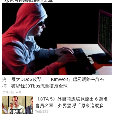
您也可能喜歡這些文章
史上最大DDoS攻擊！「KimWolf」殭屍網路主謀被
捕，破紀錄30Tbps流量癱瘓全球！
雲端/資訊安全
《GTA 5》外掛商遭駭竟流出 6 萬名
會員名單：外界驚呼「原來這麼多人
在開掛！」
遊戲/電競