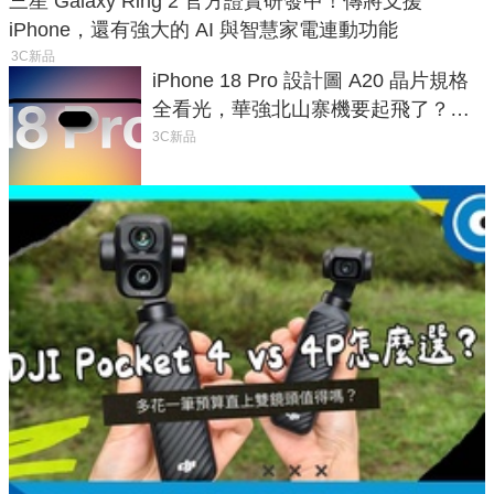
三星 Galaxy Ring 2 官方證實研發中！傳將支援
iPhone，還有強大的 AI 與智慧家電連動功能
3C新品
iPhone 18 Pro 設計圖 A20 晶片規格
全看光，華強北山寨機要起飛了？專
家曝山寨機無法復刻兩大關鍵
3C新品