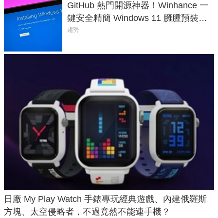
GitHub 熱門開源神器！Winhance 一
鍵安全精簡 Windows 11 臃腫預裝軟
體與後台追蹤
趨勢
日廠 My Play Watch 手錶專玩經典遊戲、內建俄羅斯
方塊、太空侵略者，不過竟然不能連手機？