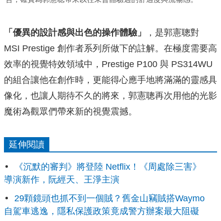
「優異的設計感與出色的操作體驗」
，是郭憲聰對
MSI Prestige 創作者系列所做下的註解。在極度需要高
效率的視覺特效領域中，Prestige P100 與 PS314WU
的組合讓他在創作時，更能得心應手地將滿滿的靈感具
像化，也讓人期待不久的將來，郭憲聰再次用他的光影
魔術為觀眾們帶來新的視覺震撼。
延伸閱讀
《沉默的審判》將登陸 Netflix！《周處除三害》
導演新作，阮經天、王淨主演
29顆鏡頭也抓不到一個賊？舊金山竊賊搭Waymo
自駕車逃逸，隱私保護政策竟成警方辦案最大阻礙