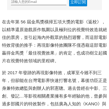
立即訂閱
在去年第 56 屆金馬獎橫掃五項大獎的電影《返校》，
以精準還原遊戲原作氛圍以及極到位的視覺特效造就絕
佳的票房，並引起海內外觀眾的熱烈迴響，而這部電影
特效背後的推手：再現影像特效團隊不僅憑藉這部電影
贏得金馬獎「最佳視覺效果」的肯定，也成功樹立起國
片在視覺特效領域的里程碑。
於 2017 年發跡的再現影像特效，成軍至今雖不到三
年，但卻能在台灣電影界快速打響名號，幕後功臣正是
身兼特效總監與創辦人的郭憲聰。過去曾經在中影、三
創、發記…等影視相關產業擁有多年經驗的他，曾參與
過多部國片的特效製作，包括廣為人知的《KANO》與