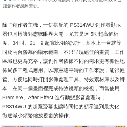
讓創作者感到安心。
除了創作者主機，一併搭配的 PS314WU 創作者顯示
器也同樣讓郭憲聰眼界大開，尤其是達 5K 超高解析
度、34 吋、21：9 超寬比例的設計，基本上一台就等
同於兩台螢幕的顯示範圍，不只呈現絕佳的畫質，工作
區域也更為充裕，讓創作者依據不同的需求更有彈性地
佈局多工程式應用。以郭憲聰平時的工作來說，能很輕
鬆、方便地同時打開影像處理工具、特效素材庫以及腳
本，在同一個畫面裡完成特效鏡頭的檢視，而當使用
Premiere、After Effect 進行動態影音處理時，
PS314WU 的超寬螢幕也讓時間軸的顯示達到最大化，
徹底減少頻繁縮放視窗的操作。