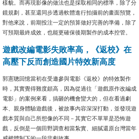
樣貌。而再現影像的做法也是採取相同的標準，除了分
鏡規劃，甚至還同步透過軟體進行拍攝前的畫面預覽，
對他來說，前期投注一定的預算做好完善的準備，除了
可預期最終成效，也能更確保後期製作的成本控管。
遊戲改編電影失敗率高，《返校》在
高壓下反而創造國片特效新高度
郭憲聰回憶當初在受邀參與電影《返校》的特效製作
時，其實覺得難度頗高，因為從過往「遊戲原作改編成
電影」的案例來看，搞砸的機會蠻大的，但在看過劇
本、親身體驗遊戲後，被故事內容深深打動，並發現遊
戲本質與自己所想像的不同－其實它不單單是恐怖遊
戲，反倒是一個田野調查相當紮實、細膩還原台灣當年
威權體制下的一段悲劇故事。