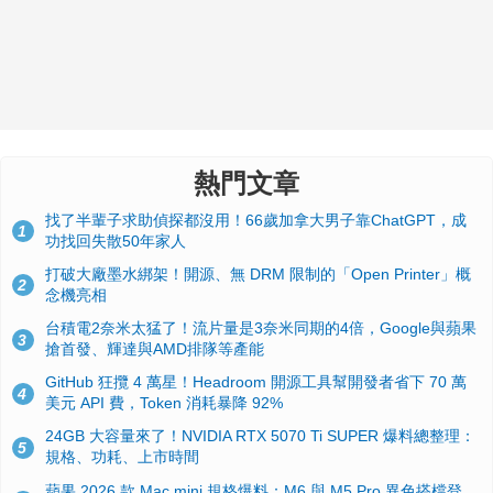
熱門文章
找了半輩子求助偵探都沒用！66歲加拿大男子靠ChatGPT，成
1
功找回失散50年家人
打破大廠墨水綁架！開源、無 DRM 限制的「Open Printer」概
2
念機亮相
台積電2奈米太猛了！流片量是3奈米同期的4倍，Google與蘋果
3
搶首發、輝達與AMD排隊等產能
GitHub 狂攬 4 萬星！Headroom 開源工具幫開發者省下 70 萬
4
美元 API 費，Token 消耗暴降 92%
24GB 大容量來了！NVIDIA RTX 5070 Ti SUPER 爆料總整理：
5
規格、功耗、上市時間
蘋果 2026 款 Mac mini 規格爆料：M6 與 M5 Pro 異色搭檔登