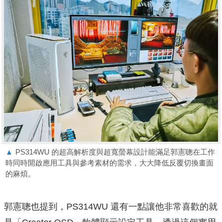
▲
PS314WU 的超高解析度與超寬螢幕設計能滿足郭憲聰在工作
時同時開啟應用工具與參考素材的需求，大大降低反覆切換畫面
的麻煩。
郭憲聰也提到，PS314WU 還有一點讓他非常喜歡的就