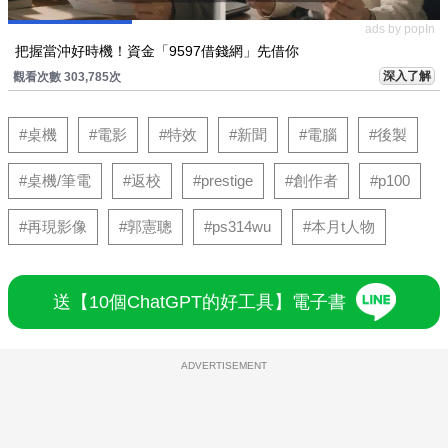
ads by popIn
把握當沖好時機！資金「9597借錢網」先借你
深入了解
觀看次數 303,785次
#桌機
#電影
#特效
#新聞
#電腦
#後製
#桌機/筆電
#返校
#prestige
#創作者
#p100
#再現影像
#郭憲聰
#ps314wu
#本月t人物
送【10個ChatGPT的好工具】電子書
ADVERTISEMENT