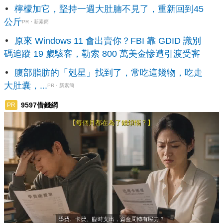
檸檬加它，堅持一週大肚腩不見了，重新回到45
公斤
PR・新素簡
原來 Windows 11 會出賣你？FBI 靠 GDID 識別
碼追蹤 19 歲駭客，勒索 800 萬美金慘遭引渡受審
腹部脂肪的「剋星」找到了，常吃這幾物，吃走
大肚囊，...
PR・新素簡
9597借錢網
PR