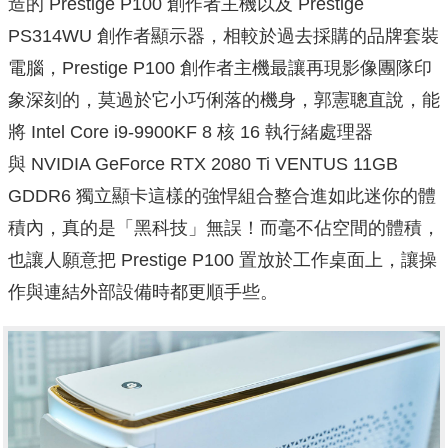
造的 Prestige P100 創作者主機以及 Prestige
PS314WU 創作者顯示器，相較於過去採購的品牌套裝
電腦，Prestige P100 創作者主機最讓再現影像團隊印
象深刻的，莫過於它小巧俐落的機身，郭憲聰直說，能
將 Intel Core i9-9900KF 8 核 16 執行緒處理器
與 NVIDIA GeForce RTX 2080 Ti VENTUS 11GB
GDDR6 獨立顯卡這樣的強悍組合整合進如此迷你的體
積內，真的是「黑科技」無誤！而毫不佔空間的體積，
也讓人願意把 Prestige P100 置放於工作桌面上，讓操
作與連結外部設備時都更順手些。