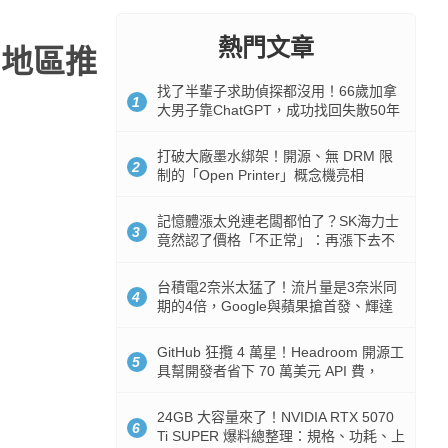
熱門文章
洲地區推
找了半輩子求助偵探都沒用！66歲加拿
1
大男子靠ChatGPT，成功找回失散50年
家人
打破大廠墨水綁架！開源、無 DRM 限
2
制的「Open Printer」概念機亮相
記憶體漲太兇連老闆都怕了？SK海力士
3
竟然認了價格「不正常」：再漲下去不
是好事
台積電2奈米太猛了！流片量是3奈米同
4
期的4倍，Google與蘋果搶首發、輝達
與AMD排隊等產能
GitHub 狂攬 4 萬星！Headroom 開源工
5
具幫開發者省下 70 萬美元 API 費，
Token 消耗暴降 92%
24GB 大容量來了！NVIDIA RTX 5070
6
Ti SUPER 爆料總整理：規格、功耗、上