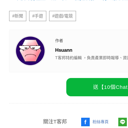
#新聞
#手遊
#遊戲/電競
作者
Hsuann
T客邦特約編輯 ，負責產業即時報導、資
送【10個Ch
關注T客邦
粉絲專頁