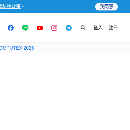
隱私權政策
。
我同意
登入
註冊
OMPUTEX 2026