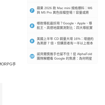
市時間
蘋果 2026 款 Mac mini 規格爆料：M6
7
與 M5 Pro 異色搭檔登場！容量或將
512GB 起跳
哪款導航最好用？Google、Apple、導
8
航王、高德地圖實測對比：四大導航實
測懶人包
美國上半年 CD 銷量大增 16%：增速約
9
為黑膠 7 倍，但購買者有一半以上根本
沒有播放器
諾貝爾獎推手也留不住！從 AlphaFold
10
團隊解體看 Google 的焦慮：為何明星
實驗室要為 Gemini 讓路？
MORPG手