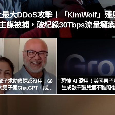
最大DDoS攻擊！「KimWolf」殭
主謀被捕，破紀錄30Tbps流量癱
球！
輩子求助偵探都沒用！66
恐怖 AI 濫用！美國男子用
男子靠ChatGPT，成功
生成數千張兒童不雅照
找回失散50年家人
xAI 因防護失靈與不配
起訴