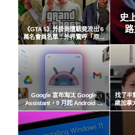
史上
路
《GTA 5》外掛商遭駭竟流出 6
萬名會員名單：外界驚呼「原來
這麼多人在開掛！」
Google 宣布淘汰 Google
找了半
Assistant，9 月起 Android 用
歲加拿大
戶全面轉向 Gemini