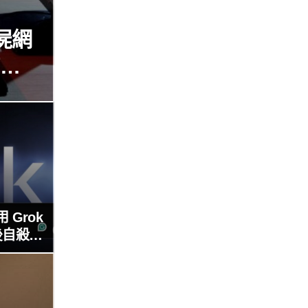
屍網
瘓全
 Grok
後自殺，
合警方遭