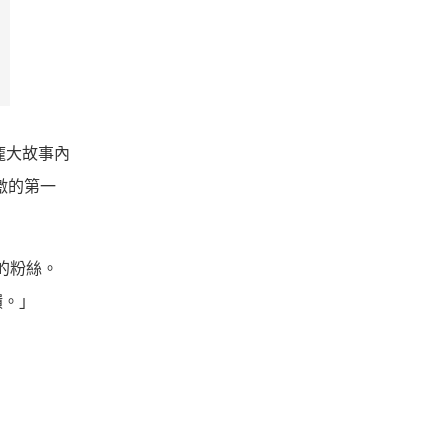
龐大故事內
激的第一
》的粉絲。
饋。」