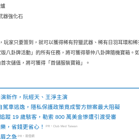
香爐
武器強化石
，玩家只要簽到，就可以獲得稀有狩獵武器、稀有日羽耳環和稀
定版八卦牌活動」的所有任務，將可獲得華仲八卦牌隨機寶箱。
內首次儲值，將可獲得「首儲服裝寶箱」。
》導演新作，阮經天、王淨主演
o自駕車逃逸，隱私保護政策竟成警方辦案最大阻礙
識別碼追蹤 19 歲駭客，勒索 800 萬美金慘遭引渡受審
玩樂，省錢更省心！
PR・Club Med Taiwan
燃眉之急
PR・易借網