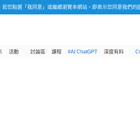
，若您點選「我同意」或繼續瀏覽本網站，即表示您同意我們的
片
活動
討論區
課程
#AI ChatGPT
深度有料
C