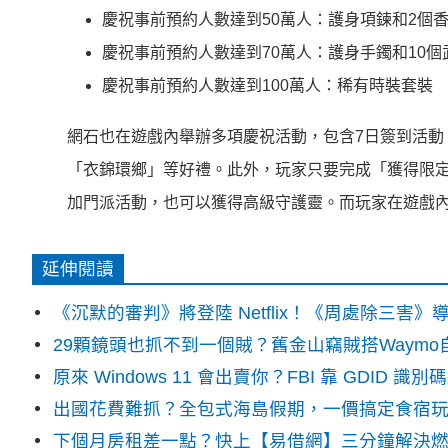
慶祝事前預約人數達到50萬人：護身項鍊和2個
慶祝事前預約人數達到70萬人：護身手鐲和10個
慶祝事前預約人數達到100萬人：稀有時裝套裝
網石也在遊戲內舉辦多項慶祝活動，包含7日簽到活動
「衣錦環鄉」等好禮。此外，玩家只要完成「獲得限
加門派活動，也可以獲得高級守護靈。而玩家在遊戲
延伸閱讀
《沉默的審判》將登陸 Netflix！《周處除三害
29顆鏡頭也抓不到一個賊？舊金山竊賊搭Waym
原來 Windows 11 會出賣你？FBI 靠 GDID 
出國花費難抓？全包式海島假期，一價搞定食宿
下個月房租差一點？快上【易借網】三分鐘解決