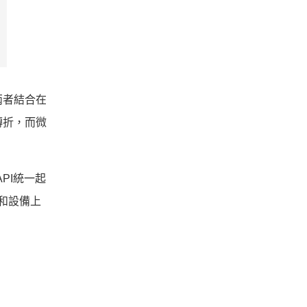
兩者結合在
轉折，而微
API統一起
本和設備上