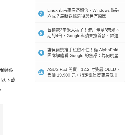
512GB 起跳
Linux 市占率突然翻倍、Windows 跌破
7
六成？最新數據背後恐另有原因
台積電2奈米太猛了！流片量是3奈米同
8
期的4倍，Google與蘋果搶首發、輝達
與AMD排隊等產能
諾貝爾獎推手也留不住！從 AlphaFold
9
團隊解體看 Google 的焦慮：為何明星
實驗室要為 Gemini 讓路？
ASUS Pad 開賣！12.2 吋雙層 OLED、
實現類似
10
售價 19,900 元，指定電信資費最低 0
可以下載
元入手
。