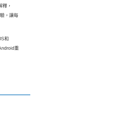
a解釋，
新體驗，讓每
OS和
droid重