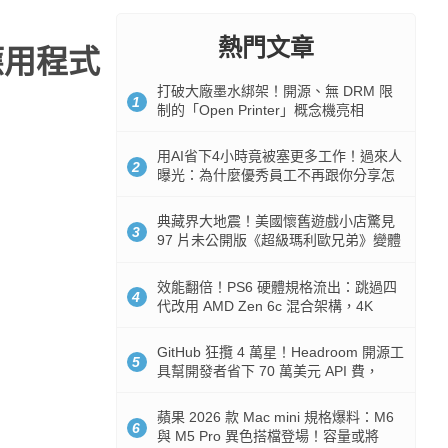
熱門文章
P應用程式
打破大廠墨水綁架！開源、無 DRM 限
1
制的「Open Printer」概念機亮相
用AI省下4小時竟被塞更多工作！過來人
2
曝光：為什麼優秀員工不再跟你分享怎
麼使用AI
典藏界大地震！美國懷舊遊戲小店驚見
3
97 片未公開版《超級瑪利歐兄弟》變體
任天堂卡帶
效能翻倍！PS6 硬體規格流出：跳過四
4
代改用 AMD Zen 6c 混合架構，4K
120fps 與全光追時代來臨
GitHub 狂攬 4 萬星！Headroom 開源工
5
具幫開發者省下 70 萬美元 API 費，
Token 消耗暴降 92%
蘋果 2026 款 Mac mini 規格爆料：M6
6
與 M5 Pro 異色搭檔登場！容量或將