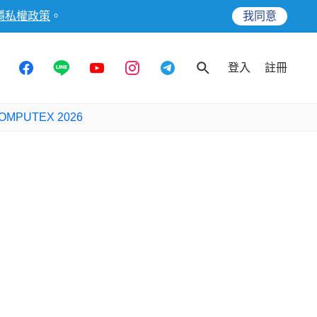
隱私權政策
。
我同意
登入
註冊
OMPUTEX 2026