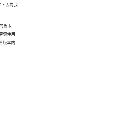
擇，因為我
統的舊版
便讓使用
舊版本的