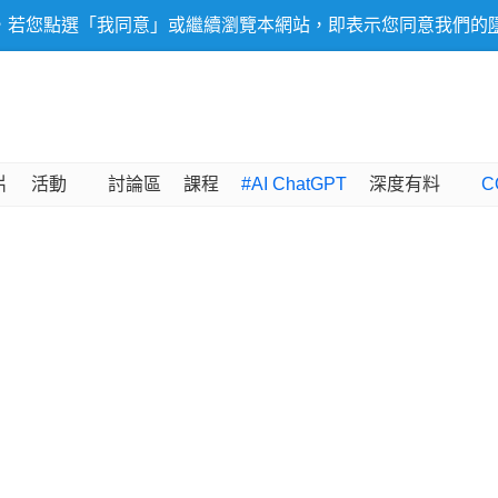
，若您點選「我同意」或繼續瀏覽本網站，即表示您同意我們的
片
活動
討論區
課程
#AI ChatGPT
深度有料
C