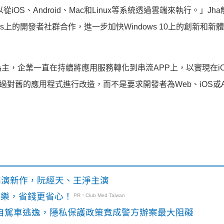
從iOS、Android、Mac和Linux等系統透過雲端來執行。」Jh
ndows上的開發者社群合作，進一步加快Windows 10上的創新和
主，企業一直在持續將應用服務轉化到串流APP上，以實現在i
on能透過對舊的應用程式進行改造，而不是要求開發者為Web、iOS或An
》導演新作，阮經天、王淨主演
玩樂，省錢更省心！
PR・Club Med Taiwan
o自駕車逃逸，隱私保護政策竟成警方辦案最大阻礙