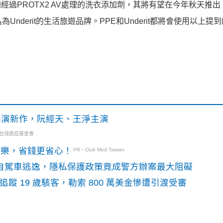
經過PROTX2 AV處理的洗衣添加劑，其將有望在今年秋天推
nderit的生活旅遊品牌。PPE和Underit都將會使用以上提
》導演新作，阮經天、王淨主演
・台灣癌症基金會
玩樂，省錢更省心！
PR・Club Med Taiwan
o自駕車逃逸，隱私保護政策竟成警方辦案最大阻礙
識別碼追蹤 19 歲駭客，勒索 800 萬美金慘遭引渡受審