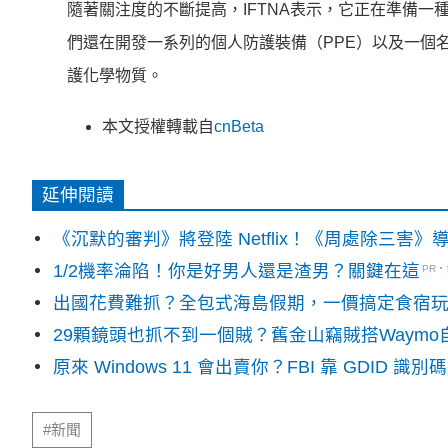
隨著關注度的不斷提高，IFTNA表示，它正在準備一種
們還在開發一系列的個人防護裝備（PPE）以及一個名為U
護化學物質。
本文授權轉載自
cnBeta
延伸閱讀
《沉默的審判》將登陸 Netflix！《周處除三害
1/2機率淪陷！你是好男人還是渣男？關鍵在這
PR
出國花費難抓？全包式海島假期，一價搞定食宿
29顆鏡頭也抓不到一個賊？舊金山竊賊搭Waym
原來 Windows 11 會出賣你？FBI 靠 GDID 
#新聞