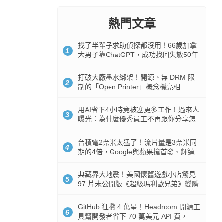
熱門文章
找了半輩子求助偵探都沒用！66歲加拿
1
大男子靠ChatGPT，成功找回失散50年
家人
打破大廠墨水綁架！開源、無 DRM 限
2
制的「Open Printer」概念機亮相
用AI省下4小時竟被塞更多工作！過來人
3
曝光：為什麼優秀員工不再跟你分享怎
麼使用AI
台積電2奈米太猛了！流片量是3奈米同
4
期的4倍，Google與蘋果搶首發、輝達
與AMD排隊等產能
典藏界大地震！美國懷舊遊戲小店驚見
5
97 片未公開版《超級瑪利歐兄弟》變體
任天堂卡帶
GitHub 狂攬 4 萬星！Headroom 開源工
6
具幫開發者省下 70 萬美元 API 費，