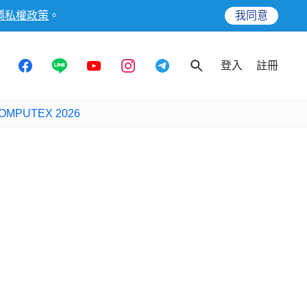
隱私權政策
。
我同意
登入
註冊
OMPUTEX 2026