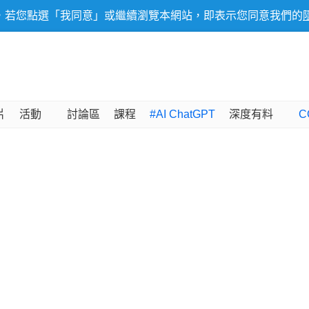
，若您點選「我同意」或繼續瀏覽本網站，即表示您同意我們的
片
活動
討論區
課程
#AI ChatGPT
深度有料
C