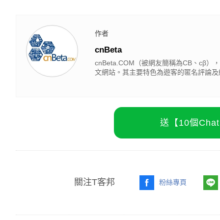
作者
cnBeta
cnBeta.COM（被網友簡稱為CB、
文網站。其主要特色為遊客的匿名評論及
送【10個Ch
關注T客邦
粉絲專頁