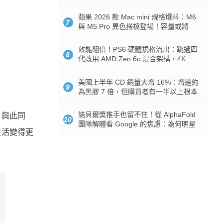
Token 消耗暴降 92%
蘋果 2026 款 Mac mini 規格爆料：M6
7
與 M5 Pro 異色搭檔登場！容量或將
512GB 起跳
效能翻倍！PS6 硬體規格流出：跳過四
8
代改用 AMD Zen 6c 混合架構，4K
120fps 與全光追時代來臨
美國上半年 CD 銷量大增 16%：增速約
9
為黑膠 7 倍，但購買者有一半以上根本
沒有播放器
諾貝爾獎推手也留不住！從 AlphaFold
。與此同
10
團隊解體看 Google 的焦慮：為何明星
生活變得更
實驗室要為 Gemini 讓路？