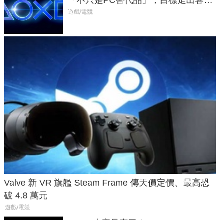
廳、進軍電競桌面
遊戲/電競
Valve 新 VR 旗艦 Steam Frame 傳天價定價、最高恐
破 4.8 萬元
遊戲/電競