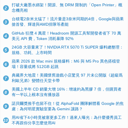
打破大廠墨水綁架！開源、無 DRM 限制的「Open Printer」概
2
念機亮相
台積電2奈米太猛了！流片量是3奈米同期的4倍，Google與蘋果
3
搶首發、輝達與AMD排隊等產能
GitHub 狂攬 4 萬星！Headroom 開源工具幫開發者省下 70 萬
4
美元 API 費，Token 消耗暴降 92%
24GB 大容量來了！NVIDIA RTX 5070 Ti SUPER 爆料總整理：
5
規格、功耗、上市時間
蘋果 2026 款 Mac mini 規格爆料：M6 與 M5 Pro 異色搭檔登
6
場！容量或將 512GB 起跳
典藏界大地震！美國懷舊遊戲小店驚見 97 片未公開版《超級瑪
7
利歐兄弟》變體任天堂卡帶
美國上半年 CD 銷量大增 16%：增速約為黑膠 7 倍，但購買者
8
有一半以上根本沒有播放器
諾貝爾獎推手也留不住！從 AlphaFold 團隊解體看 Google 的焦
9
慮：為何明星實驗室要為 Gemini 讓路？
用AI省下4小時竟被塞更多工作！過來人曝光：為什麼優秀員工
10
不再跟你分享怎麼使用AI