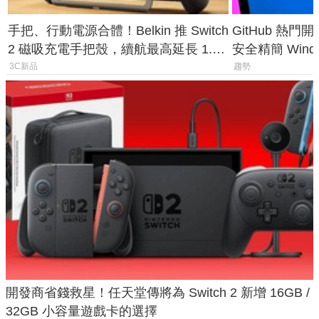
手把、行動電源合體！Belkin 推 Switch
GitHub 熱門
2 磁吸充電手把殼，續航最高延長 1.5
安全精簡 Wind
倍
後台追蹤
3C新品
趨勢
開發商省錢救星！任天堂傳將為 Switch 2 新增 16GB /
32GB 小容量遊戲卡的選擇