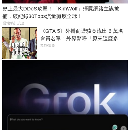
史上最大DDoS攻擊！「KimWolf」殭屍網路主謀被
捕，破紀錄30Tbps流量癱瘓全球！
雲端/資訊安全
《GTA 5》外掛商遭駭竟流出 6 萬名
會員名單：外界驚呼「原來這麼多人
在開掛！」
遊戲/電競