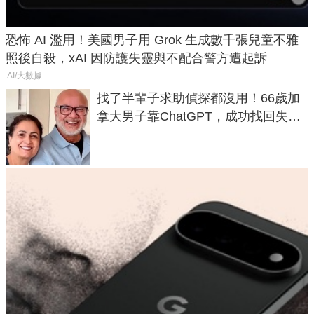
恐怖 AI 濫用！美國男子用 Grok 生成數千張兒童不雅
照後自殺，xAI 因防護失靈與不配合警方遭起訴
AI/大數據
找了半輩子求助偵探都沒用！66歲加
拿大男子靠ChatGPT，成功找回失散
50年家人