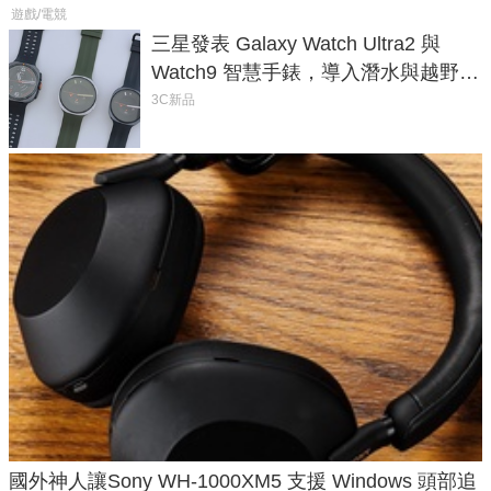
遊戲/電競
三星發表 Galaxy Watch Ultra2 與
Watch9 智慧手錶，導入潛水與越野跑
導航功能
3C新品
國外神人讓Sony WH-1000XM5 支援 Windows 頭部追