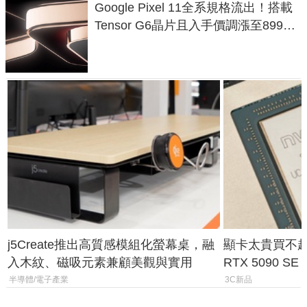
Google Pixel 11全系規格流出！搭載
Tensor G6晶片且入手價調漲至899美
元
j5Create推出高質感模組化螢幕桌，融
顯卡太貴買不起？
入木紋、磁吸元素兼顧美觀與實用
RTX 5090 S
體
半導體/電子產業
3C新品