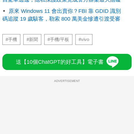
原來 Windows 11 會出賣你？FBI 靠 GDID 識別
碼追蹤 19 歲駭客，勒索 800 萬美金慘遭引渡受審
#手機
#新聞
#手機/平板
#vivo
送【10個ChatGPT的好工具】電子書
ADVERTISEMENT