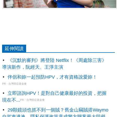
延伸閱讀
《沉默的審判》將登陸 Netflix！《周處除三害》
導演新作，阮經天、王淨主演
伴侶和妳一起預防HPV，才有資格說愛妳！
PR・台灣癌症基金會
立即諮詢HPV！是對自己健康最好的投資，把握
現在不...
PR・台灣癌症基金會
29顆鏡頭也抓不到一個賊？舊金山竊賊搭Waymo
自駕車逃逸，隱私保護政策竟成警方辦案最大阻礙