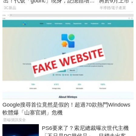
出！代號「godric」現身，記憶體增強
將於9月上市，未來
鎖定 AI 應用
Max系列處理
3C新品
半導體/電子產業
Google搜尋首位竟然是假的！超過70款熱門Windows
軟體爆「山寨官網」危機
雲端/資訊安全
PS6要來了？索尼總裁曝次世代主機
「不只是PC替代品」，目標走出客