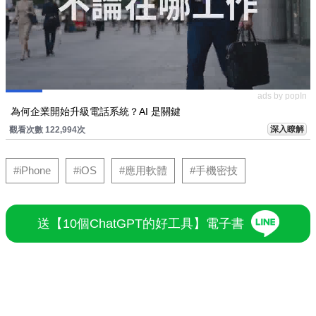
ads by popIn
為何企業開始升級電話系統？AI 是關鍵
深入瞭解
觀看次數 122,994次
#iPhone
#iOS
#應用軟體
#手機密技
送【10個ChatGPT的好工具】電子書
ADVERTISEMENT