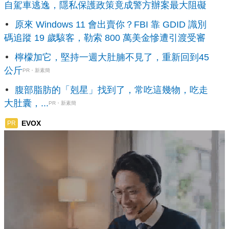
自駕車逃逸，隱私保護政策竟成警方辦案最大阻礙
原來 Windows 11 會出賣你？FBI 靠 GDID 識別
碼追蹤 19 歲駭客，勒索 800 萬美金慘遭引渡受審
檸檬加它，堅持一週大肚腩不見了，重新回到45
公斤
PR・新素簡
腹部脂肪的「剋星」找到了，常吃這幾物，吃走
大肚囊，...
PR・新素簡
EVOX
PR