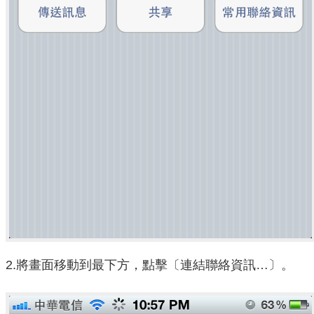
2.將畫面移動到最下方，點擊〔連結聯絡資訊…〕。