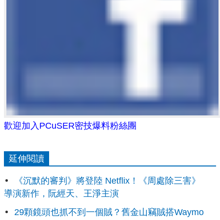
歡迎加入PCuSER密技爆料粉絲團
延伸閱讀
《沉默的審判》將登陸 Netflix！《周處除三害》
導演新作，阮經天、王淨主演
29顆鏡頭也抓不到一個賊？舊金山竊賊搭Waymo