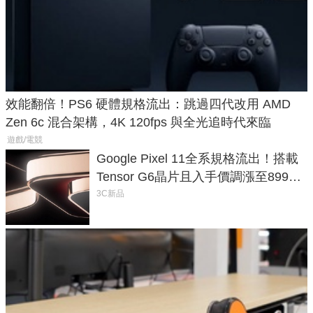
效能翻倍！PS6 硬體規格流出：跳過四代改用 AMD
Zen 6c 混合架構，4K 120fps 與全光追時代來臨
遊戲/電競
Google Pixel 11全系規格流出！搭載
Tensor G6晶片且入手價調漲至899美
元
3C新品