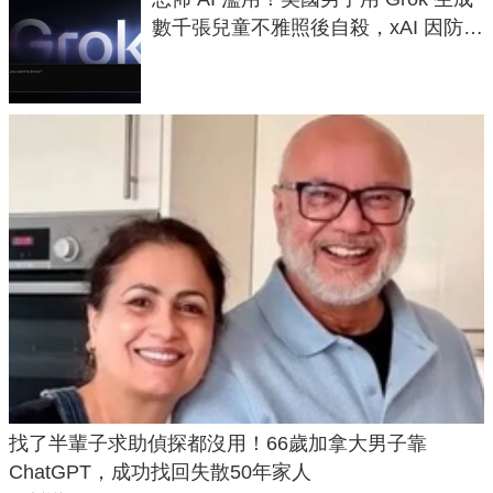
數千張兒童不雅照後自殺，xAI 因防護
失靈與不配合警方遭起訴
找了半輩子求助偵探都沒用！66歲加拿大男子靠
ChatGPT，成功找回失散50年家人