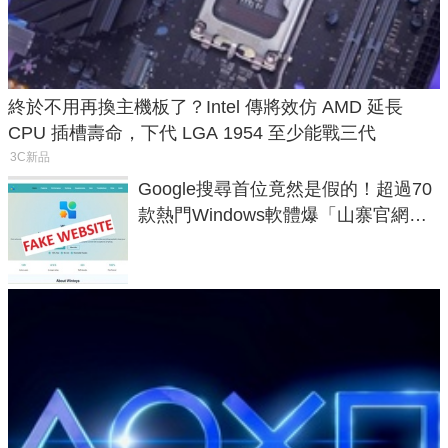
終於不用再換主機板了？Intel 傳將效仿 AMD 延長
CPU 插槽壽命，下代 LGA 1954 至少能戰三代
3C新品
Google搜尋首位竟然是假的！超過70
款熱門Windows軟體爆「山寨官網」
危機