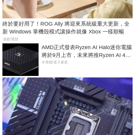
終於要好用了！ROG Ally 將迎來系統級重大更新，全
新 Windows 掌機殼模式讓操作就像 Xbox 一樣順暢
遊戲/電競
AMD正式發表Ryzen AI Halo迷你電腦
將於9月上市，未來將推Ryzen AI 400
Max系列處理器與對應升級版
半導體/電子產業