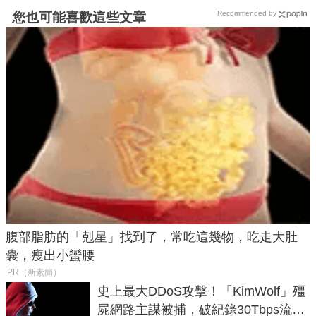
Recommended by
您也可能喜歡這些文章
腹部脂肪的「剋星」找到了，常吃這幾物，吃走大肚
囊，瘦出小蠻腰
PR（新素簡）
史上最大DDoS攻擊！「KimWolf」殭
屍網路主謀被捕，破紀錄30Tbps流量