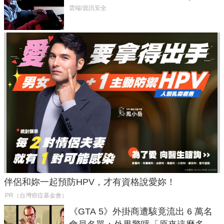
癱瘓全球！
雲端/資訊安全
伴侶和妳一起預防HPV，才有資格說愛妳！
PR（台灣癌症基金會）
《GTA 5》外掛商遭駭竟流出 6 萬名