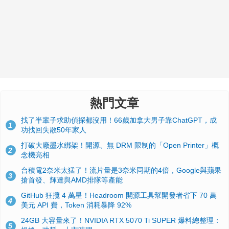
熱門文章
找了半輩子求助偵探都沒用！66歲加拿大男子靠ChatGPT，成
1
功找回失散50年家人
打破大廠墨水綁架！開源、無 DRM 限制的「Open Printer」概
2
念機亮相
台積電2奈米太猛了！流片量是3奈米同期的4倍，Google與蘋果
3
搶首發、輝達與AMD排隊等產能
GitHub 狂攬 4 萬星！Headroom 開源工具幫開發者省下 70 萬
4
美元 API 費，Token 消耗暴降 92%
24GB 大容量來了！NVIDIA RTX 5070 Ti SUPER 爆料總整理：
5