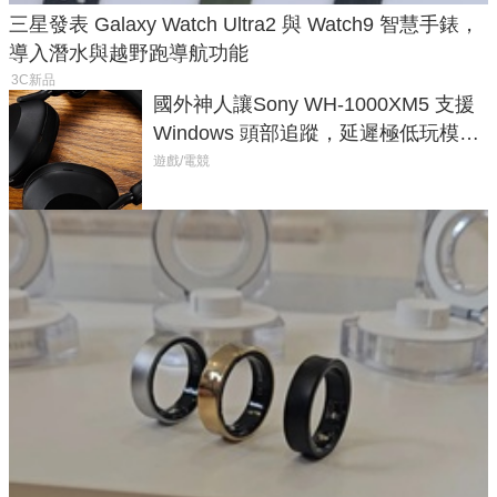
三星發表 Galaxy Watch Ultra2 與 Watch9 智慧手錶，
導入潛水與越野跑導航功能
3C新品
國外神人讓Sony WH-1000XM5 支援
Windows 頭部追蹤，延遲極低玩模擬
飛行超有感
遊戲/電競