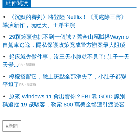
延伸閱讀
《沉默的審判》將登陸 Netflix！《周處除三害》
導演新作，阮經天、王淨主演
29顆鏡頭也抓不到一個賊？舊金山竊賊搭Waymo
自駕車逃逸，隱私保護政策竟成警方辦案最大阻礙
起床就先做件事，沒三天小腹就不見了! 肚子一天
天變...
PR・新素簡
檸檬搭配它，臉上斑點全部消失了，小肚子都變
平坦了
PR・新素簡
原來 Windows 11 會出賣你？FBI 靠 GDID 識別
碼追蹤 19 歲駭客，勒索 800 萬美金慘遭引渡受審
#新聞