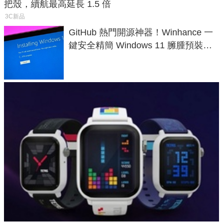
把殼，續航最高延長 1.5 倍
3C新品
GitHub 熱門開源神器！Winhance 一
鍵安全精簡 Windows 11 臃腫預裝軟
體與後台追蹤