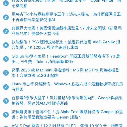
打破大廠墨水綁架！開源、無 DRM 限制的「Open Printer」概
1
念機亮相
用AI省下4小時竟被塞更多工作！過來人曝光：為什麼優秀員工
2
不再跟你分享怎麼使用AI
典藏界大地震！美國懷舊遊戲小店驚見 97 片未公開版《超級瑪
3
利歐兄弟》變體任天堂卡帶
效能翻倍！PS6 硬體規格流出：跳過四代改用 AMD Zen 6c 混
4
合架構，4K 120fps 與全光追時代來臨
GitHub 狂攬 4 萬星！Headroom 開源工具幫開發者省下 70 萬
5
美元 API 費，Token 消耗暴降 92%
蘋果 2026 款 Mac mini 規格爆料：M6 與 M5 Pro 異色搭檔登
6
場！容量或將 512GB 起跳
Linux 市占率突然翻倍、Windows 跌破六成？最新數據背後恐另
7
有原因
台積電2奈米太猛了！流片量是3奈米同期的4倍，Google與蘋果
8
搶首發、輝達與AMD排隊等產能
諾貝爾獎推手也留不住！從 AlphaFold 團隊解體看 Google 的焦
9
慮：為何明星實驗室要為 Gemini 讓路？
ASUS Pad 開賣！12.2 吋雙層 OLED、售價 19,900 元，指定電