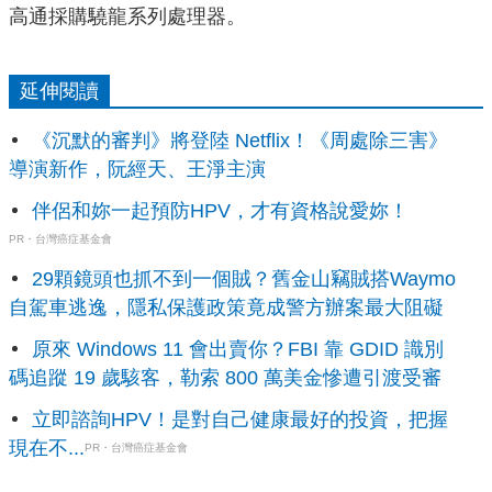
高通採購驍龍系列處理器。
延伸閱讀
《沉默的審判》將登陸 Netflix！《周處除三害》
導演新作，阮經天、王淨主演
伴侶和妳一起預防HPV，才有資格說愛妳！
PR・台灣癌症基金會
29顆鏡頭也抓不到一個賊？舊金山竊賊搭Waymo
自駕車逃逸，隱私保護政策竟成警方辦案最大阻礙
原來 Windows 11 會出賣你？FBI 靠 GDID 識別
碼追蹤 19 歲駭客，勒索 800 萬美金慘遭引渡受審
立即諮詢HPV！是對自己健康最好的投資，把握
現在不...
PR・台灣癌症基金會