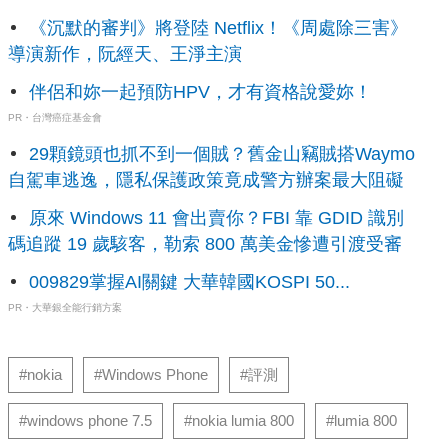
《沉默的審判》將登陸 Netflix！《周處除三害》
導演新作，阮經天、王淨主演
伴侶和妳一起預防HPV，才有資格說愛妳！
PR・台灣癌症基金會
29顆鏡頭也抓不到一個賊？舊金山竊賊搭Waymo
自駕車逃逸，隱私保護政策竟成警方辦案最大阻礙
原來 Windows 11 會出賣你？FBI 靠 GDID 識別
碼追蹤 19 歲駭客，勒索 800 萬美金慘遭引渡受審
009829掌握AI關鍵 大華韓國KOSPI 50...
PR・大華銀全能行銷方案
#nokia
#Windows Phone
#評測
#windows phone 7.5
#nokia lumia 800
#lumia 800