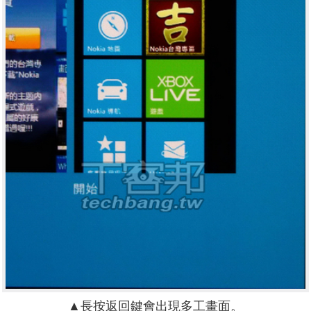
▲長按返回鍵會出現多工畫面。