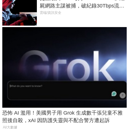
屍網路主謀被捕，破紀錄30Tbps流量
癱瘓全球！
雲端/資訊安全
恐怖 AI 濫用！美國男子用 Grok 生成數千張兒童不雅
照後自殺，xAI 因防護失靈與不配合警方遭起訴
AI/大數據