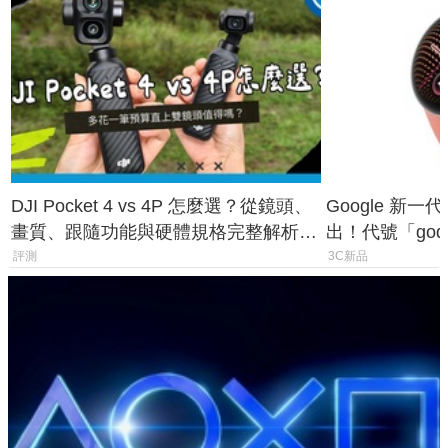
DJI Pocket 4 vs 4P 怎麼選？從鏡頭、
Google 新一代 
畫質、跟隨功能與硬體規格完整解析，
出！代號「god
一次看懂兩台差異
鎖定 AI 應用
評測
3C新品