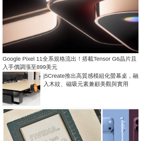
Google Pixel 11全系規格流出！搭載Tensor G6晶片且
入手價調漲至899美元
j5Create推出高質感模組化螢幕桌，融
入木紋、磁吸元素兼顧美觀與實用