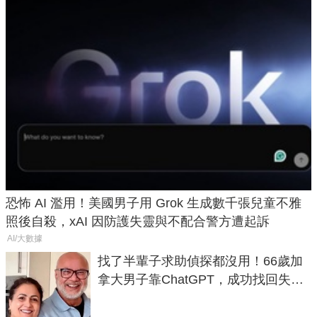
恐怖 AI 濫用！美國男子用 Grok 生成數千張兒童不雅
照後自殺，xAI 因防護失靈與不配合警方遭起訴
AI/大數據
找了半輩子求助偵探都沒用！66歲加
拿大男子靠ChatGPT，成功找回失散
50年家人