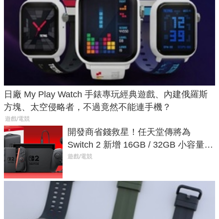
日廠 My Play Watch 手錶專玩經典遊戲、內建俄羅斯
方塊、太空侵略者，不過竟然不能連手機？
遊戲/電競
開發商省錢救星！任天堂傳將為
Switch 2 新增 16GB / 32GB 小容量遊
戲卡的選擇
遊戲/電競