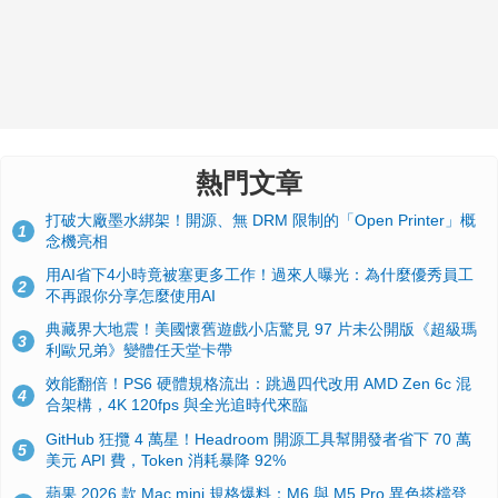
熱門文章
打破大廠墨水綁架！開源、無 DRM 限制的「Open Printer」概
1
念機亮相
用AI省下4小時竟被塞更多工作！過來人曝光：為什麼優秀員工
2
不再跟你分享怎麼使用AI
典藏界大地震！美國懷舊遊戲小店驚見 97 片未公開版《超級瑪
3
利歐兄弟》變體任天堂卡帶
效能翻倍！PS6 硬體規格流出：跳過四代改用 AMD Zen 6c 混
4
合架構，4K 120fps 與全光追時代來臨
GitHub 狂攬 4 萬星！Headroom 開源工具幫開發者省下 70 萬
5
美元 API 費，Token 消耗暴降 92%
蘋果 2026 款 Mac mini 規格爆料：M6 與 M5 Pro 異色搭檔登