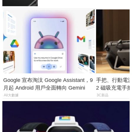
Google 宣布淘汰 Google Assistant，9
手把、行動電源合體
月起 Android 用戶全面轉向 Gemini
2 磁吸充電手把
倍
AI/大數據
3C新品