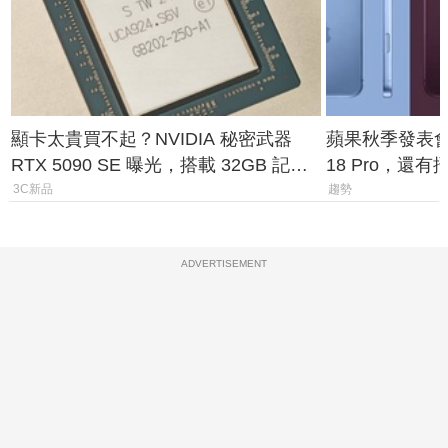
顯卡太貴買不起？NVIDIA 秘密武器
蘋果秋季發表會大
RTX 5090 SE 曝光，搭載 32GB 記憶
18 Pro，還
體
測一次看
3C新品
趨勢
ADVERTISEMENT