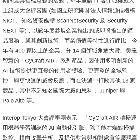
期間最具指標意義的活動，每年邀請 IT 各領域權威人
士組成大會評審團 (如國立研究開發法人情報通信機構
NICT、知名資安媒體 ScanNetSecurity 及 Security
NEXT 等)，以該年度參展企業推出的或即將推出的產
品服務，就其創新技術、商業價值等特性進行評比。今
年有 400 家以上的企業、分 14 個領域角逐大賞。奧義
智慧的「CyCraft AIR」系列產品，因使用多項創新的
AI 技術提供更直覺的使用者體驗、更完整的全域監
控，與更快速的威脅反應，而在決選中打敗其他 13 家
競品，其中不乏知名國際大廠如思科 、Juniper 與
Palo Alto 等。
Interop Tokyo 大會評審團表示：「CyCraft AIR 積極運
用機器學習訓練的 AI 自動化引擎，除了能在端點掃描
監控、橫向攻擊分析、及提供對策與相對處置等展現高