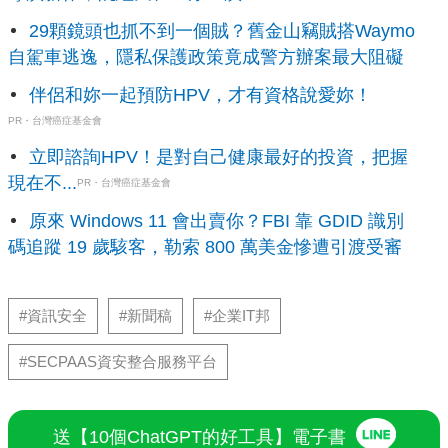
29顆鏡頭也抓不到一個賊？舊金山竊賊搭Waymo
自駕車逃逸，隱私保護政策竟成警方辦案最大阻礙
伴侶和妳一起預防HPV，才有資格說愛妳！
PR・台灣癌症基金會
立即諮詢HPV！是對自己健康最好的投資，把握
現在不...
PR・台灣癌症基金會
原來 Windows 11 會出賣你？FBI 靠 GDID 識別
碼追蹤 19 歲駭客，勒索 800 萬美金慘遭引渡受審
#資訊安全
#新聞稿
#企業IT邦
#SECPAAS資安整合服務平台
送【10個ChatGPT的好工具】電子書