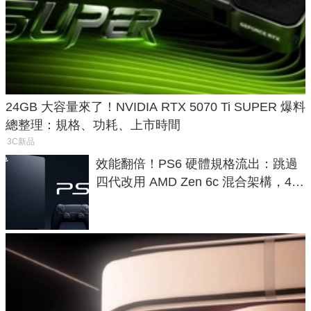
24GB 大容量來了！NVIDIA RTX 5070 Ti SUPER 爆料
總整理：規格、功耗、上市時間
3C新品
效能翻倍！PS6 硬體規格流出：跳過
四代改用 AMD Zen 6c 混合架構，4K
120fps 與全光追時代來臨