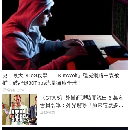
史上最大DDoS攻擊！「KimWolf」殭屍網路主謀被
捕，破紀錄30Tbps流量癱瘓全球！
雲端/資訊安全
《GTA 5》外掛商遭駭竟流出 6 萬名
會員名單：外界驚呼「原來這麼多人
在開掛！」
遊戲/電競