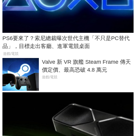
PS6要來了？索尼總裁曝次世代主機「不只是PC替代
品」，目標走出客廳、進軍電競桌面
遊戲/電競
Valve 新 VR 旗艦 Steam Frame 傳天
價定價、最高恐破 4.8 萬元
遊戲/電競