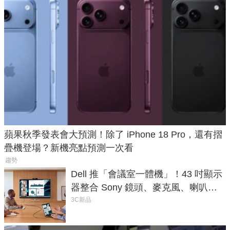
蘋果秋季發表會大預測！除了 iPhone 18 Pro，還有摺
疊機登場？新機亮點預測一次看
趨勢
Dell 推「會議室一體機」！43 吋顯示
器整合 Sony 鏡頭、麥克風、喇叭，
一條 USB-C 就能開會
3C新品