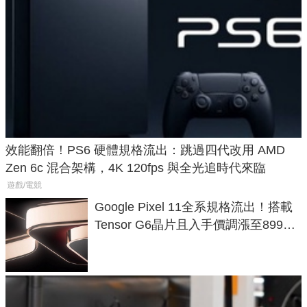
效能翻倍！PS6 硬體規格流出：跳過四代改用 AMD
Zen 6c 混合架構，4K 120fps 與全光追時代來臨
遊戲/電競
Google Pixel 11全系規格流出！搭載
Tensor G6晶片且入手價調漲至899美
元