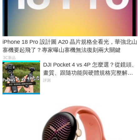
iPhone 18 Pro 設計圖 A20 晶片規格全看光，華強北山
寨機要起飛了？專家曝山寨機無法復刻兩大關鍵
3C新品
DJI Pocket 4 vs 4P 怎麼選？從鏡頭、
畫質、跟隨功能與硬體規格完整解
析，一次看懂兩台差異
評測