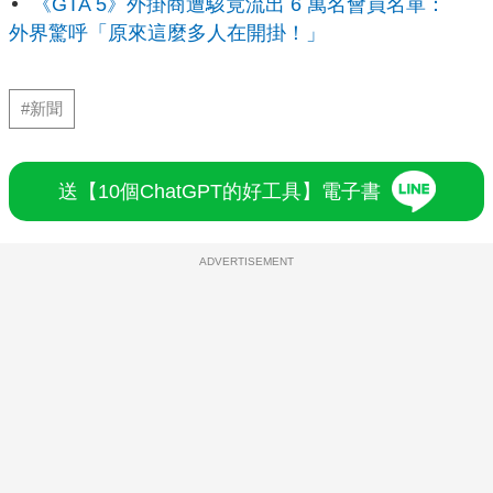
《GTA 5》外掛商遭駭竟流出 6 萬名會員名單：
外界驚呼「原來這麼多人在開掛！」
#新聞
送【10個ChatGPT的好工具】電子書
ADVERTISEMENT