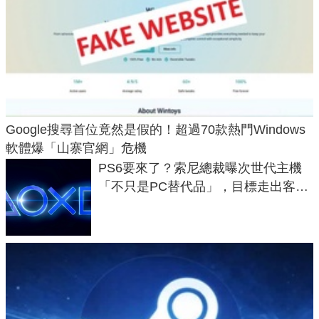
Google搜尋首位竟然是假的！超過70款熱門Windows
軟體爆「山寨官網」危機
PS6要來了？索尼總裁曝次世代主機
「不只是PC替代品」，目標走出客
廳、進軍電競桌面