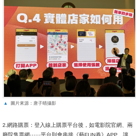
▲
圖片來源：唐子晴攝影
2.網路購票：登入線上購票平台後，如電影院官網、兩
廳院售票網⋯⋯平台則會串接《藝FUN券》APP，讓