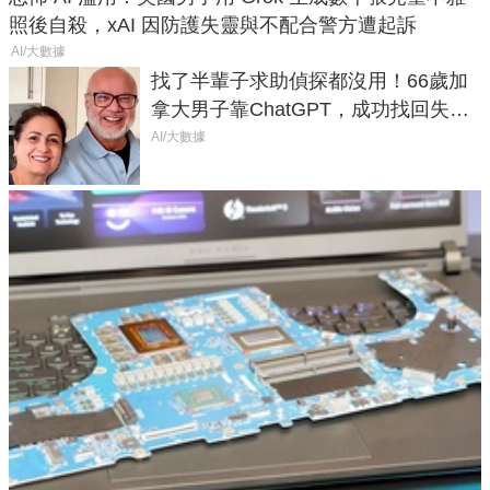
照後自殺，xAI 因防護失靈與不配合警方遭起訴
AI/大數據
找了半輩子求助偵探都沒用！66歲加
拿大男子靠ChatGPT，成功找回失散
50年家人
AI/大數據