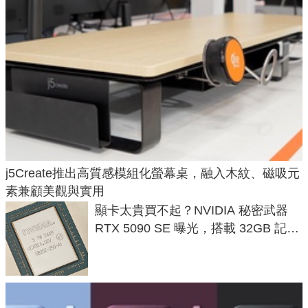
j5Create推出高質感模組化螢幕桌，融入木紋、磁吸元
素兼顧美觀與實用
顯卡太貴買不起？NVIDIA 秘密武器
RTX 5090 SE 曝光，搭載 32GB 記憶
體