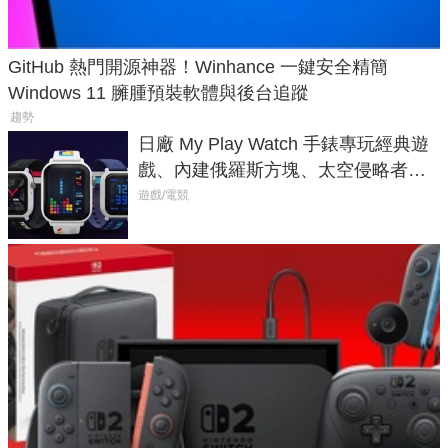
GitHub 熱門開源神器！Winhance 一鍵安全精簡
Windows 11 臃腫預裝軟體與後台追蹤
趨勢
日廠 My Play Watch 手錶專玩經典遊
戲、內建俄羅斯方塊、太空侵略者，
不過竟然不能連手機？
遊戲/電競