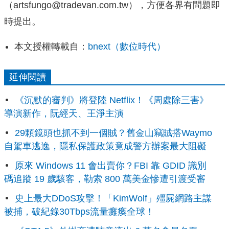
（artsfungo@tradevan.com.tw），方便各界有問題即
時提出。
本文授權轉載自：
bnext（數位時代）
延伸閱讀
《沉默的審判》將登陸 Netflix！《周處除三害》
導演新作，阮經天、王淨主演
29顆鏡頭也抓不到一個賊？舊金山竊賊搭Waymo
自駕車逃逸，隱私保護政策竟成警方辦案最大阻礙
原來 Windows 11 會出賣你？FBI 靠 GDID 識別
碼追蹤 19 歲駭客，勒索 800 萬美金慘遭引渡受審
史上最大DDoS攻擊！「KimWolf」殭屍網路主謀
被捕，破紀錄30Tbps流量癱瘓全球！