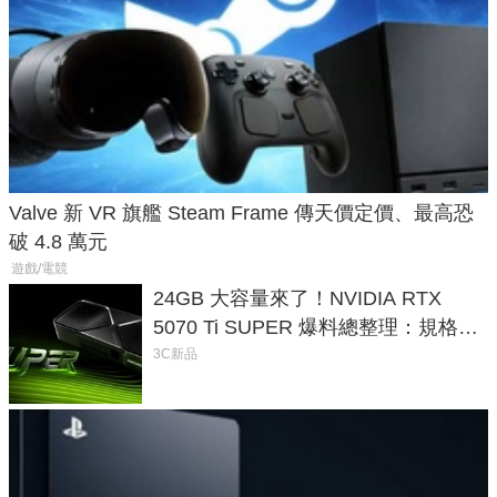
Valve 新 VR 旗艦 Steam Frame 傳天價定價、最高恐
破 4.8 萬元
遊戲/電競
24GB 大容量來了！NVIDIA RTX
5070 Ti SUPER 爆料總整理：規格、
功耗、上市時間
3C新品