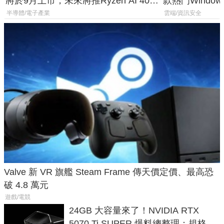
將於9月上市，未來將推Ryzen AI 400
款熱門Wind
Max系列處理器與對應升級版
機
半導體/電子產業
雲端/資訊安全
Valve 新 VR 旗艦 Steam Frame 傳天價定價、最高恐
破 4.8 萬元
遊戲/電競
24GB 大容量來了！NVIDIA RTX
5070 Ti SUPER 爆料總整理：規格、