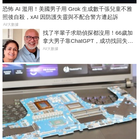
恐怖 AI 濫用！美國男子用 Grok 生成數千張兒童不雅
照後自殺，xAI 因防護失靈與不配合警方遭起訴
AI/大數據
找了半輩子求助偵探都沒用！66歲加
拿大男子靠ChatGPT，成功找回失散
50年家人
AI/大數據