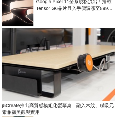
Google Pixel 11全系規格流出！搭載
Tensor G6晶片且入手價調漲至899美
元
j5Create推出高質感模組化螢幕桌，融入木紋、磁吸元
素兼顧美觀與實用