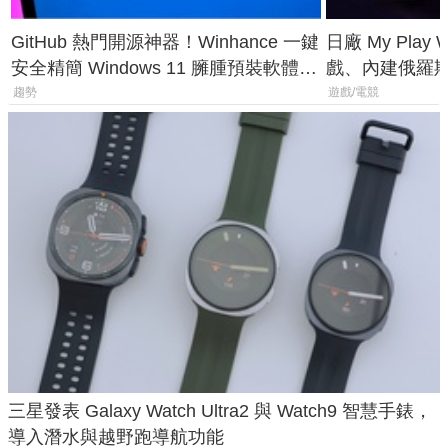
GitHub 熱門開源神器！Winhance 一鍵
日廠 My Play
安全精簡 Windows 11 臃腫預裝軟體與
戲、內建俄羅
後台追蹤
過竟然不能連
趨勢
遊戲/電競
三星發表 Galaxy Watch Ultra2 與 Watch9 智慧手錶，
導入潛水與越野跑導航功能