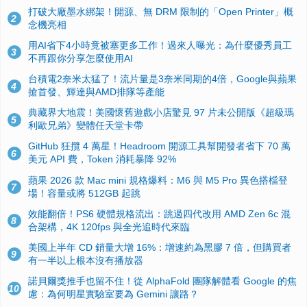
打破大廠墨水綁架！開源、無 DRM 限制的「Open Printer」概
2
念機亮相
用AI省下4小時竟被塞更多工作！過來人曝光：為什麼優秀員工
3
不再跟你分享怎麼使用AI
台積電2奈米太猛了！流片量是3奈米同期的4倍，Google與蘋果
4
搶首發、輝達與AMD排隊等產能
典藏界大地震！美國懷舊遊戲小店驚見 97 片未公開版《超級瑪
5
利歐兄弟》變體任天堂卡帶
GitHub 狂攬 4 萬星！Headroom 開源工具幫開發者省下 70 萬
6
美元 API 費，Token 消耗暴降 92%
蘋果 2026 款 Mac mini 規格爆料：M6 與 M5 Pro 異色搭檔登
7
場！容量或將 512GB 起跳
效能翻倍！PS6 硬體規格流出：跳過四代改用 AMD Zen 6c 混
8
合架構，4K 120fps 與全光追時代來臨
美國上半年 CD 銷量大增 16%：增速約為黑膠 7 倍，但購買者
9
有一半以上根本沒有播放器
諾貝爾獎推手也留不住！從 AlphaFold 團隊解體看 Google 的焦
10
慮：為何明星實驗室要為 Gemini 讓路？