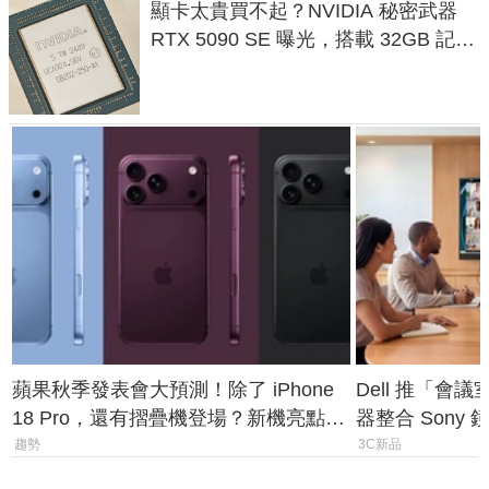
顯卡太貴買不起？NVIDIA 秘密武器
RTX 5090 SE 曝光，搭載 32GB 記憶
體
蘋果秋季發表會大預測！除了 iPhone
Dell 推「會
18 Pro，還有摺疊機登場？新機亮點預
器整合 Sony
測一次看
條 USB-C 就
趨勢
3C新品