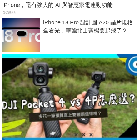
iPhone，還有強大的 AI 與智慧家電連動功能
3C新品
iPhone 18 Pro 設計圖 A20 晶片規格
全看光，華強北山寨機要起飛了？專
家曝山寨機無法復刻兩大關鍵