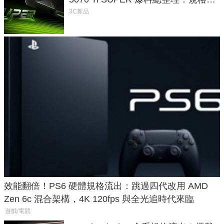
功耗、上市時間
3C新品
效能翻倍！PS6 硬體規格流出：跳過四代改用 AMD
Zen 6c 混合架構，4K 120fps 與全光追時代來臨
遊戲/電競