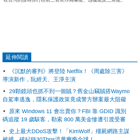
延伸閱讀
《沉默的審判》將登陸 Netflix！《周處除三害》
導演新作，阮經天、王淨主演
29顆鏡頭也抓不到一個賊？舊金山竊賊搭Waymo
自駕車逃逸，隱私保護政策竟成警方辦案最大阻礙
原來 Windows 11 會出賣你？FBI 靠 GDID 識別
碼追蹤 19 歲駭客，勒索 800 萬美金慘遭引渡受審
史上最大DDoS攻擊！「KimWolf」殭屍網路主謀
被捕，破紀錄30Tbps流量癱瘓全球！