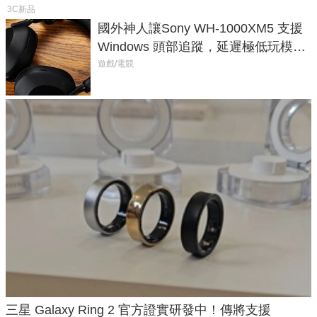
3C新品
國外神人讓Sony WH-1000XM5 支援
Windows 頭部追蹤，延遲極低玩模擬
飛行超有感
遊戲/電競
三星 Galaxy Ring 2 官方證實研發中！傳將支援