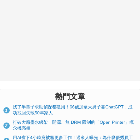
熱門文章
找了半輩子求助偵探都沒用！66歲加拿大男子靠ChatGPT，成
1
功找回失散50年家人
打破大廠墨水綁架！開源、無 DRM 限制的「Open Printer」概
2
念機亮相
用AI省下4小時竟被塞更多工作！過來人曝光：為什麼優秀員工