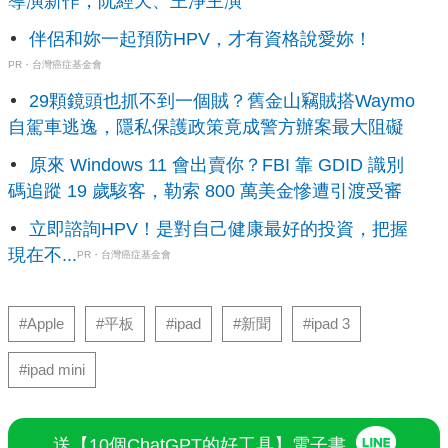
導演新作，阮經天、王淨主演
伴侶和妳一起預防HPV，才有資格說愛妳！
PR・台灣癌症基金會
29顆鏡頭也抓不到一個賊？舊金山竊賊搭Waymo
自駕車逃逸，隱私保護政策竟成警方辦案最大阻礙
原來 Windows 11 會出賣你？FBI 靠 GDID 識別
碼追蹤 19 歲駭客，勒索 800 萬美金慘遭引渡受審
立即諮詢HPV！是對自己健康最好的投資，把握
現在不...
PR・台灣癌症基金會
#Apple
#平板
#ipad
#新聞
#ipad 3
#ipad mini
送【10個ChatGPT的好工具】電子書