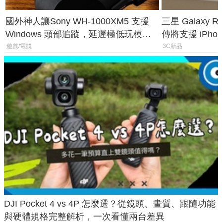
國外神人讓Sony WH-1000XM5 支援
三星 Galaxy 
Windows 頭部追蹤，延遲極低玩模擬
傳將支援 iPho
飛行超有感
慧家電連動功
遊戲/電競
3C新品
DJI Pocket 4 vs 4P 怎麼選？從鏡頭、畫質、跟隨功能
與硬體規格完整解析，一次看懂兩台差異