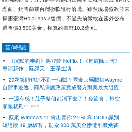
理商、銷售商或台灣微軟進行洽購。雖然現場微軟並未
揭露臺灣HoloLens 2售價，不過先前微軟在國外公布
過售價3,500美金，換算約臺幣10.2萬元。
延伸閱讀
《沉默的審判》將登陸 Netflix！《周處除三害》
導演新作，阮經天、王淨主演
29顆鏡頭也抓不到一個賊？舊金山竊賊搭Waymo
自駕車逃逸，隱私保護政策竟成警方辦案最大阻礙
一週有感！肚子整個都消下去了！免節食，排空
順暢就夠
PR・新素簡
原來 Windows 11 會出賣你？FBI 靠 GDID 識別
碼追蹤 19 歲駭客，勒索 800 萬美金慘遭引渡受審