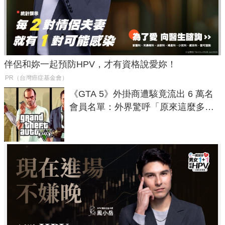
伴侶和妳一起預防HPV，才有資格說愛妳！
PR（台灣癌症基金會）
《GTA 5》外掛商遭駭竟流出 6 萬名
會員名單：外界驚呼「原來這麼多人
在開掛！」