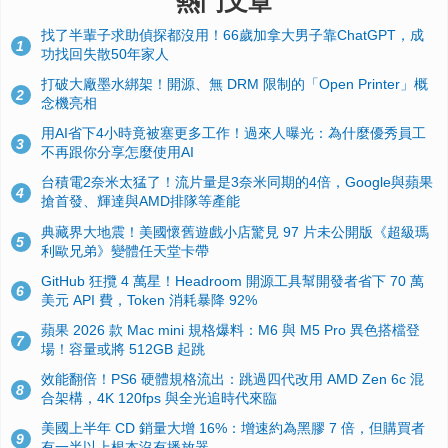
熱門文章
找了半輩子求助偵探都沒用！66歲加拿大男子靠ChatGPT，成
1
功找回失散50年家人
打破大廠墨水綁架！開源、無 DRM 限制的「Open Printer」概
2
念機亮相
用AI省下4小時竟被塞更多工作！過來人曝光：為什麼優秀員工
3
不再跟你分享怎麼使用AI
台積電2奈米太猛了！流片量是3奈米同期的4倍，Google與蘋果
4
搶首發、輝達與AMD排隊等產能
典藏界大地震！美國懷舊遊戲小店驚見 97 片未公開版《超級瑪
5
利歐兄弟》變體任天堂卡帶
GitHub 狂攬 4 萬星！Headroom 開源工具幫開發者省下 70 萬
6
美元 API 費，Token 消耗暴降 92%
蘋果 2026 款 Mac mini 規格爆料：M6 與 M5 Pro 異色搭檔登
7
場！容量或將 512GB 起跳
效能翻倍！PS6 硬體規格流出：跳過四代改用 AMD Zen 6c 混
8
合架構，4K 120fps 與全光追時代來臨
美國上半年 CD 銷量大增 16%：增速約為黑膠 7 倍，但購買者
9
有一半以上根本沒有播放器