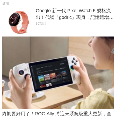
評測
Google 新一代 Pixel Watch 5 規格流
出！代號「godric」現身，記憶體增強
鎖定 AI 應用
3C新品
終於要好用了！ROG Ally 將迎來系統級重大更新，全