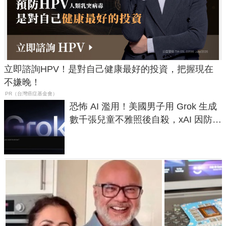
立即諮詢HPV！是對自己健康最好的投資，把握現在
不嫌晚！
PR（台灣癌症基金會）
恐怖 AI 濫用！美國男子用 Grok 生成
數千張兒童不雅照後自殺，xAI 因防護
失靈與不配合警方遭起訴