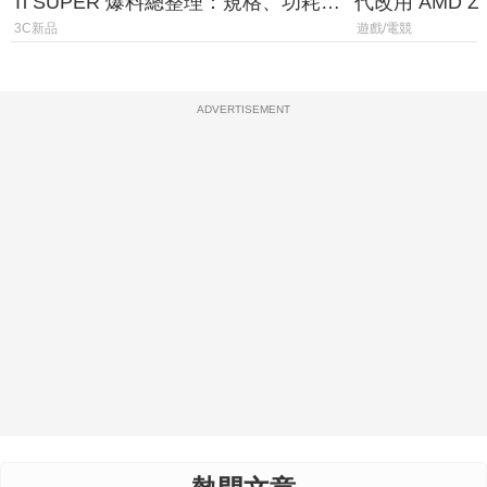
Ti SUPER 爆料總整理：規格、功耗、
代改用 AMD Z
上市時間
120fps 與全
3C新品
遊戲/電競
ADVERTISEMENT