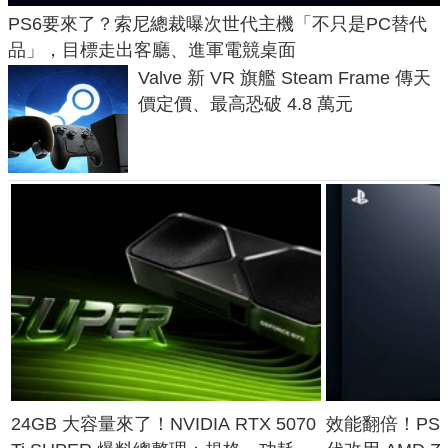
PS6要來了？索尼總裁曝次世代主機「不只是PC替代
品」，目標走出客廳、進軍電競桌面
Valve 新 VR 旗艦 Steam Frame 傳天
價定價、最高恐破 4.8 萬元
24GB 大容量來了！NVIDIA RTX 5070
效能翻倍！PS