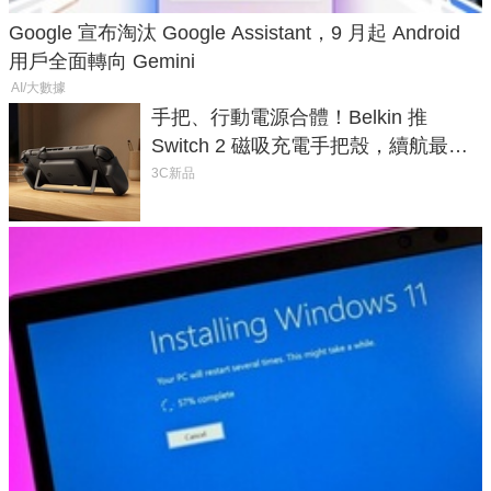
Google 宣布淘汰 Google Assistant，9 月起 Android
用戶全面轉向 Gemini
AI/大數據
手把、行動電源合體！Belkin 推
Switch 2 磁吸充電手把殼，續航最高
延長 1.5 倍
3C新品