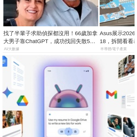
找了半輩子求助偵探都沒用！66歲加拿
Asus展示2026年
大男子靠ChatGPT，成功找回失散50
18，拆開看看
年家人
AI/大數據
半導體/電子產業