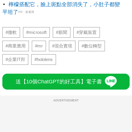
檸檬搭配它，臉上斑點全部消失了，小肚子都變
平坦了
PR・新素簡
#微軟
#microsoft
#新聞
#穿戴裝置
#商業應用
#mr
#混合實境
#數位轉型
#企業IT邦
#hololens
送【10個ChatGPT的好工具】電子書
ADVERTISEMENT