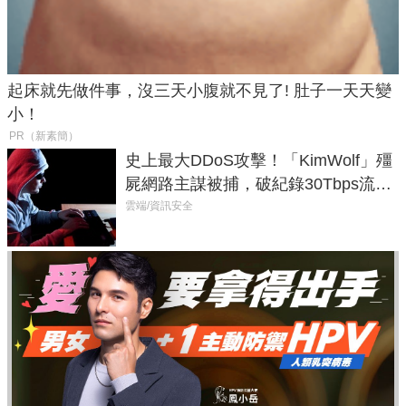
起床就先做件事，沒三天小腹就不見了! 肚子一天天變
小！
PR（新素簡）
史上最大DDoS攻擊！「KimWolf」殭
屍網路主謀被捕，破紀錄30Tbps流量
癱瘓全球！
雲端/資訊安全