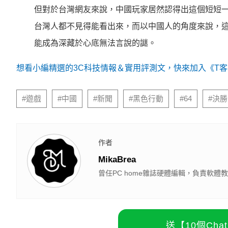
但對於台灣網友來說，中國玩家居然認得出這個短短一
台灣人都不見得能看出來，而以中國人的角度來說，
能成為深藏於心底無法言說的謎。
想看小編精選的3C科技情報＆實用評測文，快來加入《T客邦
#遊戲
#中國
#新聞
#黑色行動
#64
#決
作者
MikaBrea
曾任PC home雜誌硬體編輯，負責軟
送【10個Ch