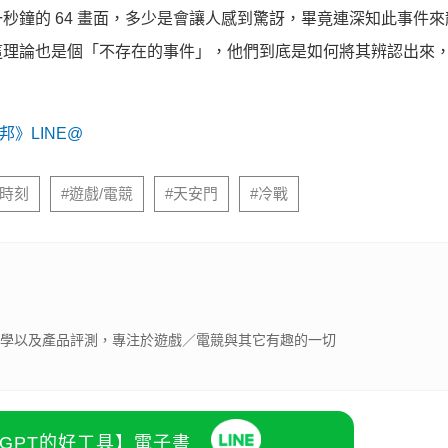
秒鐘的 64 畫面，多少是會讓人感到驚訝，畢竟連深知此事件來
這理論也是個「不存在的事件」，他們到底是如何將其辨認出來
》LINE@
勝時刻
#遊戲/電競
#天安門
#冷戰
體教學以及產品評測，專注於遊戲／電競與其它有趣的一切
atGPT的好工具】電子書