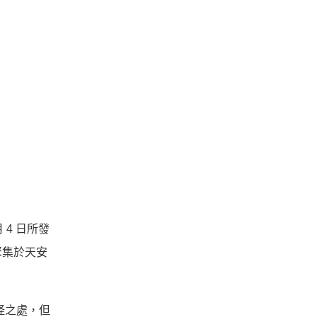
月 4 日所發
聚集於天安
怪之處，但