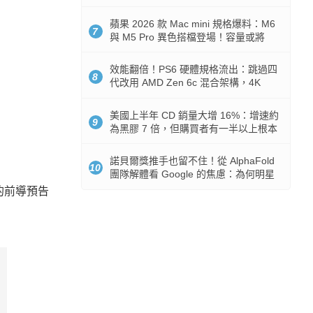
Token 消耗暴降 92%
蘋果 2026 款 Mac mini 規格爆料：M6
7
與 M5 Pro 異色搭檔登場！容量或將
512GB 起跳
效能翻倍！PS6 硬體規格流出：跳過四
8
代改用 AMD Zen 6c 混合架構，4K
120fps 與全光追時代來臨
美國上半年 CD 銷量大增 16%：增速約
9
為黑膠 7 倍，但購買者有一半以上根本
沒有播放器
諾貝爾獎推手也留不住！從 AlphaFold
10
團隊解體看 Google 的焦慮：為何明星
實驗室要為 Gemini 讓路？
的前導預告