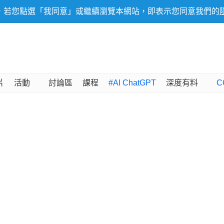
，若您點選「我同意」或繼續瀏覽本網站，即表示您同意我們的
片
活動
討論區
課程
#AI ChatGPT
深度有料
C