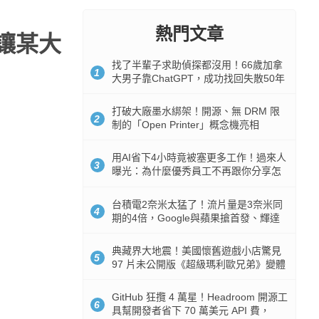
熱門文章
讓某大
找了半輩子求助偵探都沒用！66歲加拿
1
大男子靠ChatGPT，成功找回失散50年
家人
打破大廠墨水綁架！開源、無 DRM 限
2
制的「Open Printer」概念機亮相
用AI省下4小時竟被塞更多工作！過來人
3
曝光：為什麼優秀員工不再跟你分享怎
麼使用AI
台積電2奈米太猛了！流片量是3奈米同
4
期的4倍，Google與蘋果搶首發、輝達
與AMD排隊等產能
典藏界大地震！美國懷舊遊戲小店驚見
5
97 片未公開版《超級瑪利歐兄弟》變體
任天堂卡帶
GitHub 狂攬 4 萬星！Headroom 開源工
6
具幫開發者省下 70 萬美元 API 費，