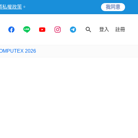
隱私權政策
。
我同意
登入
註冊
OMPUTEX 2026