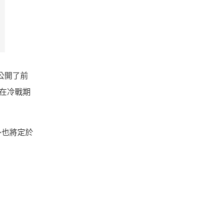
先公開了前
全球在冷戰期
外也將定於