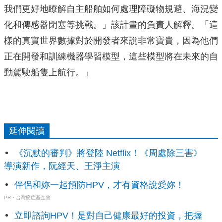
我們更好地瞭解自主船舶如何處理障礙物規避、海況變
化和傳感器閉塞等挑戰。」該計畫的負責人解釋。「這
樣的真實世界數據對於開發者來說非常寶貴，因為他們
正在開發和訓練機器學習模型，這些模型將在未來的自
動駕駛船隻上航行。」
延伸閱讀
《沉默的審判》將登陸 Netflix！《周處除三害》
導演新作，阮經天、王淨主演
伴侶和妳一起預防HPV，才有資格說愛妳！
PR・台灣癌症基金會
立即諮詢HPV！是對自己健康最好的投資，把握