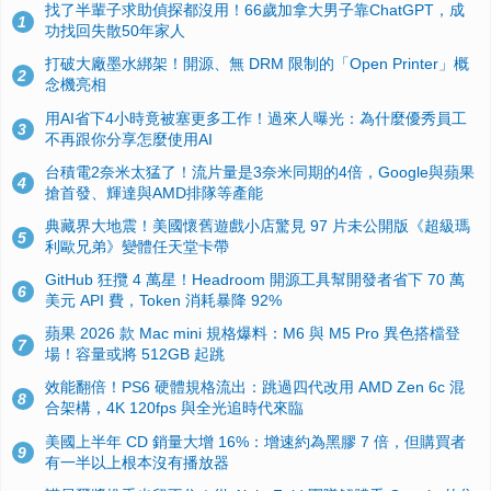
找了半輩子求助偵探都沒用！66歲加拿大男子靠ChatGPT，成
1
功找回失散50年家人
打破大廠墨水綁架！開源、無 DRM 限制的「Open Printer」概
2
念機亮相
用AI省下4小時竟被塞更多工作！過來人曝光：為什麼優秀員工
3
不再跟你分享怎麼使用AI
台積電2奈米太猛了！流片量是3奈米同期的4倍，Google與蘋果
4
搶首發、輝達與AMD排隊等產能
典藏界大地震！美國懷舊遊戲小店驚見 97 片未公開版《超級瑪
5
利歐兄弟》變體任天堂卡帶
GitHub 狂攬 4 萬星！Headroom 開源工具幫開發者省下 70 萬
6
美元 API 費，Token 消耗暴降 92%
蘋果 2026 款 Mac mini 規格爆料：M6 與 M5 Pro 異色搭檔登
7
場！容量或將 512GB 起跳
效能翻倍！PS6 硬體規格流出：跳過四代改用 AMD Zen 6c 混
8
合架構，4K 120fps 與全光追時代來臨
美國上半年 CD 銷量大增 16%：增速約為黑膠 7 倍，但購買者
9
有一半以上根本沒有播放器