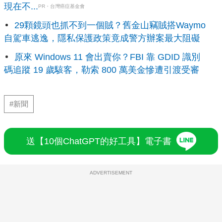
現在不...
PR・台灣癌症基金會
29顆鏡頭也抓不到一個賊？舊金山竊賊搭Waymo
自駕車逃逸，隱私保護政策竟成警方辦案最大阻礙
原來 Windows 11 會出賣你？FBI 靠 GDID 識別
碼追蹤 19 歲駭客，勒索 800 萬美金慘遭引渡受審
#新聞
送【10個ChatGPT的好工具】電子書
ADVERTISEMENT