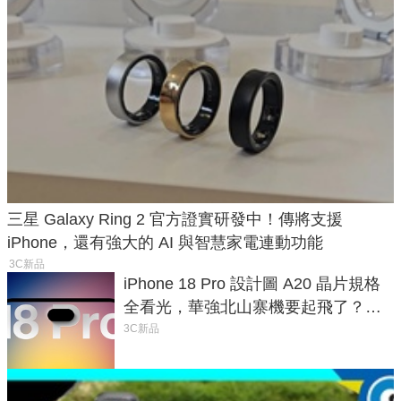
三星 Galaxy Ring 2 官方證實研發中！傳將支援
iPhone，還有強大的 AI 與智慧家電連動功能
3C新品
iPhone 18 Pro 設計圖 A20 晶片規格
全看光，華強北山寨機要起飛了？專
家曝山寨機無法復刻兩大關鍵
3C新品