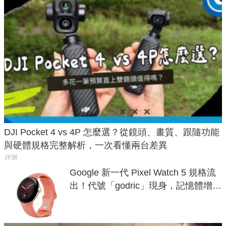
DJI Pocket 4 vs 4P 怎麼選？從鏡頭、畫質、跟隨功能
與硬體規格完整解析，一次看懂兩台差異
評測
Google 新一代 Pixel Watch 5 規格流
出！代號「godric」現身，記憶體增強
鎖定 AI 應用