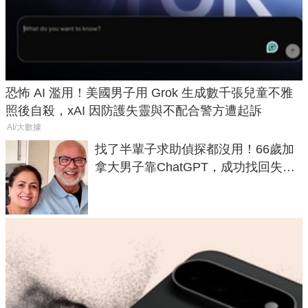
恐怖 AI 濫用！美國男子用 Grok 生成數千張兒童不雅
照後自殺，xAI 因防護失靈與不配合警方遭起訴
AI/大數據
找了半輩子求助偵探都沒用！66歲加
拿大男子靠ChatGPT，成功找回失散
50年家人