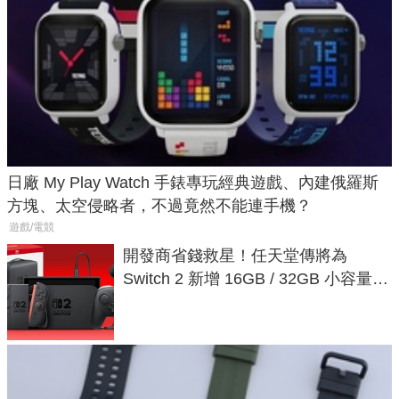
日廠 My Play Watch 手錶專玩經典遊戲、內建俄羅斯
方塊、太空侵略者，不過竟然不能連手機？
遊戲/電競
開發商省錢救星！任天堂傳將為
Switch 2 新增 16GB / 32GB 小容量遊
戲卡的選擇