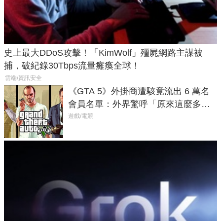
史上最大DDoS攻擊！「KimWolf」殭屍網路主謀被
捕，破紀錄30Tbps流量癱瘓全球！
雲端/資訊安全
《GTA 5》外掛商遭駭竟流出 6 萬名
會員名單：外界驚呼「原來這麼多人
在開掛！」
遊戲/電競