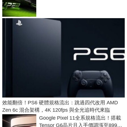
功耗、上市時間
效能翻倍！PS6 硬體規格流出：跳過四代改用 AMD
Zen 6c 混合架構，4K 120fps 與全光追時代來臨
Google Pixel 11全系規格流出！搭載
Tensor G6晶片且入手價調漲至899美