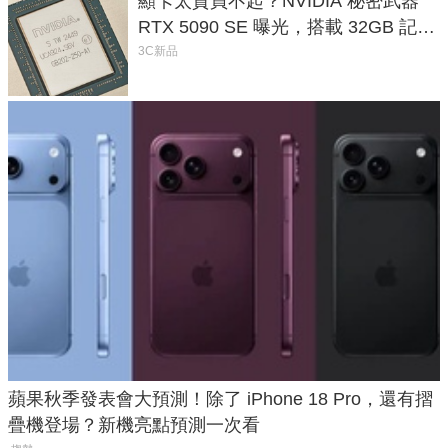
顯卡太貴買不起？NVIDIA 秘密武器
RTX 5090 SE 曝光，搭載 32GB 記憶
體
3C新品
蘋果秋季發表會大預測！除了 iPhone 18 Pro，還有摺
疊機登場？新機亮點預測一次看