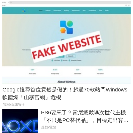
Google搜尋首位竟然是假的！超過70款熱門Windows
軟體爆「山寨官網」危機
雲端/資訊安全
PS6要來了？索尼總裁曝次世代主機
「不只是PC替代品」，目標走出客
廳、進軍電競桌面
遊戲/電競