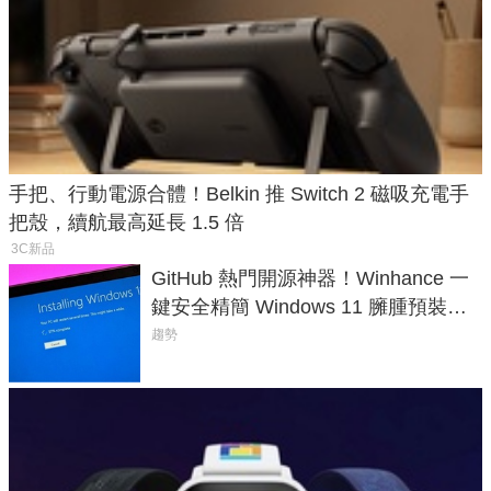
手把、行動電源合體！Belkin 推 Switch 2 磁吸充電手
把殼，續航最高延長 1.5 倍
3C新品
GitHub 熱門開源神器！Winhance 一
鍵安全精簡 Windows 11 臃腫預裝軟
體與後台追蹤
趨勢