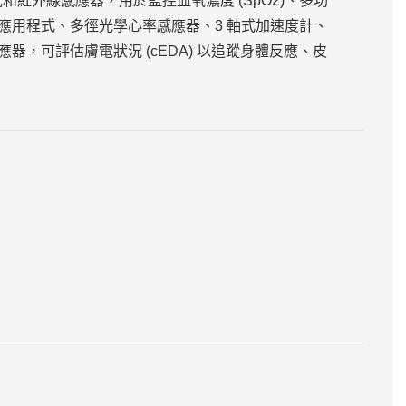
紅外線感應器，用於監控血氧濃度 (SpO2)、多功
應用程式、多徑光學心率感應器、3 軸式加速度計、
器，可評估膚電狀況 (cEDA) 以追蹤身體反應、皮