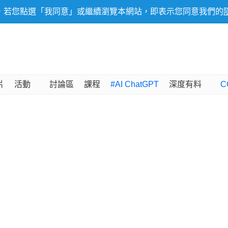
，若您點選「我同意」或繼續瀏覽本網站，即表示您同意我們的
片
活動
討論區
課程
#AI ChatGPT
深度有料
C