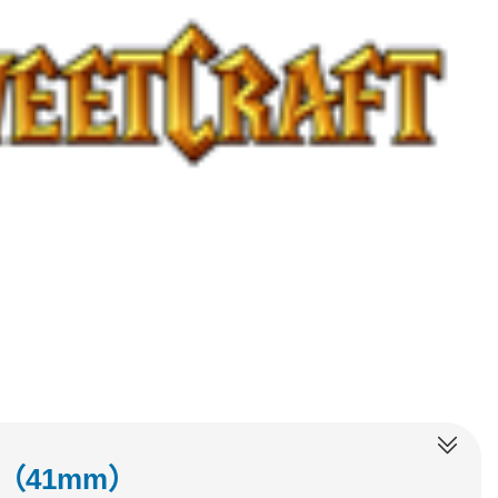
h 3（41mm）