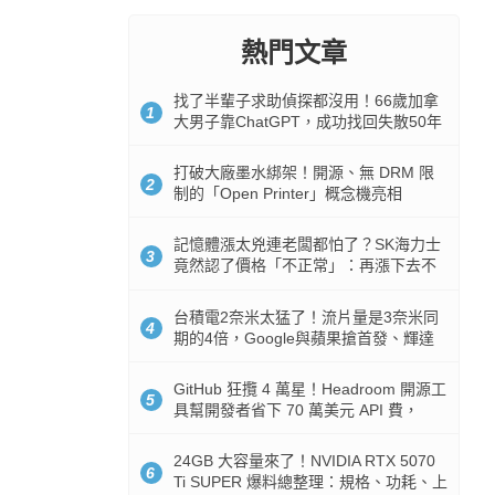
熱門文章
找了半輩子求助偵探都沒用！66歲加拿
1
大男子靠ChatGPT，成功找回失散50年
家人
打破大廠墨水綁架！開源、無 DRM 限
2
制的「Open Printer」概念機亮相
記憶體漲太兇連老闆都怕了？SK海力士
3
竟然認了價格「不正常」：再漲下去不
是好事
台積電2奈米太猛了！流片量是3奈米同
4
期的4倍，Google與蘋果搶首發、輝達
與AMD排隊等產能
GitHub 狂攬 4 萬星！Headroom 開源工
5
具幫開發者省下 70 萬美元 API 費，
Token 消耗暴降 92%
24GB 大容量來了！NVIDIA RTX 5070
6
Ti SUPER 爆料總整理：規格、功耗、上