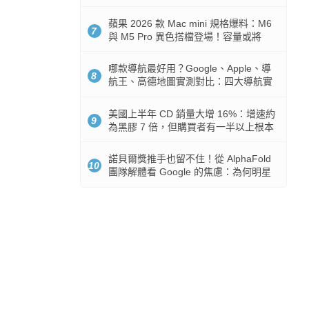
市時間
蘋果 2026 款 Mac mini 規格爆料：M6
7
與 M5 Pro 異色搭檔登場！容量或將
512GB 起跳
哪款導航最好用？Google、Apple、導
8
航王、高德地圖實測對比：四大導航實
測懶人包
美國上半年 CD 銷量大增 16%：增速約
9
為黑膠 7 倍，但購買者有一半以上根本
沒有播放器
諾貝爾獎推手也留不住！從 AlphaFold
10
團隊解體看 Google 的焦慮：為何明星
實驗室要為 Gemini 讓路？