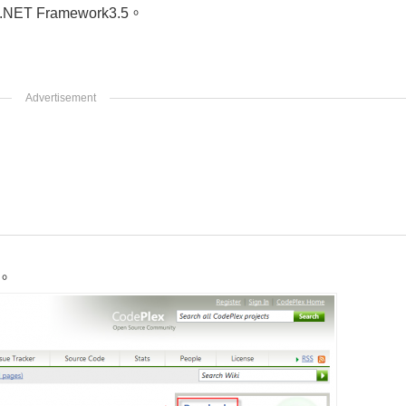
T Framework3.5。
。