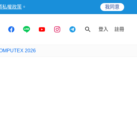
隱私權政策
。
我同意
登入
註冊
OMPUTEX 2026