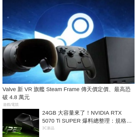
Valve 新 VR 旗艦 Steam Frame 傳天價定價、最高恐
破 4.8 萬元
遊戲/電競
24GB 大容量來了！NVIDIA RTX
5070 Ti SUPER 爆料總整理：規格、
功耗、上市時間
3C新品