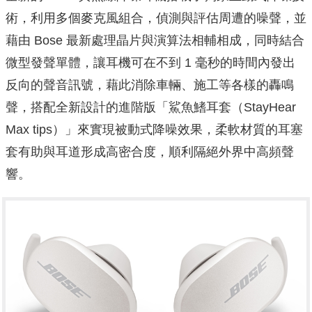
術，利用多個麥克風組合，偵測與評估周遭的噪聲，並
藉由 Bose 最新處理晶片與演算法相輔相成，同時結合
微型發聲單體，讓耳機可在不到 1 毫秒的時間內發出
反向的聲音訊號，藉此消除車輛、施工等各樣的轟鳴
聲，搭配全新設計的進階版「鯊魚鰭耳套（StayHear
Max tips）」來實現被動式降噪效果，柔軟材質的耳塞
套有助與耳道形成高密合度，順利隔絕外界中高頻聲
響。