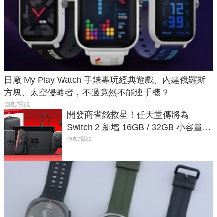
日廠 My Play Watch 手錶專玩經典遊戲、內建俄羅斯
方塊、太空侵略者，不過竟然不能連手機？
遊戲/電競
開發商省錢救星！任天堂傳將為
Switch 2 新增 16GB / 32GB 小容量遊
戲卡的選擇
遊戲/電競