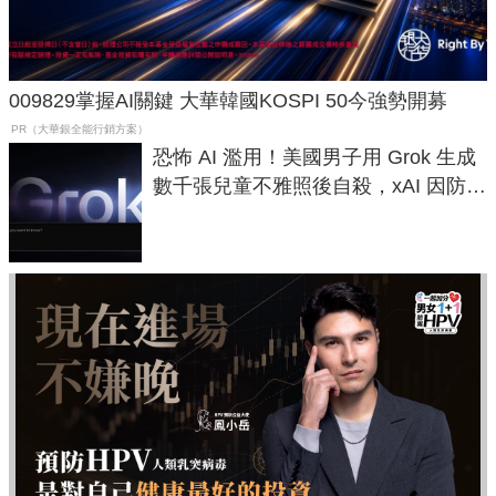
009829掌握AI關鍵 大華韓國KOSPI 50今強勢開募
PR（大華銀全能行銷方案）
恐怖 AI 濫用！美國男子用 Grok 生成
數千張兒童不雅照後自殺，xAI 因防護
失靈與不配合警方遭起訴