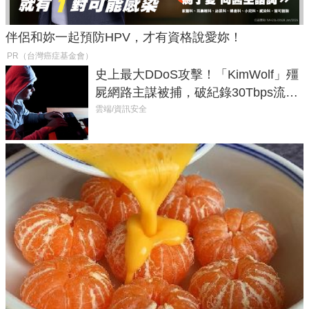
伴侶和妳一起預防HPV，才有資格說愛妳！
PR（台灣癌症基金會）
史上最大DDoS攻擊！「KimWolf」殭
屍網路主謀被捕，破紀錄30Tbps流量
癱瘓全球！
雲端/資訊安全