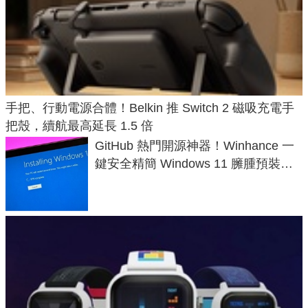
手把、行動電源合體！Belkin 推 Switch 2 磁吸充電手
把殼，續航最高延長 1.5 倍
GitHub 熱門開源神器！Winhance 一
鍵安全精簡 Windows 11 臃腫預裝軟
體與後台追蹤