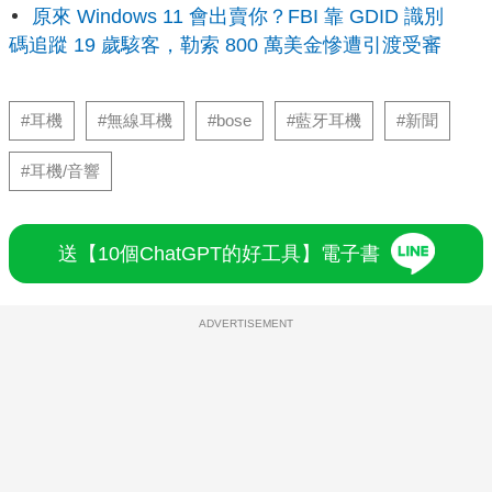
原來 Windows 11 會出賣你？FBI 靠 GDID 識別
碼追蹤 19 歲駭客，勒索 800 萬美金慘遭引渡受審
#耳機
#無線耳機
#bose
#藍牙耳機
#新聞
#耳機/音響
送【10個ChatGPT的好工具】電子書
ADVERTISEMENT