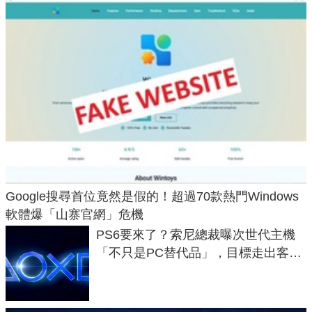
Google搜尋首位竟然是假的！超過70款熱門Windows
軟體爆「山寨官網」危機
PS6要來了？索尼總裁曝次世代主機
「不只是PC替代品」，目標走出客
廳、進軍電競桌面