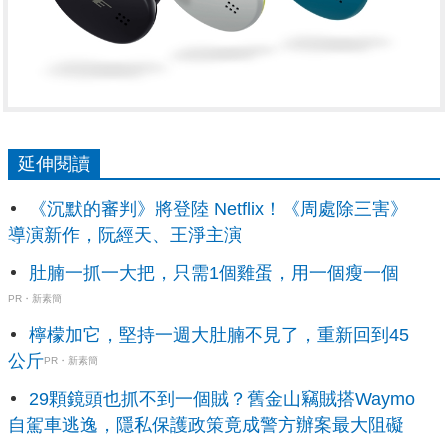
延伸閱讀
《沉默的審判》將登陸 Netflix！《周處除三害》
導演新作，阮經天、王淨主演
肚腩一抓一大把，只需1個雞蛋，用一個瘦一個
PR・新素簡
檸檬加它，堅持一週大肚腩不見了，重新回到45
公斤
PR・新素簡
29顆鏡頭也抓不到一個賊？舊金山竊賊搭Waymo
自駕車逃逸，隱私保護政策竟成警方辦案最大阻礙