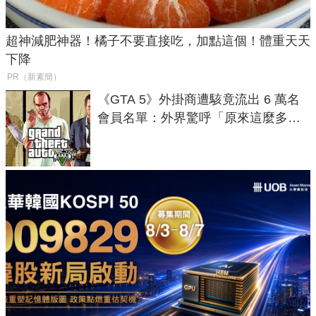
超神減肥神器！橘子不要直接吃，加點這個！體重天天
下降
PR（新素簡）
《GTA 5》外掛商遭駭竟流出 6 萬名
會員名單：外界驚呼「原來這麼多人
在開掛！」