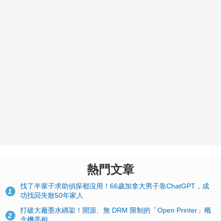
熱門文章
找了半輩子求助偵探都沒用！66歲加拿大男子靠ChatGPT，成
1
功找回失散50年家人
打破大廠墨水綁架！開源、無 DRM 限制的「Open Printer」概
2
念機亮相