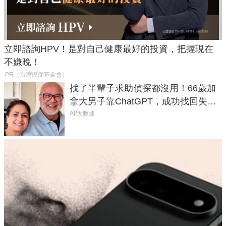
立即諮詢HPV！是對自己健康最好的投資，把握現在
不嫌晚！
PR（台灣癌症基金會）
找了半輩子求助偵探都沒用！66歲加
拿大男子靠ChatGPT，成功找回失散
50年家人
AI/大數據