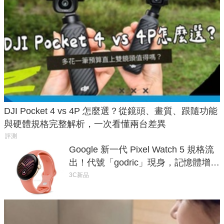
DJI Pocket 4 vs 4P 怎麼選？從鏡頭、畫質、跟隨功能
與硬體規格完整解析，一次看懂兩台差異
評測
Google 新一代 Pixel Watch 5 規格流
出！代號「godric」現身，記憶體增強
鎖定 AI 應用
3C新品