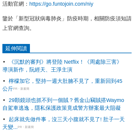
活動官網：
https://go.funtojoin.com/niy
鑒於「新型冠狀病毒肺炎」防疫時期，相關防疫須知請
上官網查詢。
延伸閱讀
《沉默的審判》將登陸 Netflix！《周處除三害》
導演新作，阮經天、王淨主演
檸檬加它，堅持一週大肚腩不見了，重新回到45
公斤
PR・新素簡
29顆鏡頭也抓不到一個賊？舊金山竊賊搭Waymo
自駕車逃逸，隱私保護政策竟成警方辦案最大阻礙
起床就先做件事，沒三天小腹就不見了! 肚子一天
天變...
PR・新素簡