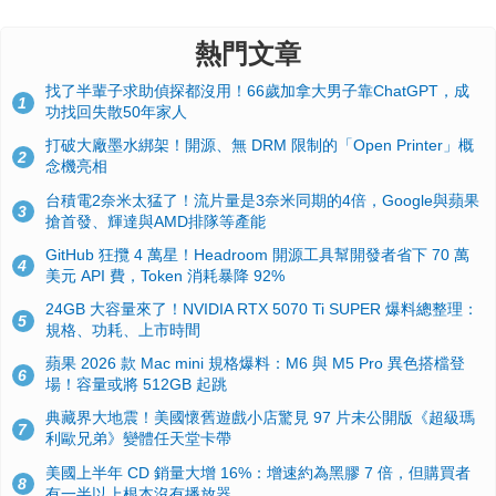
熱門文章
找了半輩子求助偵探都沒用！66歲加拿大男子靠ChatGPT，成
1
功找回失散50年家人
打破大廠墨水綁架！開源、無 DRM 限制的「Open Printer」概
2
念機亮相
台積電2奈米太猛了！流片量是3奈米同期的4倍，Google與蘋果
3
搶首發、輝達與AMD排隊等產能
GitHub 狂攬 4 萬星！Headroom 開源工具幫開發者省下 70 萬
4
美元 API 費，Token 消耗暴降 92%
24GB 大容量來了！NVIDIA RTX 5070 Ti SUPER 爆料總整理：
5
規格、功耗、上市時間
蘋果 2026 款 Mac mini 規格爆料：M6 與 M5 Pro 異色搭檔登
6
場！容量或將 512GB 起跳
典藏界大地震！美國懷舊遊戲小店驚見 97 片未公開版《超級瑪
7
利歐兄弟》變體任天堂卡帶
美國上半年 CD 銷量大增 16%：增速約為黑膠 7 倍，但購買者
8
有一半以上根本沒有播放器