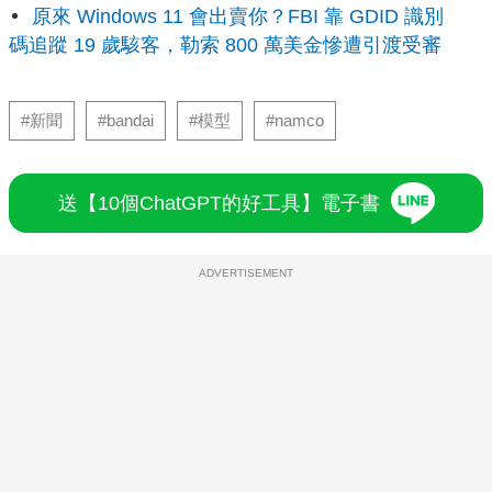
原來 Windows 11 會出賣你？FBI 靠 GDID 識別
碼追蹤 19 歲駭客，勒索 800 萬美金慘遭引渡受審
#新聞
#bandai
#模型
#namco
送【10個ChatGPT的好工具】電子書
ADVERTISEMENT