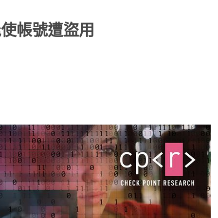
能使帳號遭盜用