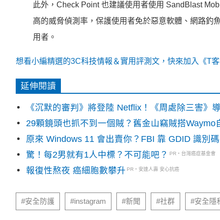
此外，Check Point 也建議使用者使用 SandBlast 
高的威脅偵測率，保護使用者免於惡意軟體、網路釣
用者。
想看小編精選的3C科技情報＆實用評測文，快來加入《T客邦
延伸閱讀
《沉默的審判》將登陸 Netflix！《周處除三害
29顆鏡頭也抓不到一個賊？舊金山竊賊搭Waym
原來 Windows 11 會出賣你？FBI 靠 GDID 
驚！每2男就有1人中標？不可能吧？
PR・台灣癌症基金會
報復性熬夜 癌細胞數攀升
PR・安達人壽 安心抗癌
#安全防護
#instagram
#新聞
#社群
#安全隱