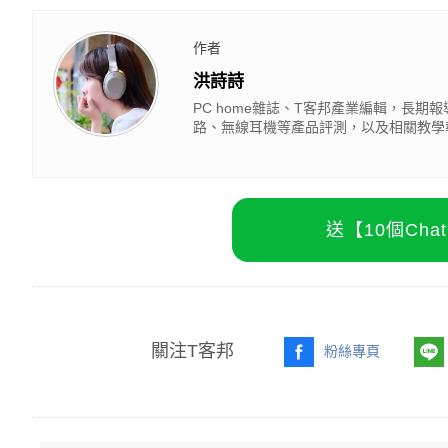
作者
洪詩詩
PC home雜誌、T客邦產業編輯，長
路、無線耳機等產品評測，以及相關教學
送【10個Ch
關注T客邦
粉絲專頁