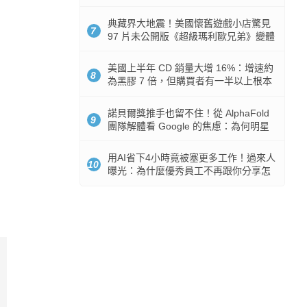
512GB 起跳
典藏界大地震！美國懷舊遊戲小店驚見
7
97 片未公開版《超級瑪利歐兄弟》變體
任天堂卡帶
美國上半年 CD 銷量大增 16%：增速約
8
為黑膠 7 倍，但購買者有一半以上根本
沒有播放器
諾貝爾獎推手也留不住！從 AlphaFold
9
團隊解體看 Google 的焦慮：為何明星
實驗室要為 Gemini 讓路？
用AI省下4小時竟被塞更多工作！過來人
10
曝光：為什麼優秀員工不再跟你分享怎
麼使用AI