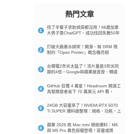
熱門文章
找了半輩子求助偵探都沒用！66歲加拿
1
大男子靠ChatGPT，成功找回失散50年
家人
打破大廠墨水綁架！開源、無 DRM 限
2
制的「Open Printer」概念機亮相
台積電2奈米太猛了！流片量是3奈米同
3
期的4倍，Google與蘋果搶首發、輝達
與AMD排隊等產能
GitHub 狂攬 4 萬星！Headroom 開源工
4
具幫開發者省下 70 萬美元 API 費，
Token 消耗暴降 92%
24GB 大容量來了！NVIDIA RTX 5070
5
Ti SUPER 爆料總整理：規格、功耗、上
市時間
蘋果 2026 款 Mac mini 規格爆料：M6
6
與 M5 Pro 異色搭檔登場！容量或將