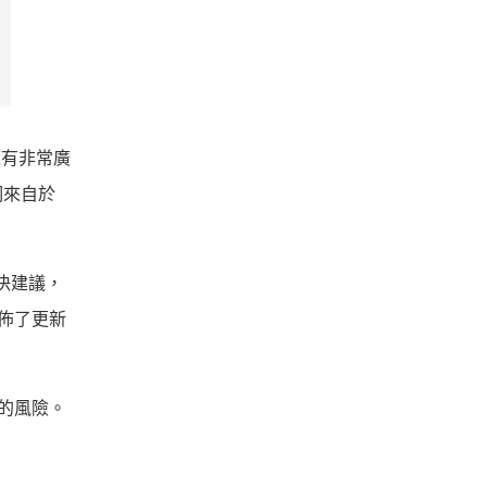
擁有非常廣
洞來自於
決建議，
上發佈了更新
用的風險。