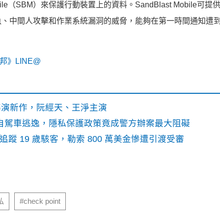
Mobile（SBM）來保護行動裝置上的資料。SandBlast Mobile可
魚、中間人攻擊和作業系統漏洞的威脅，能夠在第一時間通知遭
》LINE@
》導演新作，阮經天、王淨主演
o自駕車逃逸，隱私保護政策竟成警方辦案最大阻礙
識別碼追蹤 19 歲駭客，勒索 800 萬美金慘遭引渡受審
私
#check point