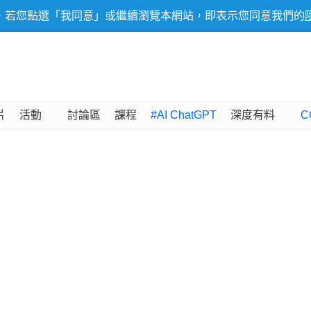
，若您點選「我同意」或繼續瀏覽本網站，即表示您同意我們的
片
活動
討論區
課程
#AI ChatGPT
深度有料
C