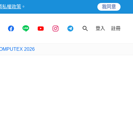
隱私權政策
。
我同意
登入
註冊
OMPUTEX 2026