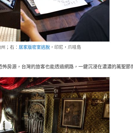
約州；右：
居家版密室逃脫
，印尼，爪哇島
全球恐怖房源，台灣的旅客也能透過網路，一鍵沉浸在濃濃的萬聖節