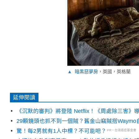
▲
暗黑惡夢房
，英國，英格蘭
延伸閱讀
《沉默的審判》將登陸 Netflix！《周處除三害
29顆鏡頭也抓不到一個賊？舊金山竊賊搭Waym
驚！每2男就有1人中標？不可能吧？
PR・台灣癌症基金會