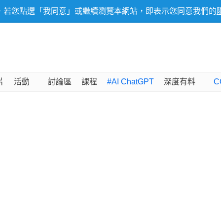
，若您點選「我同意」或繼續瀏覽本網站，即表示您同意我們的
片
活動
討論區
課程
#AI ChatGPT
深度有料
C