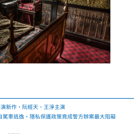
》導演新作，阮經天、王淨主演
o自駕車逃逸，隱私保護政策竟成警方辦案最大阻礙