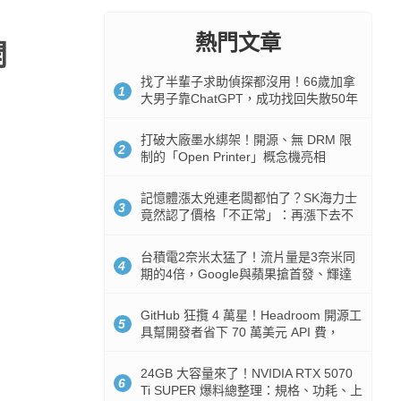
熱門文章
開
找了半輩子求助偵探都沒用！66歲加拿
1
大男子靠ChatGPT，成功找回失散50年
家人
打破大廠墨水綁架！開源、無 DRM 限
2
制的「Open Printer」概念機亮相
記憶體漲太兇連老闆都怕了？SK海力士
3
竟然認了價格「不正常」：再漲下去不
是好事
台積電2奈米太猛了！流片量是3奈米同
4
期的4倍，Google與蘋果搶首發、輝達
與AMD排隊等產能
GitHub 狂攬 4 萬星！Headroom 開源工
5
具幫開發者省下 70 萬美元 API 費，
Token 消耗暴降 92%
24GB 大容量來了！NVIDIA RTX 5070
6
Ti SUPER 爆料總整理：規格、功耗、上