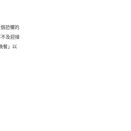
這個恐懼的
等不及迎接
晚餐」以