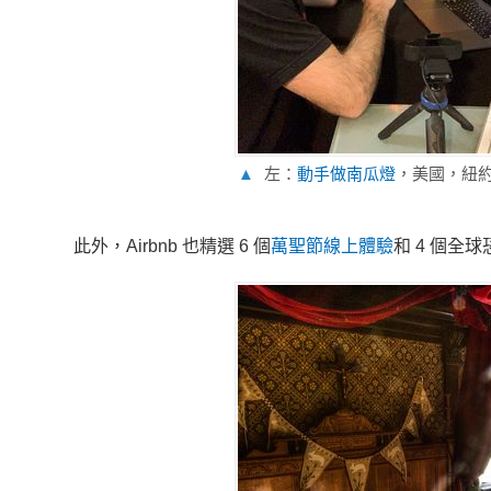
▲
左：
動手做南瓜燈
，美國，紐
此外，Airbnb 也精選 6 個
萬聖節線上體驗
和 4 個