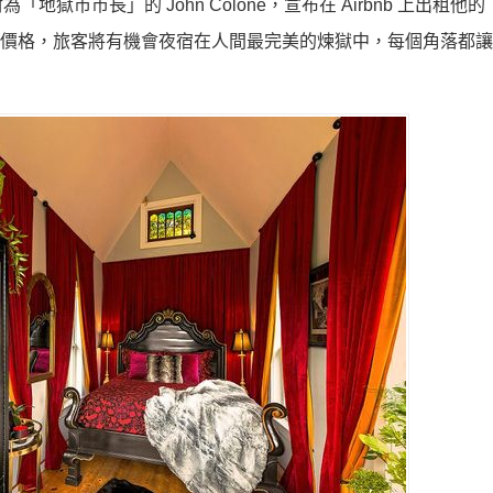
市市長」的 John Colone，宣布在 Airbnb 上出租他的
）的應景價格，旅客將有機會夜宿在人間最完美的煉獄中，每個角落都