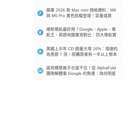
市時間
蘋果 2026 款 Mac mini 規格爆料：M6
7
與 M5 Pro 異色搭檔登場！容量或將
512GB 起跳
哪款導航最好用？Google、Apple、導
8
航王、高德地圖實測對比：四大導航實
測懶人包
美國上半年 CD 銷量大增 16%：增速約
9
為黑膠 7 倍，但購買者有一半以上根本
沒有播放器
諾貝爾獎推手也留不住！從 AlphaFold
10
團隊解體看 Google 的焦慮：為何明星
實驗室要為 Gemini 讓路？