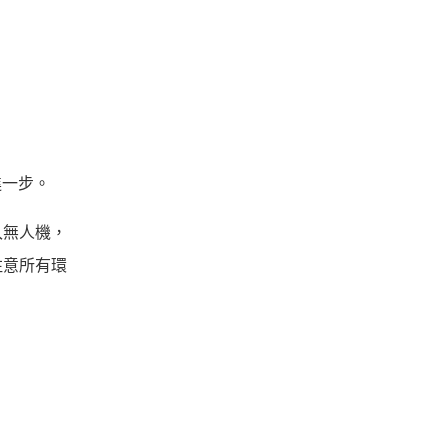
進一步。
入無人機，
注意所有環