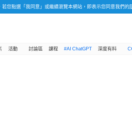
，若您點選「我同意」或繼續瀏覽本網站，即表示您同意我們的
片
活動
討論區
課程
#AI ChatGPT
深度有料
C