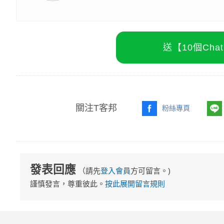
送【10個Ch
關注T客邦
粉絲專頁
發表回應
（請先
登入會員
方可留言。)
謹慎發言，尊重彼此。
按此展開留言規則