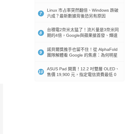
512GB 起跳
Linux 市占率突然翻倍、Windows 跌破
7
六成？最新數據背後恐另有原因
台積電2奈米太猛了！流片量是3奈米同
8
期的4倍，Google與蘋果搶首發、輝達
與AMD排隊等產能
諾貝爾獎推手也留不住！從 AlphaFold
9
團隊解體看 Google 的焦慮：為何明星
實驗室要為 Gemini 讓路？
ASUS Pad 開賣！12.2 吋雙層 OLED、
10
售價 19,900 元，指定電信資費最低 0
元入手