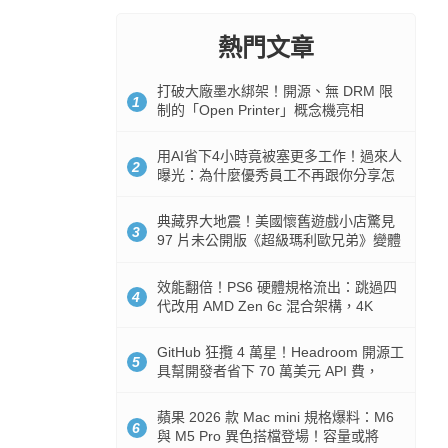
熱門文章
打破大廠墨水綁架！開源、無 DRM 限
1
制的「Open Printer」概念機亮相
用AI省下4小時竟被塞更多工作！過來人
2
曝光：為什麼優秀員工不再跟你分享怎
麼使用AI
典藏界大地震！美國懷舊遊戲小店驚見
3
97 片未公開版《超級瑪利歐兄弟》變體
任天堂卡帶
效能翻倍！PS6 硬體規格流出：跳過四
4
代改用 AMD Zen 6c 混合架構，4K
120fps 與全光追時代來臨
GitHub 狂攬 4 萬星！Headroom 開源工
5
具幫開發者省下 70 萬美元 API 費，
Token 消耗暴降 92%
蘋果 2026 款 Mac mini 規格爆料：M6
6
與 M5 Pro 異色搭檔登場！容量或將