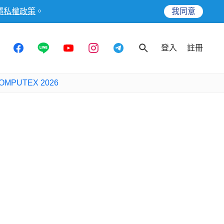
隱私權政策
。
我同意
登入
註冊
OMPUTEX 2026