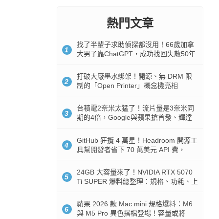
熱門文章
找了半輩子求助偵探都沒用！66歲加拿
1
大男子靠ChatGPT，成功找回失散50年
家人
打破大廠墨水綁架！開源、無 DRM 限
2
制的「Open Printer」概念機亮相
台積電2奈米太猛了！流片量是3奈米同
3
期的4倍，Google與蘋果搶首發、輝達
與AMD排隊等產能
GitHub 狂攬 4 萬星！Headroom 開源工
4
具幫開發者省下 70 萬美元 API 費，
Token 消耗暴降 92%
24GB 大容量來了！NVIDIA RTX 5070
5
Ti SUPER 爆料總整理：規格、功耗、上
市時間
蘋果 2026 款 Mac mini 規格爆料：M6
6
與 M5 Pro 異色搭檔登場！容量或將