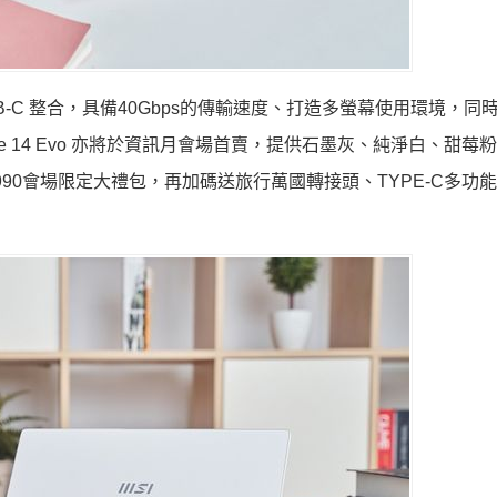
連接埠，與 USB-C 整合，具備40Gbps的傳輸速度、打造多螢幕使用環境，
ige 14 Evo 亦將於資訊月會場首賣，提供石墨灰、純淨白、甜莓
90會場限定大禮包，再加碼送旅行萬國轉接頭、TYPE-C多功