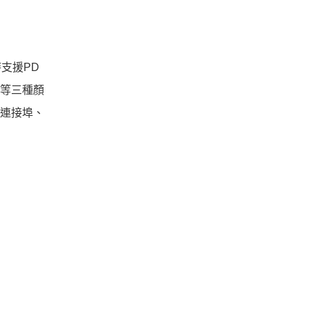
同時支援PD
粉等三種顏
能連接埠、