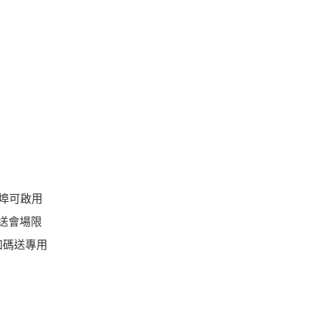
接埠可啟用
贈送會場限
加碼送專用