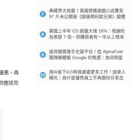
512GB 起跳
典藏界大地震！美國懷舊遊戲小店驚見
7
97 片未公開版《超級瑪利歐兄弟》變體
任天堂卡帶
美國上半年 CD 銷量大增 16%：增速約
8
為黑膠 7 倍，但購買者有一半以上根本
沒有播放器
諾貝爾獎推手也留不住！從 AlphaFold
9
團隊解體看 Google 的焦慮：為何明星
實驗室要為 Gemini 讓路？
用AI省下4小時竟被塞更多工作！過來人
最優惠，再
10
曝光：為什麼優秀員工不再跟你分享怎
供應送完
麼使用AI