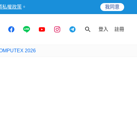
隱私權政策
。
我同意
登入
註冊
OMPUTEX 2026