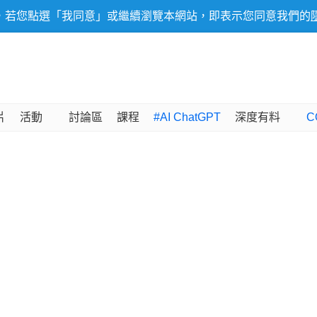
，若您點選「我同意」或繼續瀏覽本網站，即表示您同意我們的
片
活動
討論區
課程
#AI ChatGPT
深度有料
C