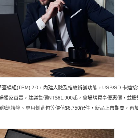
模組(TPM) 2.0，內建人臉及指紋辨識功能，USB/SD 卡連
訊月會場獨家首賣，建議售價NT$61,900起，會場購買享優惠價，並
功能連接埠、專用側背包等價值$6,750配件，新品上市期間，再