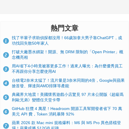
熱門文章
找了半輩子求助偵探都沒用！66歲加拿大男子靠ChatGPT，成
1
功找回失散50年家人
打破大廠墨水綁架！開源、無 DRM 限制的「Open Printer」概
2
念機亮相
用AI省下4小時竟被塞更多工作！過來人曝光：為什麼優秀員工
3
不再跟你分享怎麼使用AI
台積電2奈米太猛了！流片量是3奈米同期的4倍，Google與蘋果
4
搶首發、輝達與AMD排隊等產能
典藏界大地震！美國懷舊遊戲小店驚見 97 片未公開版《超級瑪
5
利歐兄弟》變體任天堂卡帶
GitHub 狂攬 4 萬星！Headroom 開源工具幫開發者省下 70 萬
6
美元 API 費，Token 消耗暴降 92%
蘋果 2026 款 Mac mini 規格爆料：M6 與 M5 Pro 異色搭檔登
7
場！容量或將 512GB 起跳