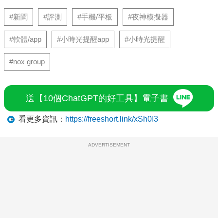
#新聞
#評測
#手機/平板
#夜神模擬器
#軟體/app
#小時光提醒app
#小時光提醒
#nox group
送【10個ChatGPT的好工具】電子書
看更多資訊：
https://freeshort.link/xSh0I3
ADVERTISEMENT