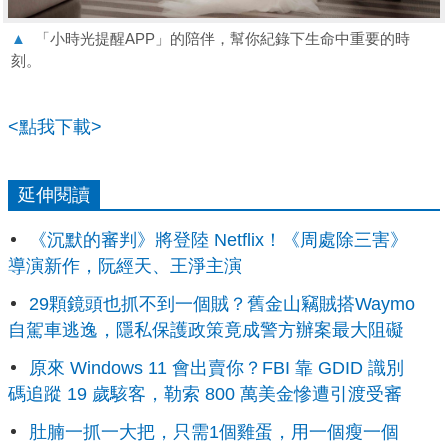
▲
「小時光提醒APP」的陪伴，幫你紀錄下生命中重要的時
刻。
<點我下載>
延伸閱讀
《沉默的審判》將登陸 Netflix！《周處除三害》
導演新作，阮經天、王淨主演
29顆鏡頭也抓不到一個賊？舊金山竊賊搭Waymo
自駕車逃逸，隱私保護政策竟成警方辦案最大阻礙
原來 Windows 11 會出賣你？FBI 靠 GDID 識別
碼追蹤 19 歲駭客，勒索 800 萬美金慘遭引渡受審
肚腩一抓一大把，只需1個雞蛋，用一個瘦一個