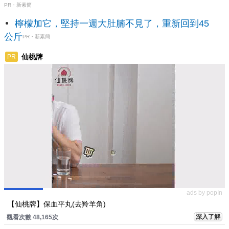
PR・新素簡
檸檬加它，堅持一週大肚腩不見了，重新回到45
公斤
PR・新素簡
仙桃牌
PR
ads by popIn
【仙桃牌】保血平丸(去羚羊角)
深入了解
觀看次數 48,165次