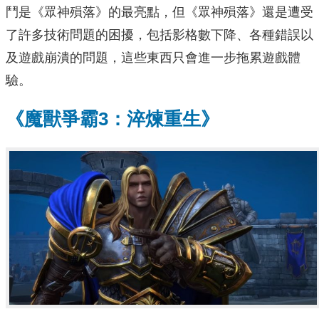
鬥是《眾神殞落》的最亮點，但《眾神殞落》還是遭受
了許多技術問題的困擾，包括影格數下降、各種錯誤以
及遊戲崩潰的問題，這些東西只會進一步拖累遊戲體
驗。
《魔獸爭霸3：淬煉重生》