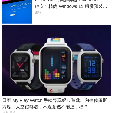
鍵安全精簡 Windows 11 臃腫預裝軟
體與後台追蹤
趨勢
日廠 My Play Watch 手錶專玩經典遊戲、內建俄羅斯
方塊、太空侵略者，不過竟然不能連手機？