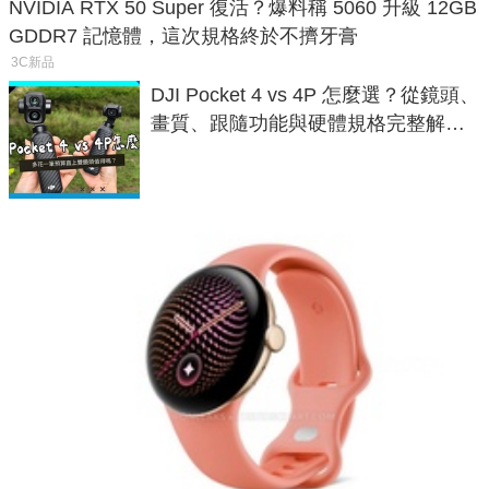
NVIDIA RTX 50 Super 復活？爆料稱 5060 升級 12GB
GDDR7 記憶體，這次規格終於不擠牙膏
3C新品
DJI Pocket 4 vs 4P 怎麼選？從鏡頭、
畫質、跟隨功能與硬體規格完整解
析，一次看懂兩台差異