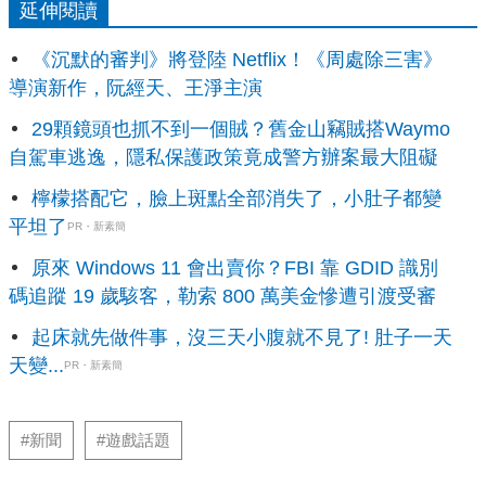
延伸閱讀
《沉默的審判》將登陸 Netflix！《周處除三害》
導演新作，阮經天、王淨主演
29顆鏡頭也抓不到一個賊？舊金山竊賊搭Waymo
自駕車逃逸，隱私保護政策竟成警方辦案最大阻礙
檸檬搭配它，臉上斑點全部消失了，小肚子都變
平坦了
PR・新素簡
原來 Windows 11 會出賣你？FBI 靠 GDID 識別
碼追蹤 19 歲駭客，勒索 800 萬美金慘遭引渡受審
起床就先做件事，沒三天小腹就不見了! 肚子一天
天變...
PR・新素簡
#新聞
#遊戲話題