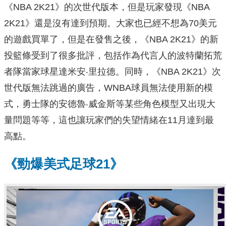
《NBA 2K21》的次世代版本，但是玩家發現《NBA
2K21》還是沒有達到預期。大家也已經不想為70美元
的遊戲買單了，但是在發售之後，《NBA 2K21》的新
投籃條受到了很多批評，包括作為代言人的波特蘭拓荒
者隊當家球星達米安‧里拉德。同時，《NBA 2K21》次
世代版無法跳過的廣告，WNBA球員無法使用新的模
式，勇士隊的安德魯‧威金斯等某些角色模型又出現大
量問題等等，這也讓玩家們的失望情緒在11月達到最
高點。
《勁爆美式足球21》