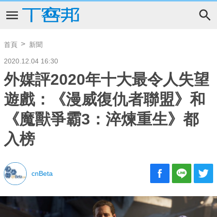
首頁
新聞
2020.12.04 16:30
外媒評2020年十大最令人失望
遊戲：《漫威復仇者聯盟》和
《魔獸爭霸3：淬煉重生》都
入榜
cnBeta