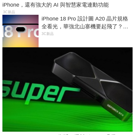
iPhone，還有強大的 AI 與智慧家電連動功能
3C新品
iPhone 18 Pro 設計圖 A20 晶片規格
全看光，華強北山寨機要起飛了？專
家曝山寨機無法復刻兩大關鍵
3C新品