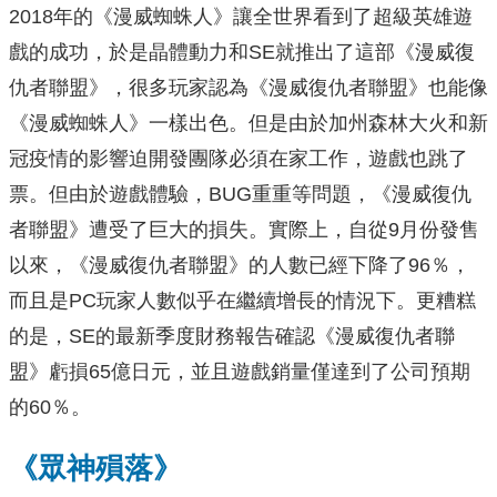
2018年的《漫威蜘蛛人》讓全世界看到了超級英雄遊
戲的成功，於是晶體動力和SE就推出了這部《漫威復
仇者聯盟》，很多玩家認為《漫威復仇者聯盟》也能像
《漫威蜘蛛人》一樣出色。但是由於加州森林大火和新
冠疫情的影響迫開發團隊必須在家工作，遊戲也跳了
票。但由於遊戲體驗，BUG重重等問題，《漫威復仇
者聯盟》遭受了巨大的損失。實際上，自從9月份發售
以來，《漫威復仇者聯盟》的人數已經下降了96％，
而且是PC玩家人數似乎在繼續增長的情況下。更糟糕
的是，SE的最新季度財務報告確認《漫威復仇者聯
盟》虧損65億日元，並且遊戲銷量僅達到了公司預期
的60％。
《眾神殞落》