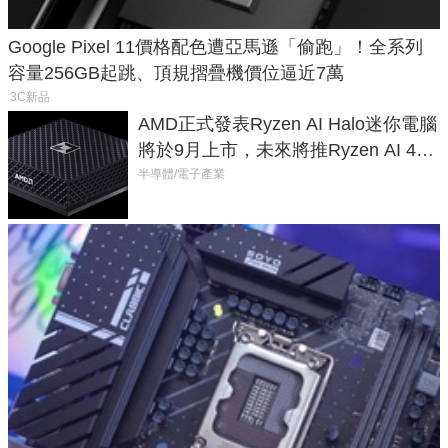
Google Pixel 11價格配色遭亞馬遜「偷跑」！全系列
容量256GB起跳、頂規摺疊機價位逼近7萬
3C新品
AMD正式發表Ryzen AI Halo迷你電腦
將於9月上市，未來將推Ryzen AI 400
Max系列處理器與對應升級版
半導體/電子產業