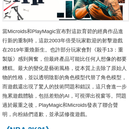
當Microids和PlayMagic宣布對這款育碧的經典作品進
行新的重制時，這款2003年倍受玩家歡迎的射擊遊戲
在2019年重煥新生。也許部分玩家會對《殺手13：重
製版》感到興奮，但最終產品可能比任何人想像的都要
糟糕。最大的變化是藝術風格，從本質上去除了原始人
物的性格，並以透明陰影的角色模型代替了角色模型，
而遊戲還出現了驚人的技術問題和錯誤，這只會進一步
拖累遊戲體驗，包括差勁的AI，可視彈出視窗等。問題
過於嚴重之後，PlayMagic和Microids發表了聯合聲
明，向粉絲們道歉，並承諾修復遊戲。