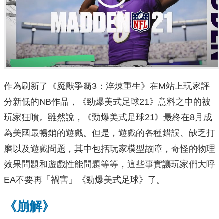
作為刷新了《魔獸爭霸3：淬煉重生》在M站上玩家評
分新低的NB作品，《勁爆美式足球21》意料之中的被
玩家狂噴。雖然說，《勁爆美式足球21》最終在8月成
為美國最暢銷的遊戲。但是，遊戲的各種錯誤、缺乏打
磨以及遊戲問題，其中包括玩家模型故障，奇怪的物理
效果問題和遊戲性能問題等等，這些事實讓玩家們大呼
EA不要再「禍害」《勁爆美式足球》了。
《崩解》