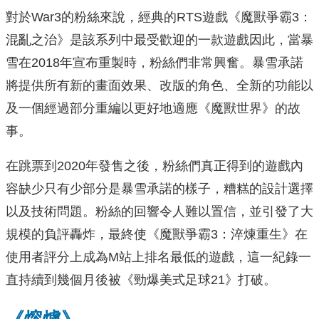
對於War3的粉絲來說，經典的RTS遊戲《魔獸爭霸3：
混亂之治》是該系列中最受歡迎的一款遊戲因此，當暴
雪在2018年宣布重製時，粉絲們非常興奮。暴雪承諾
將提供所有新的畫面效果、改版的角色、全新的功能以
及一個經過部分重編以更好地適應《魔獸世界》的故
事。
在跳票到2020年發售之後，粉絲們真正得到的遊戲內
容缺少只有少部分是暴雪承諾的樣子，糟糕的設計選擇
以及技術問題。粉絲的回響令人難以置信，並引發了大
規模的負評轟炸，最終使《魔獸爭霸3：淬煉重生》在
使用者評分上成為M站上排名最低的遊戲，這一紀錄一
直持續到幾個月後被《勁爆美式足球21》打破。
《熔爐》