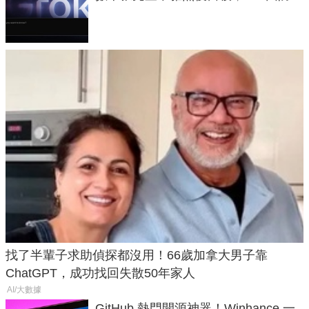
失靈與不配合警方遭起訴
找了半輩子求助偵探都沒用！66歲加拿大男子靠
ChatGPT，成功找回失散50年家人
AI/大數據
GitHub 熱門開源神器！Winhance 一