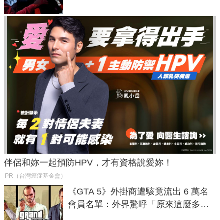
伴侶和妳一起預防HPV，才有資格說愛妳！
PR（台灣癌症基金會）
《GTA 5》外掛商遭駭竟流出 6 萬名
會員名單：外界驚呼「原來這麼多人
在開掛！」