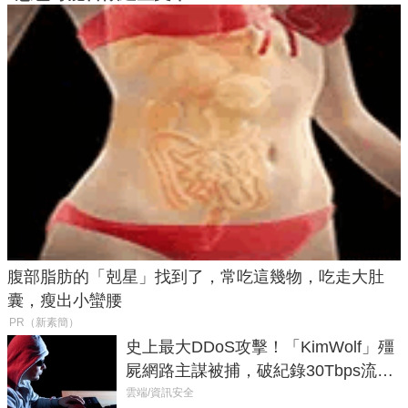
腹部脂肪的「剋星」找到了，常吃這幾物，吃走大肚
囊，瘦出小蠻腰
PR（新素簡）
史上最大DDoS攻擊！「KimWolf」殭
屍網路主謀被捕，破紀錄30Tbps流量
癱瘓全球！
雲端/資訊安全