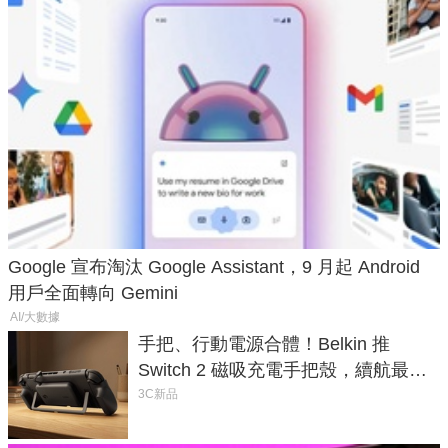
Google 宣布淘汰 Google Assistant，9 月起 Android
用戶全面轉向 Gemini
AI/大數據
手把、行動電源合體！Belkin 推
Switch 2 磁吸充電手把殼，續航最高
延長 1.5 倍
3C新品