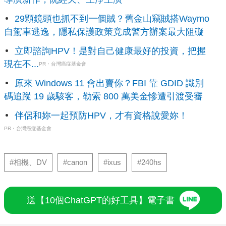
29顆鏡頭也抓不到一個賊？舊金山竊賊搭Waymo
自駕車逃逸，隱私保護政策竟成警方辦案最大阻礙
立即諮詢HPV！是對自己健康最好的投資，把握
現在不...
PR・台灣癌症基金會
原來 Windows 11 會出賣你？FBI 靠 GDID 識別
碼追蹤 19 歲駭客，勒索 800 萬美金慘遭引渡受審
伴侶和妳一起預防HPV，才有資格說愛妳！
PR・台灣癌症基金會
#相機、DV
#canon
#ixus
#240hs
送【10個ChatGPT的好工具】電子書