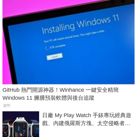
GitHub 熱門開源神器！Winhance 一鍵安全精簡
Windows 11 臃腫預裝軟體與後台追蹤
趨勢
日廠 My Play Watch 手錶專玩經典遊
戲、內建俄羅斯方塊、太空侵略者，
不過竟然不能連手機？