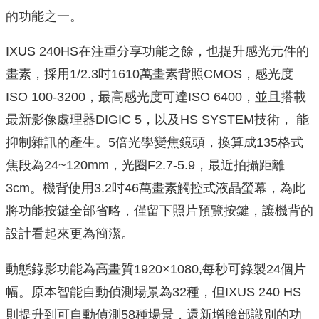
的功能之一。
IXUS 240HS在注重分享功能之餘，也提升感光元件的
畫素，採用1/2.3吋1610萬畫素背照CMOS，感光度
ISO 100-3200，最高感光度可達ISO 6400，並且搭載
最新影像處理器DIGIC 5，以及HS SYSTEM技術， 能
抑制雜訊的產生。5倍光學變焦鏡頭，換算成135格式
焦段為24~120mm，光圈F2.7-5.9，最近拍攝距離
3cm。機背使用3.2吋46萬畫素觸控式液晶螢幕，為此
將功能按鍵全部省略，僅留下照片預覽按鍵，讓機背的
設計看起來更為簡潔。
動態錄影功能為高畫質1920×1080,每秒可錄製24個片
幅。原本智能自動偵測場景為32種，但IXUS 240 HS
則提升到可自動偵測58種場景，還新增臉部識別的功