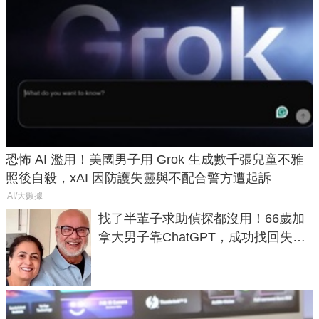
恐怖 AI 濫用！美國男子用 Grok 生成數千張兒童不雅
照後自殺，xAI 因防護失靈與不配合警方遭起訴
AI/大數據
找了半輩子求助偵探都沒用！66歲加
拿大男子靠ChatGPT，成功找回失散
50年家人