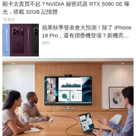
顯卡太貴買不起？NVIDIA 秘密武器 RTX 5090 SE 曝
光，搭載 32GB 記憶體
3C新品
蘋果秋季發表會大預測！除了 iPhone
18 Pro，還有摺疊機登場？新機亮點
預測一次看
趨勢