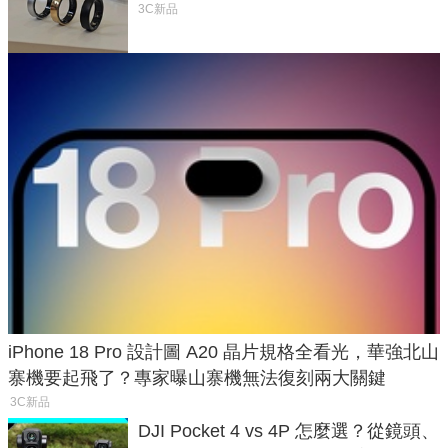
與智慧家電連動功能
3C新品
iPhone 18 Pro 設計圖 A20 晶片規格全看光，華強北山
寨機要起飛了？專家曝山寨機無法復刻兩大關鍵
3C新品
DJI Pocket 4 vs 4P 怎麼選？從鏡頭、