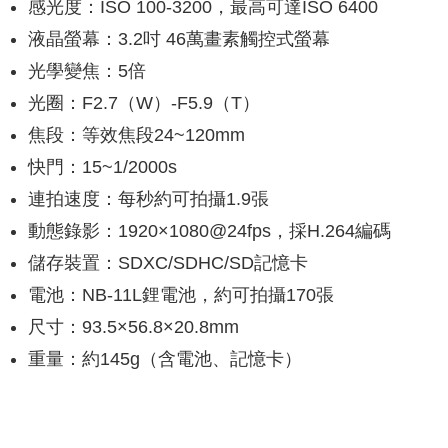
感光度：ISO 100-3200，最高可達ISO 6400
液晶螢幕：3.2吋 46萬畫素觸控式螢幕
光學變焦：5倍
光圈：F2.7（W）-F5.9（T）
焦段：等效焦段24~120mm
快門：15~1/2000s
連拍速度：每秒約可拍攝1.9張
動態錄影：1920×1080@24fps，採H.264編碼
儲存裝置：SDXC/SDHC/SD記憶卡
電池：NB-11L鋰電池，約可拍攝170張
尺寸：93.5×56.8×20.8mm
重量：約145g（含電池、記憶卡）