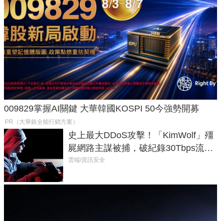
009829掌握AI關鍵 大華韓國KOSPI 50今強勢開募
PR（大華銀全能行銷方案）
史上最大DDoS攻擊！「KimWolf」殭
屍網路主謀被捕，破紀錄30Tbps流量
癱瘓全球！
雲端/資訊安全