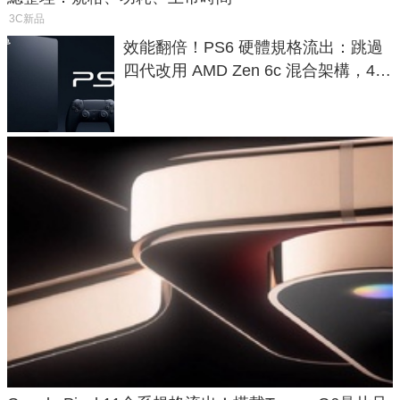
3C新品
效能翻倍！PS6 硬體規格流出：跳過
四代改用 AMD Zen 6c 混合架構，4K
120fps 與全光追時代來臨