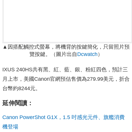
▲因搭配觸控式螢幕，將機背的按鍵簡化，只留照片預
覽按鍵。（圖片出自
Dcwatch
）
IXUS 240HS共有黑、紅、藍、銀、粉紅四色，預計三
月上市，美國Canon官網預估售價為279.99美元，折合
台幣約8244元。
延伸閱讀：
Canon PowerShot G1X，1.5 吋感光元件、旗艦消費
機登場