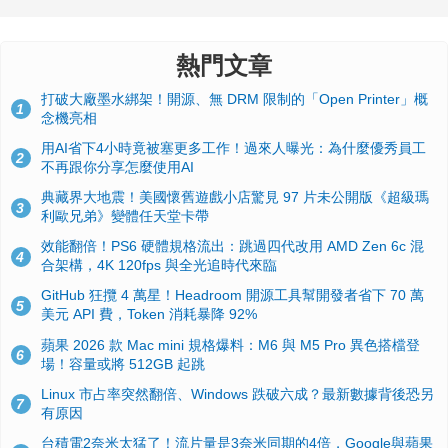
熱門文章
打破大廠墨水綁架！開源、無 DRM 限制的「Open Printer」概
1
念機亮相
用AI省下4小時竟被塞更多工作！過來人曝光：為什麼優秀員工
2
不再跟你分享怎麼使用AI
典藏界大地震！美國懷舊遊戲小店驚見 97 片未公開版《超級瑪
3
利歐兄弟》變體任天堂卡帶
效能翻倍！PS6 硬體規格流出：跳過四代改用 AMD Zen 6c 混
4
合架構，4K 120fps 與全光追時代來臨
GitHub 狂攬 4 萬星！Headroom 開源工具幫開發者省下 70 萬
5
美元 API 費，Token 消耗暴降 92%
蘋果 2026 款 Mac mini 規格爆料：M6 與 M5 Pro 異色搭檔登
6
場！容量或將 512GB 起跳
Linux 市占率突然翻倍、Windows 跌破六成？最新數據背後恐另
7
有原因
台積電2奈米太猛了！流片量是3奈米同期的4倍，Google與蘋果