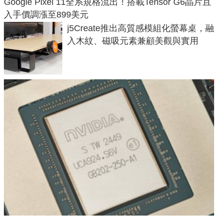
Google Pixel 11全系規格流出！搭載Tensor G6晶片且
入手價調漲至899美元
j5Create推出高質感模組化螢幕桌，融
入木紋、磁吸元素兼顧美觀與實用