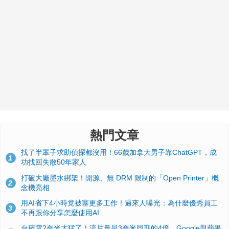
熱門文章
找了半輩子求助偵探都沒用！66歲加拿大男子靠ChatGPT，成
1
功找回失散50年家人
打破大廠墨水綁架！開源、無 DRM 限制的「Open Printer」概
2
念機亮相
用AI省下4小時竟被塞更多工作！過來人曝光：為什麼優秀員工
3
不再跟你分享怎麼使用AI
台積電2奈米太猛了！流片量是3奈米同期的4倍，Google與蘋果