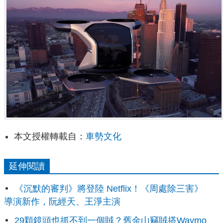
本文授權轉載自：
車勢文化
延伸閱讀
《沉默的審判》將登陸 Netflix！《周處除三害》
導演新作，阮經天、王淨主演
29顆鏡頭也抓不到一個賊？舊金山竊賊搭Waymo