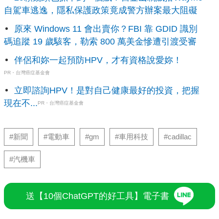
自駕車逃逸，隱私保護政策竟成警方辦案最大阻礙
原來 Windows 11 會出賣你？FBI 靠 GDID 識別
碼追蹤 19 歲駭客，勒索 800 萬美金慘遭引渡受審
伴侶和妳一起預防HPV，才有資格說愛妳！
PR・台灣癌症基金會
立即諮詢HPV！是對自己健康最好的投資，把握
現在不...
PR・台灣癌症基金會
#新聞
#電動車
#gm
#車用科技
#cadillac
#汽機車
送【10個ChatGPT的好工具】電子書