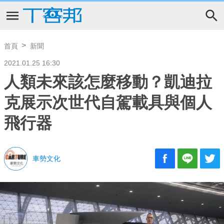
首頁
新聞
2021.01.25 16:30
人類未來該怎麼移動？凱迪拉
克展示次世代自駕載具與個人
飛行器
車勢文化