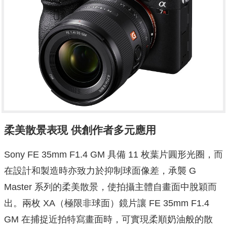
柔美散景表現 供創作者多元應用
Sony FE 35mm F1.4 GM 具備 11 枚葉片圓形光圈，而
在設計和製造時亦致力於抑制球面像差，承襲 G
Master 系列的柔美散景，使拍攝主體自畫面中脫穎而
出。兩枚 XA（極限非球面）鏡片讓 FE 35mm F1.4
GM 在捕捉近拍特寫畫面時，可實現柔順奶油般的散