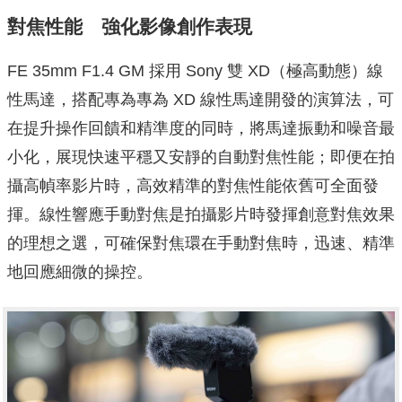
對焦性能 強化影像創作表現
FE 35mm F1.4 GM 採用 Sony 雙 XD（極高動態）線
性馬達，搭配專為專為 XD 線性馬達開發的演算法，可
在提升操作回饋和精準度的同時，將馬達振動和噪音最
小化，展現快速平穩又安靜的自動對焦性能；即便在拍
攝高幀率影片時，高效精準的對焦性能依舊可全面發
揮。線性響應手動對焦是拍攝影片時發揮創意對焦效果
的理想之選，可確保對焦環在手動對焦時，迅速、精準
地回應細微的操控。