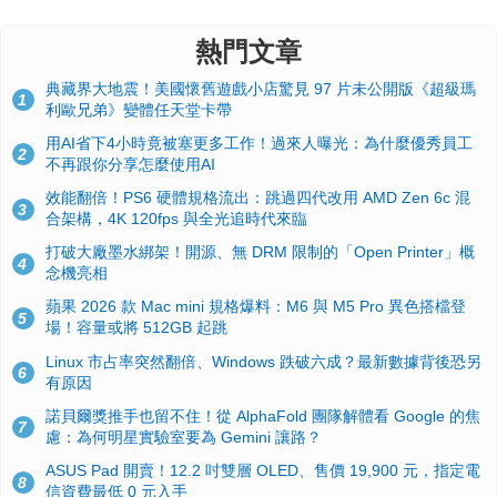
熱門文章
典藏界大地震！美國懷舊遊戲小店驚見 97 片未公開版《超級瑪
1
利歐兄弟》變體任天堂卡帶
用AI省下4小時竟被塞更多工作！過來人曝光：為什麼優秀員工
2
不再跟你分享怎麼使用AI
效能翻倍！PS6 硬體規格流出：跳過四代改用 AMD Zen 6c 混
3
合架構，4K 120fps 與全光追時代來臨
打破大廠墨水綁架！開源、無 DRM 限制的「Open Printer」概
4
念機亮相
蘋果 2026 款 Mac mini 規格爆料：M6 與 M5 Pro 異色搭檔登
5
場！容量或將 512GB 起跳
Linux 市占率突然翻倍、Windows 跌破六成？最新數據背後恐另
6
有原因
諾貝爾獎推手也留不住！從 AlphaFold 團隊解體看 Google 的焦
7
慮：為何明星實驗室要為 Gemini 讓路？
ASUS Pad 開賣！12.2 吋雙層 OLED、售價 19,900 元，指定電
8
信資費最低 0 元入手