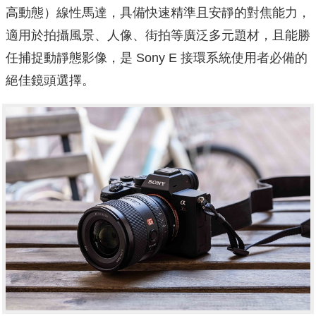
高動態）線性馬達，具備快速精準且安靜的對焦能力，
適用於拍攝風景、人像、街拍等廣泛多元題材，且能勝
任捕捉動靜態影像，是 Sony E 接環系統使用者必備的
絕佳鏡頭選擇。