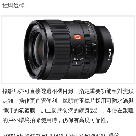
性與選擇。
攝影師亦可直接透過相機目錄，指定重要功能至對焦鎖
定鈕，操作更直覺便利。鏡頭前玉鏡片採用可防水滴與
髒汙的氟鍍膜，加上防塵防滴的鏡身設計，即使在艱難
的戶外環境拍攝使用時，仍保有高度可靠性。
Sony FE 35mm F1.4 GM（SEL35F14GM）將於