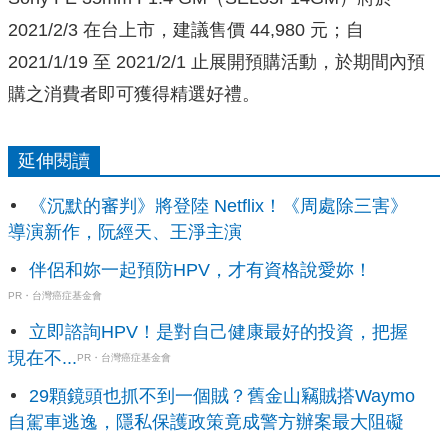
2021/2/3 在台上市，建議售價 44,980 元；自
2021/1/19 至 2021/2/1 止展開預購活動，於期間內預
購之消費者即可獲得精選好禮。
延伸閱讀
《沉默的審判》將登陸 Netflix！《周處除三害》
導演新作，阮經天、王淨主演
伴侶和妳一起預防HPV，才有資格說愛妳！
PR・台灣癌症基金會
立即諮詢HPV！是對自己健康最好的投資，把握
現在不...
PR・台灣癌症基金會
29顆鏡頭也抓不到一個賊？舊金山竊賊搭Waymo
自駕車逃逸，隱私保護政策竟成警方辦案最大阻礙