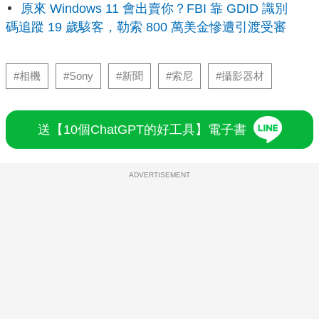
原來 Windows 11 會出賣你？FBI 靠 GDID 識別
碼追蹤 19 歲駭客，勒索 800 萬美金慘遭引渡受審
#相機
#Sony
#新聞
#索尼
#攝影器材
送【10個ChatGPT的好工具】電子書
ADVERTISEMENT