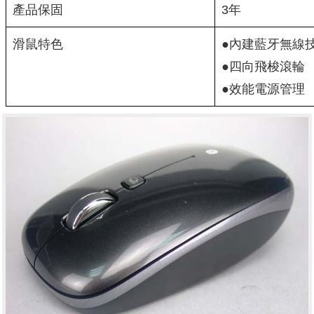
產品保固
3年
滑鼠特色
●內建藍牙無線
●四向飛梭滾輪
●效能電源管理