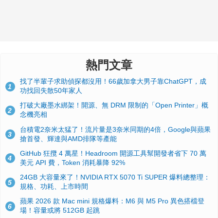
熱門文章
找了半輩子求助偵探都沒用！66歲加拿大男子靠ChatGPT，成
1
功找回失散50年家人
打破大廠墨水綁架！開源、無 DRM 限制的「Open Printer」概
2
念機亮相
台積電2奈米太猛了！流片量是3奈米同期的4倍，Google與蘋果
3
搶首發、輝達與AMD排隊等產能
GitHub 狂攬 4 萬星！Headroom 開源工具幫開發者省下 70 萬
4
美元 API 費，Token 消耗暴降 92%
24GB 大容量來了！NVIDIA RTX 5070 Ti SUPER 爆料總整理：
5
規格、功耗、上市時間
蘋果 2026 款 Mac mini 規格爆料：M6 與 M5 Pro 異色搭檔登
6
場！容量或將 512GB 起跳