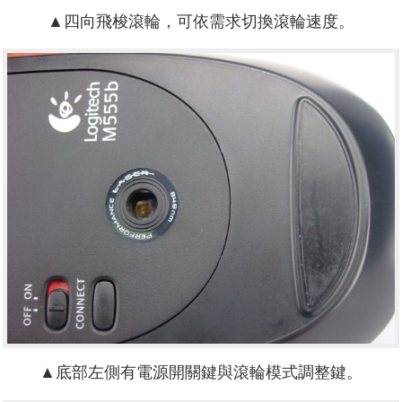
▲四向飛梭滾輪，可依需求切換滾輪速度。
▲底部左側有電源開關鍵與滾輪模式調整鍵。