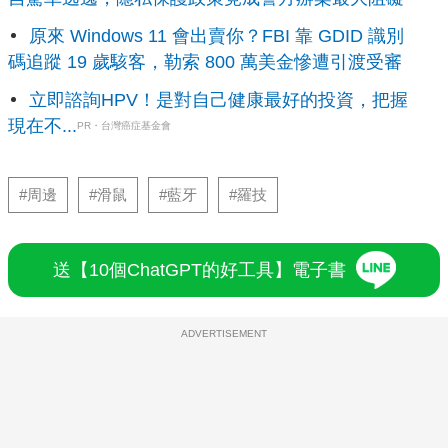
原來 Windows 11 會出賣你？FBI 靠 GDID 識別
碼追蹤 19 歲駭客，勒索 800 萬美金慘遭引渡受審
立即諮詢HPV！是對自己健康最好的投資，把握
現在不...
PR・台灣癌症基金會
#周邊
#滑鼠
#藍牙
#羅技
送【10個ChatGPT的好工具】電子書
ADVERTISEMENT