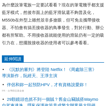
為什麼說筆電族一定要試看看？現在的筆電幾乎都支援
藍牙模式，然後市面上的藍牙滑鼠還不夠普及化，
M550b在外型上雖然並非多搶眼，但可免去攜帶接收
器、不怕會有搞丟接收器的鳥事發生，對於行動、辦公
都有所幫助。不用接收器就能使用的滑鼠仍有一定的吸
引力在，想擺脫接收器的使用者可以參考看看。
延伸閱讀
《沉默的審判》將登陸 Netflix！《周處除三害》
導演新作，阮經天、王淨主演
伴侶和妳一起預防HPV，才有資格說愛妳！
PR・台灣癌症基金會
29顆鏡頭也抓不到一個賊？舊金山竊賊搭Waymo
自駕車逃逸，隱私保護政策竟成警方辦案最大阻礙