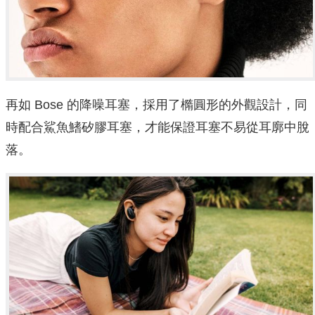
再如 Bose 的降噪耳塞，採用了橢圓形的外觀設計，同
時配合鯊魚鰭矽膠耳塞，才能保證耳塞不易從耳廓中脫
落。