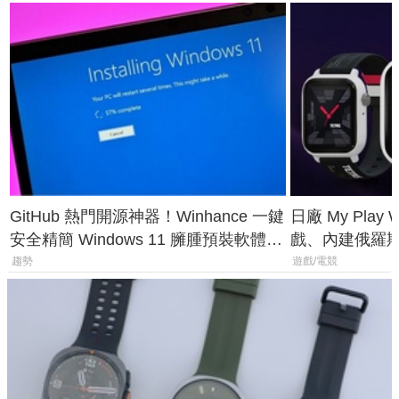
GitHub 熱門開源神器！Winhance 一鍵
日廠 My Play
安全精簡 Windows 11 臃腫預裝軟體與
戲、內建俄羅
後台追蹤
過竟然不能連
趨勢
遊戲/電競