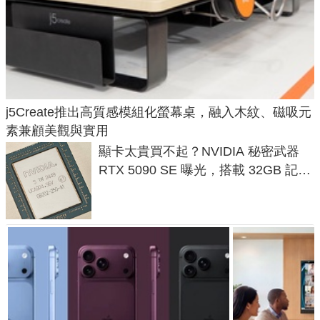
j5Create推出高質感模組化螢幕桌，融入木紋、磁吸元
素兼顧美觀與實用
顯卡太貴買不起？NVIDIA 秘密武器
RTX 5090 SE 曝光，搭載 32GB 記憶
體