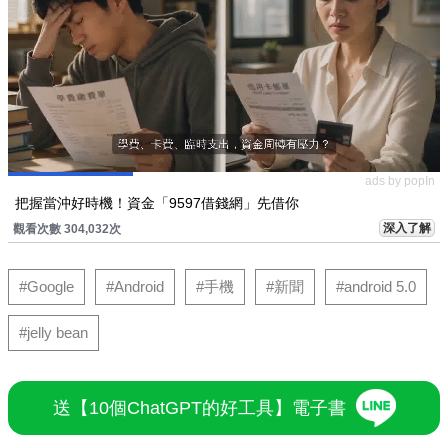
ads by popIn
把握當沖好時機！資金「9597借錢網」先借你
深入了解
觀看次數 304,032次
#Google
#Android
#手機
#新聞
#android 5.0
#jelly bean
送【10個ChatGPT的好工具】電子書