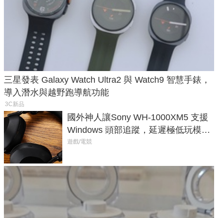
三星發表 Galaxy Watch Ultra2 與 Watch9 智慧手錶，
導入潛水與越野跑導航功能
3C新品
國外神人讓Sony WH-1000XM5 支援
Windows 頭部追蹤，延遲極低玩模擬
飛行超有感
遊戲/電競