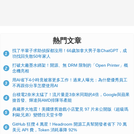
熱門文章
找了半輩子求助偵探都沒用！66歲加拿大男子靠ChatGPT，成
1
功找回失散50年家人
打破大廠墨水綁架！開源、無 DRM 限制的「Open Printer」概
2
念機亮相
用AI省下4小時竟被塞更多工作！過來人曝光：為什麼優秀員工
3
不再跟你分享怎麼使用AI
台積電2奈米太猛了！流片量是3奈米同期的4倍，Google與蘋果
4
搶首發、輝達與AMD排隊等產能
典藏界大地震！美國懷舊遊戲小店驚見 97 片未公開版《超級瑪
5
利歐兄弟》變體任天堂卡帶
GitHub 狂攬 4 萬星！Headroom 開源工具幫開發者省下 70 萬
6
美元 API 費，Token 消耗暴降 92%