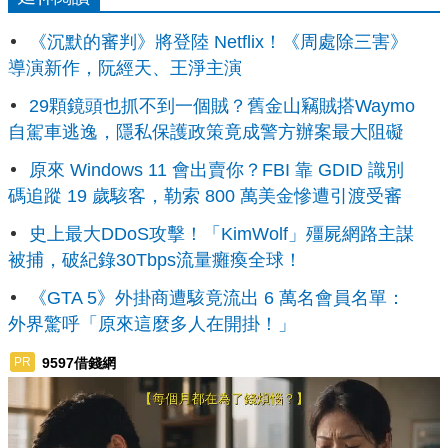
《沉默的審判》將登陸 Netflix！《周處除三害》
導演新作，阮經天、王淨主演
29顆鏡頭也抓不到一個賊？舊金山竊賊搭Waymo
自駕車逃逸，隱私保護政策竟成警方辦案最大阻礙
原來 Windows 11 會出賣你？FBI 靠 GDID 識別
碼追蹤 19 歲駭客，勒索 800 萬美金慘遭引渡受審
史上最大DDoS攻擊！「KimWolf」殭屍網路主謀
被捕，破紀錄30Tbps流量癱瘓全球！
《GTA 5》外掛商遭駭竟流出 6 萬名會員名單：
外界驚呼「原來這麼多人在開掛！」
9597借錢網
PR