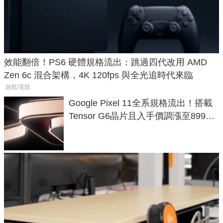
效能翻倍！PS6 硬體規格流出：跳過四代改用 AMD
Zen 6c 混合架構，4K 120fps 與全光追時代來臨
遊戲/電競
Google Pixel 11全系規格流出！搭載
Tensor G6晶片且入手價調漲至899美
元