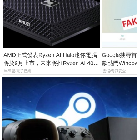
AMD正式發表Ryzen AI Halo迷你電腦
Google搜尋
將於9月上市，未來將推Ryzen AI 400
款熱門Wind
Max系列處理器與對應升級版
機
半導體/電子產業
雲端/資訊安全