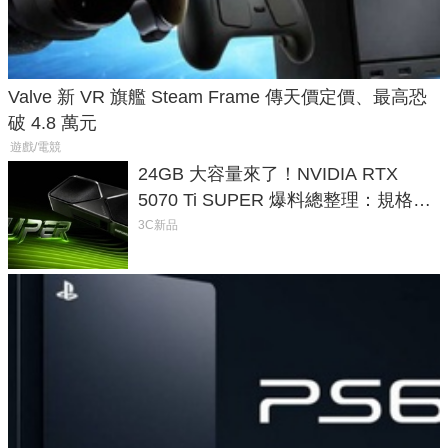
Valve 新 VR 旗艦 Steam Frame 傳天價定價、最高恐
破 4.8 萬元
遊戲/電競
24GB 大容量來了！NVIDIA RTX
5070 Ti SUPER 爆料總整理：規格、
功耗、上市時間
3C新品