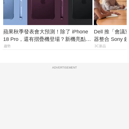
蘋果秋季發表會大預測！除了 iPhone
Dell 推「會
18 Pro，還有摺疊機登場？新機亮點預
器整合 Sony
測一次看
條 USB-C 就
趨勢
3C新品
ADVERTISEMENT