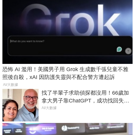
恐怖 AI 濫用！美國男子用 Grok 生成數千張兒童不雅
照後自殺，xAI 因防護失靈與不配合警方遭起訴
AI/大數據
找了半輩子求助偵探都沒用！66歲加
拿大男子靠ChatGPT，成功找回失散
50年家人
AI/大數據