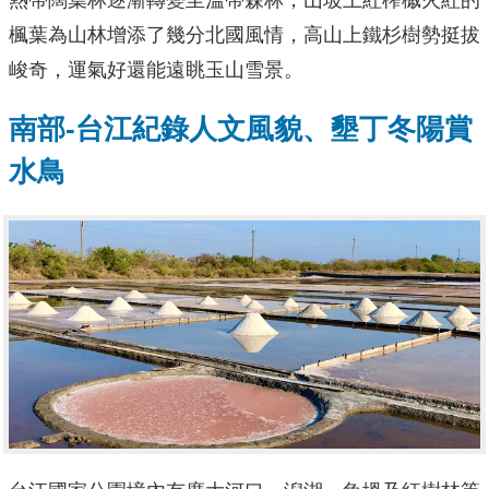
楓葉為山林增添了幾分北國風情，高山上鐵杉樹勢挺拔
峻奇，運氣好還能遠眺玉山雪景。
南部-台江紀錄人文風貌、墾丁冬陽賞
水鳥