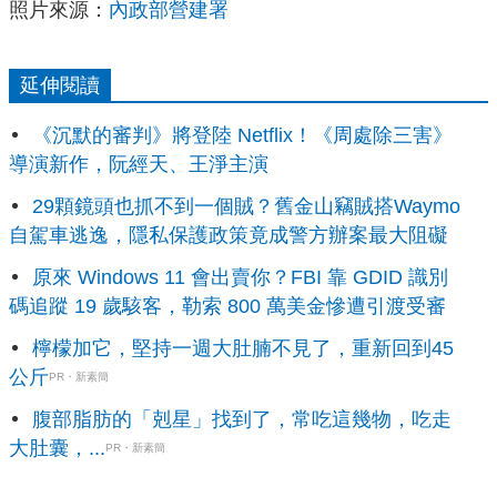
照片來源：
內政部營建署
延伸閱讀
《沉默的審判》將登陸 Netflix！《周處除三害》
導演新作，阮經天、王淨主演
29顆鏡頭也抓不到一個賊？舊金山竊賊搭Waymo
自駕車逃逸，隱私保護政策竟成警方辦案最大阻礙
原來 Windows 11 會出賣你？FBI 靠 GDID 識別
碼追蹤 19 歲駭客，勒索 800 萬美金慘遭引渡受審
檸檬加它，堅持一週大肚腩不見了，重新回到45
公斤
PR・新素簡
腹部脂肪的「剋星」找到了，常吃這幾物，吃走
大肚囊，...
PR・新素簡