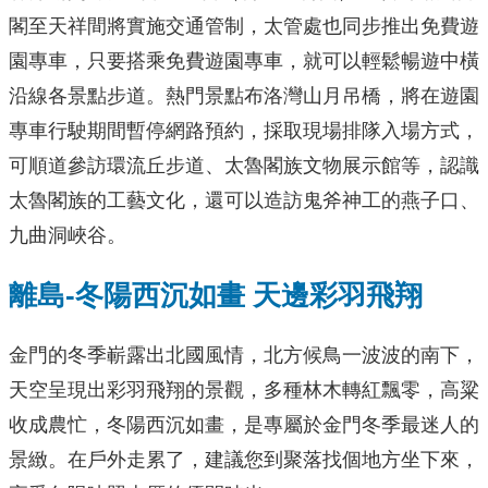
閣至天祥間將實施交通管制，太管處也同步推出免費遊
園專車，只要搭乘免費遊園專車，就可以輕鬆暢遊中橫
沿線各景點步道。熱門景點布洛灣山月吊橋，將在遊園
專車行駛期間暫停網路預約，採取現場排隊入場方式，
可順道參訪環流丘步道、太魯閣族文物展示館等，認識
太魯閣族的工藝文化，還可以造訪鬼斧神工的燕子口、
九曲洞峽谷。
離島-冬陽西沉如畫 天邊彩羽飛翔
金門的冬季嶄露出北國風情，北方候鳥一波波的南下，
天空呈現出彩羽飛翔的景觀，多種林木轉紅飄零，高粱
收成農忙，冬陽西沉如畫，是專屬於金門冬季最迷人的
景緻。在戶外走累了，建議您到聚落找個地方坐下來，