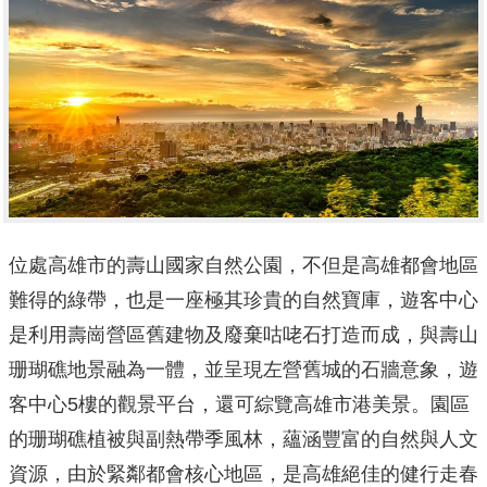
位處高雄市的壽山國家自然公園，不但是高雄都會地區
難得的綠帶，也是一座極其珍貴的自然寶庫，遊客中心
是利用壽崗營區舊建物及廢棄咕咾石打造而成，與壽山
珊瑚礁地景融為一體，並呈現左營舊城的石牆意象，遊
客中心5樓的觀景平台，還可綜覽高雄市港美景。園區
的珊瑚礁植被與副熱帶季風林，蘊涵豐富的自然與人文
資源，由於緊鄰都會核心地區，是高雄絕佳的健行走春