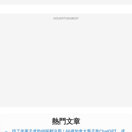
ADVERTISEMENT
熱門文章
找了半輩子求助偵探都沒用！66歲加拿大男子靠ChatGPT，成