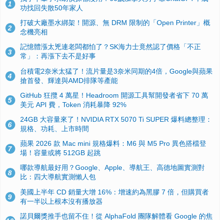
1
功找回失散50年家人
打破大廠墨水綁架！開源、無 DRM 限制的「Open Printer」概
2
念機亮相
記憶體漲太兇連老闆都怕了？SK海力士竟然認了價格「不正
3
常」：再漲下去不是好事
台積電2奈米太猛了！流片量是3奈米同期的4倍，Google與蘋果
4
搶首發、輝達與AMD排隊等產能
GitHub 狂攬 4 萬星！Headroom 開源工具幫開發者省下 70 萬
5
美元 API 費，Token 消耗暴降 92%
24GB 大容量來了！NVIDIA RTX 5070 Ti SUPER 爆料總整理：
6
規格、功耗、上市時間
蘋果 2026 款 Mac mini 規格爆料：M6 與 M5 Pro 異色搭檔登
7
場！容量或將 512GB 起跳
哪款導航最好用？Google、Apple、導航王、高德地圖實測對
8
比：四大導航實測懶人包
美國上半年 CD 銷量大增 16%：增速約為黑膠 7 倍，但購買者
9
有一半以上根本沒有播放器
諾貝爾獎推手也留不住！從 AlphaFold 團隊解體看 Google 的焦