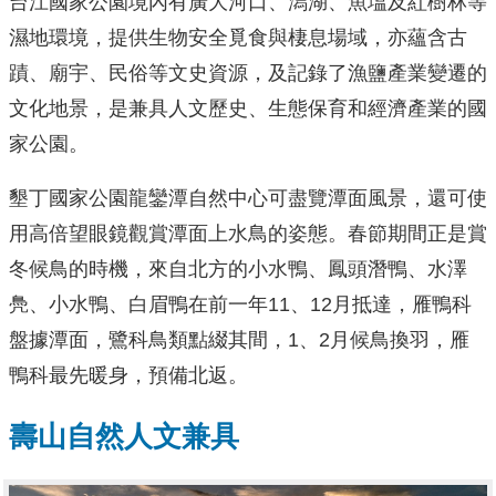
台江國家公園境內有廣大河口、潟湖、魚塭及紅樹林等
濕地環境，提供生物安全覓食與棲息場域，亦蘊含古
蹟、廟宇、民俗等文史資源，及記錄了漁鹽產業變遷的
文化地景，是兼具人文歷史、生態保育和經濟產業的國
家公園。
墾丁國家公園龍鑾潭自然中心可盡覽潭面風景，還可使
用高倍望眼鏡觀賞潭面上水鳥的姿態。春節期間正是賞
冬候鳥的時機，來自北方的小水鴨、鳳頭潛鴨、水澤
鳧、小水鴨、白眉鴨在前一年11、12月抵達，雁鴨科
盤據潭面，鷺科鳥類點綴其間，1、2月候鳥換羽，雁
鴨科最先暖身，預備北返。
壽山自然人文兼具