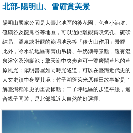
北部-陽明山、雪霸賞美景
陽明山國家公園是大臺北地區的後花園，包含小油坑、
硫磺谷及龍鳳谷等地區，可以近距離觀賞噴氣孔、硫磺
結晶、溫泉或壯觀的崩塌地形等「後火山作用」景觀。
此外，冷水坑地區有菁山吊橋、牛奶湖等景點，還有溫
泉浴室及泡腳池；擎天崗中央步道可一覽廣闊草地的草
原風光；陽明書屋如同時光隧道，可以在臺灣近代史的
人文史蹟中身歷其境；竹子湖蓬萊米原種田故事館是了
解臺灣稻米史的重要據點；二子坪地區的步道平緩，適
合親子同遊，是北部親近大自然的好選擇。