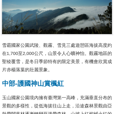
雪霸國家公園武陵、觀霧、雪見三處遊憩區海拔高度約
在1,700至2,000公尺，山景令人心曠神怡。觀霧地區的
聖稜覆雪，是冬日季節特有的限定美景，有機會欣賞成
片赤楊落葉的壯麗景象。
中部-護國神山賞楓紅
玉山國家公園境內擁有臺灣第一高峰，充滿垂直分布的
景觀的多樣性，從低海拔往山上走，沿途森林景觀由亞
熱帶闊葉林逐漸轉變至溫帶森林，山坡上紅榨槭火紅的