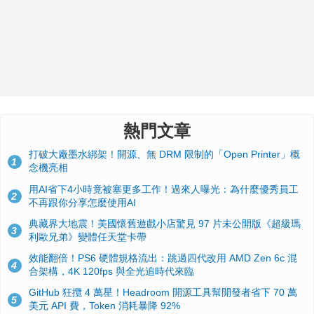
熱門文章
打破大廠墨水綁架！開源、無 DRM 限制的「Open Printer」概
1
念機亮相
用AI省下4小時竟被塞更多工作！過來人曝光：為什麼優秀員工
2
不再跟你分享怎麼使用AI
典藏界大地震！美國懷舊遊戲小店驚見 97 片未公開版《超級瑪
3
利歐兄弟》變體任天堂卡帶
效能翻倍！PS6 硬體規格流出：跳過四代改用 AMD Zen 6c 混
4
合架構，4K 120fps 與全光追時代來臨
GitHub 狂攬 4 萬星！Headroom 開源工具幫開發者省下 70 萬
5
美元 API 費，Token 消耗暴降 92%