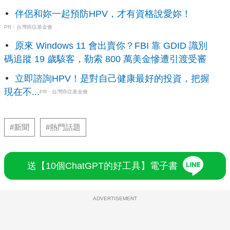
伴侶和妳一起預防HPV，才有資格說愛妳！
PR・台灣癌症基金會
原來 Windows 11 會出賣你？FBI 靠 GDID 識別
碼追蹤 19 歲駭客，勒索 800 萬美金慘遭引渡受審
立即諮詢HPV！是對自己健康最好的投資，把握
現在不...
PR・台灣癌症基金會
#新聞
#熱門話題
送【10個ChatGPT的好工具】電子書
ADVERTISEMENT