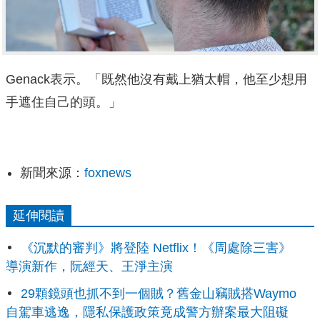
Genack表示。「既然他沒有戴上猶太帽，他至少想用
手遮住自己的頭。」
新聞來源：
foxnews
延伸閱讀
《沉默的審判》將登陸 Netflix！《周處除三害》
導演新作，阮經天、王淨主演
29顆鏡頭也抓不到一個賊？舊金山竊賊搭Waymo
自駕車逃逸，隱私保護政策竟成警方辦案最大阻礙