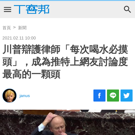
首頁
新聞
2021.02.11 10:00
川普辯護律師「每次喝水必摸
頭」，成為推特上網友討論度
最高的一顆頭
janus