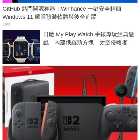
GitHub 熱門開源神器！Winhance 一鍵安全精簡
Windows 11 臃腫預裝軟體與後台追蹤
趨勢
日廠 My Play Watch 手錶專玩經典遊
戲、內建俄羅斯方塊、太空侵略者，
不過竟然不能連手機？