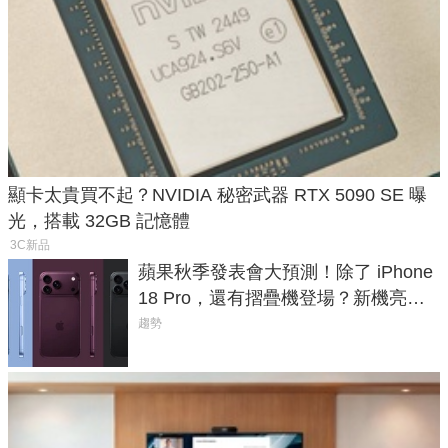
顯卡太貴買不起？NVIDIA 秘密武器 RTX 5090 SE 曝
光，搭載 32GB 記憶體
3C新品
蘋果秋季發表會大預測！除了 iPhone
18 Pro，還有摺疊機登場？新機亮點
預測一次看
趨勢