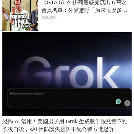
《GTA 5》外掛商遭駭竟流出 6 萬名
會員名單：外界驚呼「原來這麼多人
在開掛！」
遊戲/電競
恐怖 AI 濫用！美國男子用 Grok 生成數千張兒童不雅
照後自殺，xAI 因防護失靈與不配合警方遭起訴