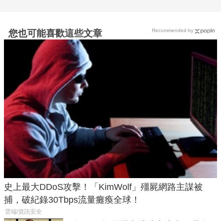
Recommended by
您也可能喜歡這些文章
史上最大DDoS攻擊！「KimWolf」殭屍網路主謀被
捕，破紀錄30Tbps流量癱瘓全球！
雲端/資訊安全