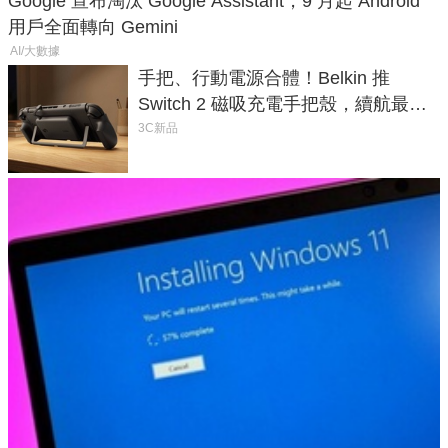
Google 宣布淘汰 Google Assistant，9 月起 Android
用戶全面轉向 Gemini
AI/大數據
手把、行動電源合體！Belkin 推
Switch 2 磁吸充電手把殼，續航最高
延長 1.5 倍
3C新品