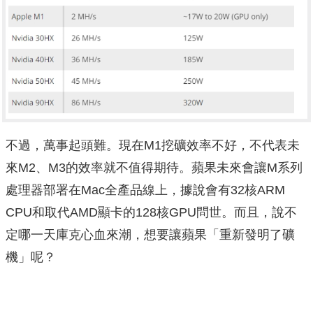
不過，萬事起頭難。現在M1挖礦效率不好，不代表未
來M2、M3的效率就不值得期待。蘋果未來會讓M系列
處理器部署在Mac全產品線上，據說會有32核ARM
CPU和取代AMD顯卡的128核GPU問世。而且，說不
定哪一天庫克心血來潮，想要讓蘋果「重新發明了礦
機」呢？