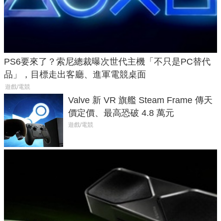
PS6要來了？索尼總裁曝次世代主機「不只是PC替代
品」，目標走出客廳、進軍電競桌面
遊戲/電競
Valve 新 VR 旗艦 Steam Frame 傳天
價定價、最高恐破 4.8 萬元
遊戲/電競