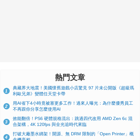
熱門文章
典藏界大地震！美國懷舊遊戲小店驚見 97 片未公開版《超級瑪
1
利歐兄弟》變體任天堂卡帶
用AI省下4小時竟被塞更多工作！過來人曝光：為什麼優秀員工
2
不再跟你分享怎麼使用AI
效能翻倍！PS6 硬體規格流出：跳過四代改用 AMD Zen 6c 混
3
合架構，4K 120fps 與全光追時代來臨
打破大廠墨水綁架！開源、無 DRM 限制的「Open Printer」概
4
念機亮相