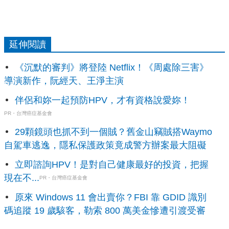
延伸閱讀
《沉默的審判》將登陸 Netflix！《周處除三害》
導演新作，阮經天、王淨主演
伴侶和妳一起預防HPV，才有資格說愛妳！
PR・台灣癌症基金會
29顆鏡頭也抓不到一個賊？舊金山竊賊搭Waymo
自駕車逃逸，隱私保護政策竟成警方辦案最大阻礙
立即諮詢HPV！是對自己健康最好的投資，把握
現在不...
PR・台灣癌症基金會
原來 Windows 11 會出賣你？FBI 靠 GDID 識別
碼追蹤 19 歲駭客，勒索 800 萬美金慘遭引渡受審