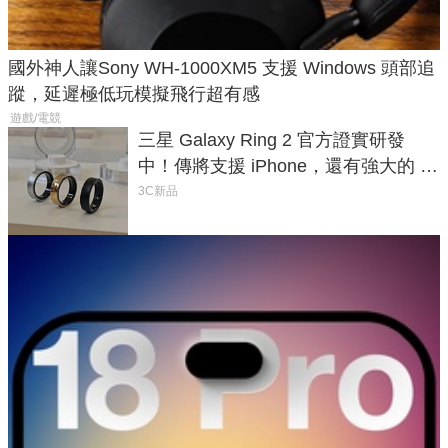
國外神人讓Sony WH-1000XM5 支援 Windows 頭部追
蹤，延遲極低玩模擬飛行超有感
遊戲/電競
三星 Galaxy Ring 2 官方證實研發
中！傳將支援 iPhone，還有強大的 AI
與智慧家電連動功能
3C新品