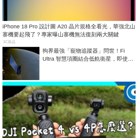
iPhone 18 Pro 設計圖 A20 晶片規格全看光，華強北山
寨機要起飛了？專家曝山寨機無法復刻兩大關鍵
3C新品
狗界最強「寵物追蹤器」問世！Fi
Ultra 智慧項圈結合低軌衛星，即使在
密林山谷也能精準找回愛犬