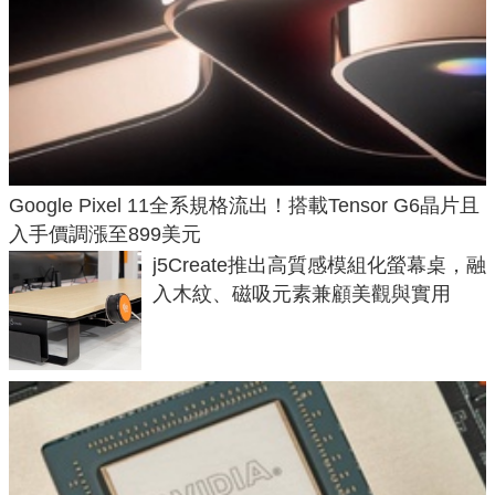
Google Pixel 11全系規格流出！搭載Tensor G6晶片且
入手價調漲至899美元
j5Create推出高質感模組化螢幕桌，融
入木紋、磁吸元素兼顧美觀與實用