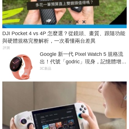
DJI Pocket 4 vs 4P 怎麼選？從鏡頭、畫質、跟隨功能
與硬體規格完整解析，一次看懂兩台差異
評測
Google 新一代 Pixel Watch 5 規格流
出！代號「godric」現身，記憶體增強
鎖定 AI 應用
3C新品