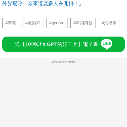
外界驚呼「原來這麼多人在開掛！」
#新聞
#電動車
#gogoro
#車用科技
#汽機車
送【10個ChatGPT的好工具】電子書
ADVERTISEMENT