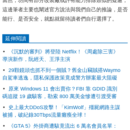
當然，坊間有部分改裝廠或許有能力排除類似的疑慮，
這邊筆者主要也闡述官方說法與我們自己的推論，是否
能行、是否安全，就點就留待讀者們自行選擇了。
延伸閱讀
《沉默的審判》將登陸 Netflix！《周處除三害》
導演新作，阮經天、王淨主演
29顆鏡頭也抓不到一個賊？舊金山竊賊搭Waymo
自駕車逃逸，隱私保護政策竟成警方辦案最大阻礙
原來 Windows 11 會出賣你？FBI 靠 GDID 識別
碼追蹤 19 歲駭客，勒索 800 萬美金慘遭引渡受審
史上最大DDoS攻擊！「KimWolf」殭屍網路主謀
被捕，破紀錄30Tbps流量癱瘓全球！
《GTA 5》外掛商遭駭竟流出 6 萬名會員名單：