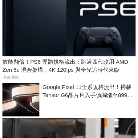
效能翻倍！PS6 硬體規格流出：跳過四代改用 AMD
Zen 6c 混合架構，4K 120fps 與全光追時代來臨
遊戲/電競
Google Pixel 11全系規格流出！搭載
Tensor G6晶片且入手價調漲至899美
元