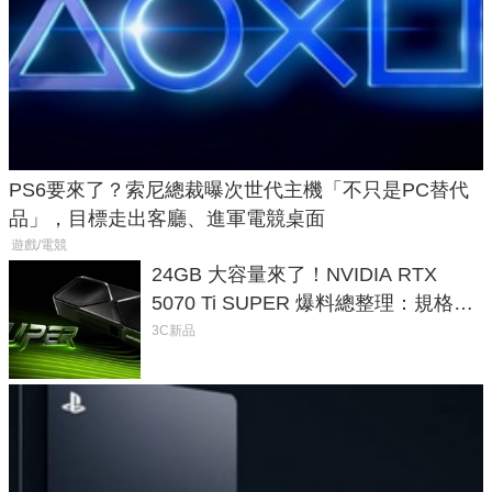
PS6要來了？索尼總裁曝次世代主機「不只是PC替代
品」，目標走出客廳、進軍電競桌面
遊戲/電競
24GB 大容量來了！NVIDIA RTX
5070 Ti SUPER 爆料總整理：規格、
功耗、上市時間
3C新品