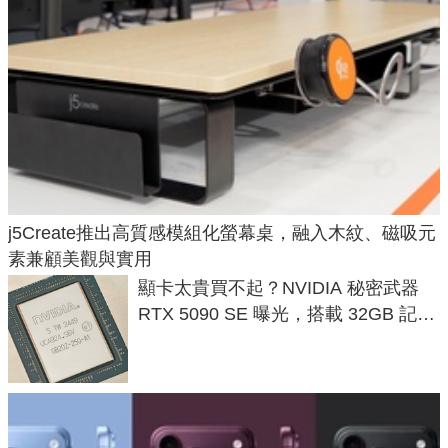
j5Create推出高質感模組化螢幕桌，融入木紋、磁吸元
素兼顧美觀與實用
顯卡太貴買不起？NVIDIA 秘密武器
RTX 5090 SE 曝光，搭載 32GB 記憶
體