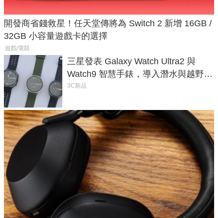
開發商省錢救星！任天堂傳將為 Switch 2 新增 16GB /
32GB 小容量遊戲卡的選擇
遊戲/電競
三星發表 Galaxy Watch Ultra2 與
Watch9 智慧手錶，導入潛水與越野跑
導航功能
3C新品