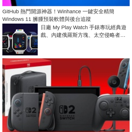
GitHub 熱門開源神器！Winhance 一鍵安全精簡
Windows 11 臃腫預裝軟體與後台追蹤
日廠 My Play Watch 手錶專玩經典遊
戲、內建俄羅斯方塊、太空侵略者，
不過竟然不能連手機？