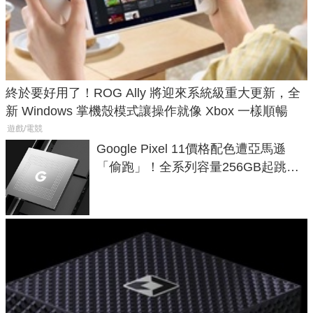
終於要好用了！ROG Ally 將迎來系統級重大更新，全
新 Windows 掌機殼模式讓操作就像 Xbox 一樣順暢
遊戲/電競
Google Pixel 11價格配色遭亞馬遜
「偷跑」！全系列容量256GB起跳、
頂規摺疊機價位逼近7萬