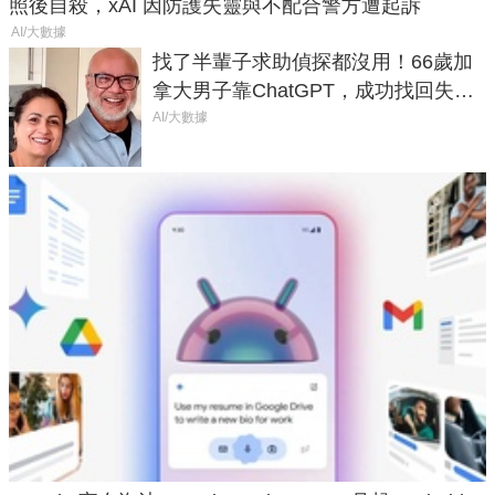
照後自殺，xAI 因防護失靈與不配合警方遭起訴
AI/大數據
找了半輩子求助偵探都沒用！66歲加
拿大男子靠ChatGPT，成功找回失散
50年家人
AI/大數據