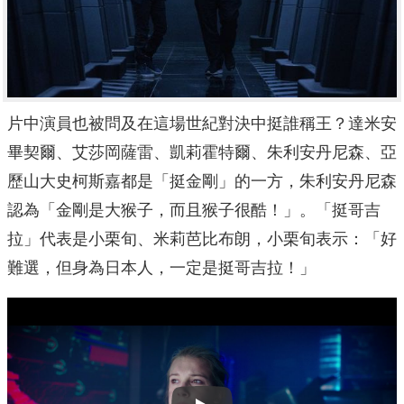
片中演員也被問及在這場世紀對決中挺誰稱王？達米安
畢契爾、
艾莎岡薩雷、凱莉霍特爾、朱利安丹尼森、亞
歷山大史柯斯嘉都是「
挺金剛」的一方，朱利安丹尼森
認為「金剛是大猴子，
而且猴子很酷！」。「挺哥吉
拉」代表是小栗旬、米莉芭比布朗，
小栗旬表示：「好
難選，但身為日本人，一定是挺哥吉拉！」