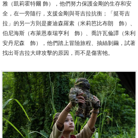
雅（凱莉霍特爾 飾），他們努力保護金剛的生存和安
全，在一旁隨行，
支援金剛與哥吉拉抗衡；「挺哥吉
拉」的另一方則是麥迪森羅素（
米莉芭比布朗 飾）、
伯尼海斯（布萊恩泰瑞亨利 飾）、喬許瓦倫譚（朱利
安丹尼森 飾），他們踏上冒險旅程、抽絲剝繭，
試著
找出哥吉拉大肆攻擊的原因，而不是傷害牠。