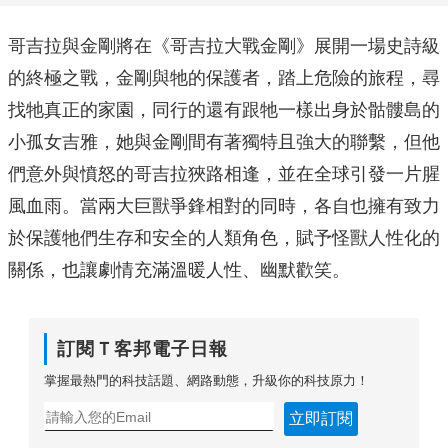
哥吉拉與金剛將在《哥吉拉大戰金剛》展開一場史詩級
的終極之戰，
金剛與牠的保護者，踏上危險的旅程，尋
找牠真正的家園，
同行的還有跟牠一樣出身於骷髏島的
小孤女吉雅，
她與金剛間有著獨特且強大的聯繫，
但他
們意外與憤怒的哥吉拉狹路相逢，並在全球引發一片腥
風血雨。
當兩大巨獸爭鋒相對的同時，
各自也擁有致力
於保護牠們生存和安全的人類角色，
賦予怪獸人性化的
關係，也讓劇情充滿溫暖人性、幽默歡笑。
訂閱Ｔ客邦電子日報
掌握最熱門的科技話題、網路動態，升級你的科技原力！
立即訂閱