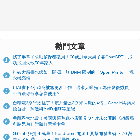
熱門文章
找了半輩子求助偵探都沒用！66歲加拿大男子靠ChatGPT，成
1
功找回失散50年家人
打破大廠墨水綁架！開源、無 DRM 限制的「Open Printer」概
2
念機亮相
用AI省下4小時竟被塞更多工作！過來人曝光：為什麼優秀員工
3
不再跟你分享怎麼使用AI
台積電2奈米太猛了！流片量是3奈米同期的4倍，Google與蘋果
4
搶首發、輝達與AMD排隊等產能
典藏界大地震！美國懷舊遊戲小店驚見 97 片未公開版《超級瑪
5
利歐兄弟》變體任天堂卡帶
GitHub 狂攬 4 萬星！Headroom 開源工具幫開發者省下 70 萬
6
美元 API 費，Token 消耗暴降 92%