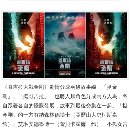
《哥吉拉大戰金剛》劇情分成兩條故事線：「挺金
剛」、「
挺哥吉拉」，也將人類角色分成兩方人馬，
各
自跟著各自的怪獸發展，故事到最後交集在一起。「挺
金剛」
的一方有納森林德博士（亞歷山大史柯斯嘉
飾）、艾琳安德魯博士（蕾貝卡霍爾 飾）、小孤女吉