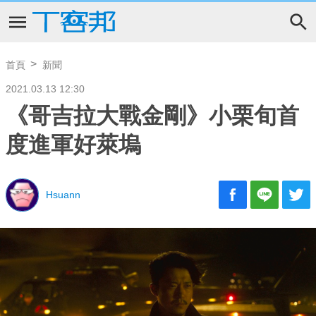
首頁
新聞
2021.03.13 12:30
《哥吉拉大戰金剛》小栗旬首
度進軍好萊塢
Hsuann