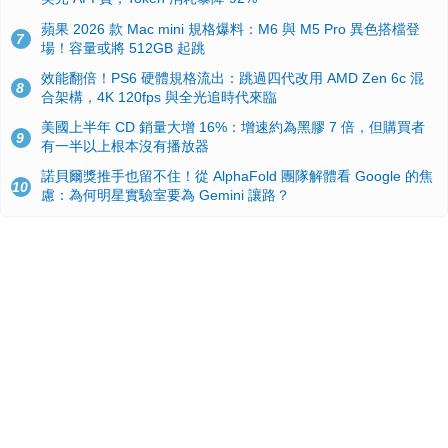
蘋果 2026 款 Mac mini 規格爆料：M6 與 M5 Pro 異色搭檔登
7
場！容量或將 512GB 起跳
效能翻倍！PS6 硬體規格流出：跳過四代改用 AMD Zen 6c 混
8
合架構，4K 120fps 與全光追時代來臨
美國上半年 CD 銷量大增 16%：增速約為黑膠 7 倍，但購買者
9
有一半以上根本沒有播放器
諾貝爾獎推手也留不住！從 AlphaFold 團隊解體看 Google 的焦
10
慮：為何明星實驗室要為 Gemini 讓路？