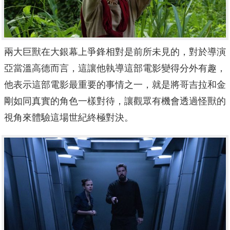
兩大巨獸在大銀幕上爭鋒相對是前所未見的，
對於導演
亞當溫高德而言，這讓他執導這部電影變得分外有趣，
他表示這部電影最重要的事情之一，
就是將哥吉拉和金
剛如同真實的角色一樣對待，
讓觀眾有機會透過怪獸的
視角來體驗這場世紀終極對決。