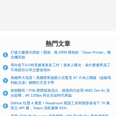
熱門文章
打破大廠墨水綁架！開源、無 DRM 限制的「Open Printer」概
1
念機亮相
用AI省下4小時竟被塞更多工作！過來人曝光：為什麼優秀員工
2
不再跟你分享怎麼使用AI
典藏界大地震！美國懷舊遊戲小店驚見 97 片未公開版《超級瑪
3
利歐兄弟》變體任天堂卡帶
效能翻倍！PS6 硬體規格流出：跳過四代改用 AMD Zen 6c 混
4
合架構，4K 120fps 與全光追時代來臨
GitHub 狂攬 4 萬星！Headroom 開源工具幫開發者省下 70 萬
5
美元 API 費，Token 消耗暴降 92%
蘋果 2026 款 Mac mini 規格爆料：M6 與 M5 Pro 異色搭檔登