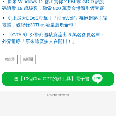
原來 Windows 11 會出賣你？FBI 靠 GDID 識別
碼追蹤 19 歲駭客，勒索 800 萬美金慘遭引渡受審
史上最大DDoS攻擊！「KimWolf」殭屍網路主謀
被捕，破紀錄30Tbps流量癱瘓全球！
《GTA 5》外掛商遭駭竟流出 6 萬名會員名單：
外界驚呼「原來這麼多人在開掛！」
#旅遊
#新聞
送【10個ChatGPT的好工具】電子書
ADVERTISEMENT