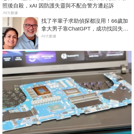
照後自殺，xAI 因防護失靈與不配合警方遭起訴
AI/大數據
找了半輩子求助偵探都沒用！66歲加
拿大男子靠ChatGPT，成功找回失散
50年家人
AI/大數據