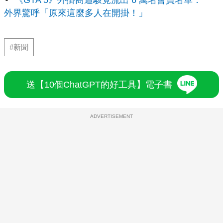
《GTA 5》外掛商遭駭竟流出 6 萬名會員名單：
外界驚呼「原來這麼多人在開掛！」
#新聞
送【10個ChatGPT的好工具】電子書
ADVERTISEMENT