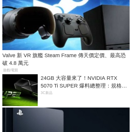
Valve 新 VR 旗艦 Steam Frame 傳天價定價、最高恐
破 4.8 萬元
遊戲/電競
24GB 大容量來了！NVIDIA RTX
5070 Ti SUPER 爆料總整理：規格、
功耗、上市時間
3C新品