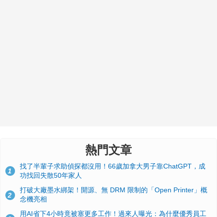
熱門文章
找了半輩子求助偵探都沒用！66歲加拿大男子靠ChatGPT，成
1
功找回失散50年家人
打破大廠墨水綁架！開源、無 DRM 限制的「Open Printer」概
2
念機亮相
用AI省下4小時竟被塞更多工作！過來人曝光：為什麼優秀員工