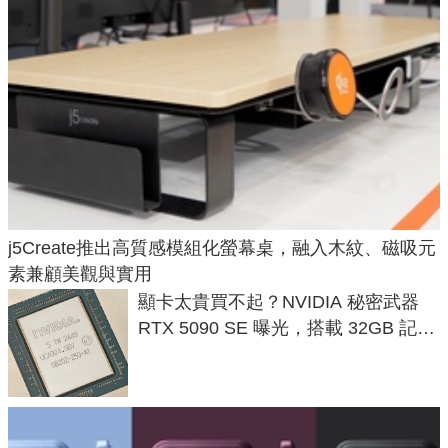
j5Create推出高質感模組化螢幕桌，融入木紋、磁吸元
素兼顧美觀與實用
顯卡太貴買不起？NVIDIA 秘密武器
RTX 5090 SE 曝光，搭載 32GB 記憶
體