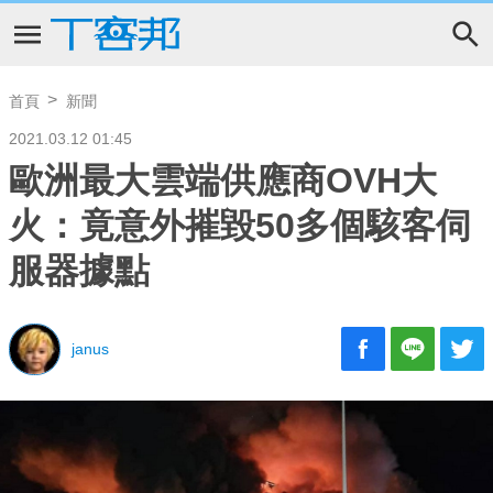
首頁
新聞
2021.03.12 01:45
歐洲最大雲端供應商OVH大
火：竟意外摧毀50多個駭客伺
服器據點
janus