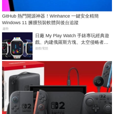
GitHub 熱門開源神器！Winhance 一鍵安全精簡
Windows 11 臃腫預裝軟體與後台追蹤
趨勢
日廠 My Play Watch 手錶專玩經典遊
戲、內建俄羅斯方塊、太空侵略者，
不過竟然不能連手機？
遊戲/電競