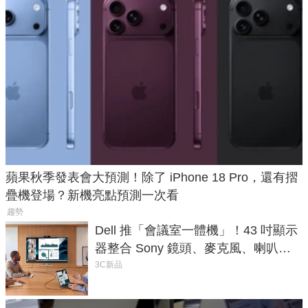
蘋果秋季發表會大預測！除了 iPhone 18 Pro，還有摺
疊機登場？新機亮點預測一次看
趨勢
Dell 推「會議室一體機」！43 吋顯示
器整合 Sony 鏡頭、麥克風、喇叭，
一條 USB-C 就能開會
3C新品