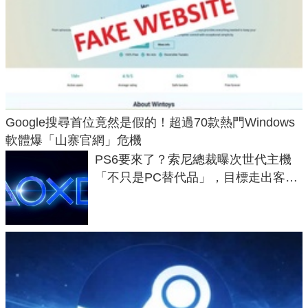
Google搜尋首位竟然是假的！超過70款熱門Windows
軟體爆「山寨官網」危機
PS6要來了？索尼總裁曝次世代主機
「不只是PC替代品」，目標走出客
廳、進軍電競桌面