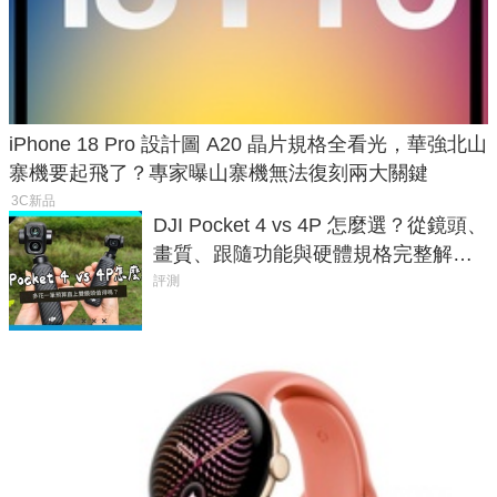
iPhone 18 Pro 設計圖 A20 晶片規格全看光，華強北山
寨機要起飛了？專家曝山寨機無法復刻兩大關鍵
3C新品
DJI Pocket 4 vs 4P 怎麼選？從鏡頭、
畫質、跟隨功能與硬體規格完整解
析，一次看懂兩台差異
評測