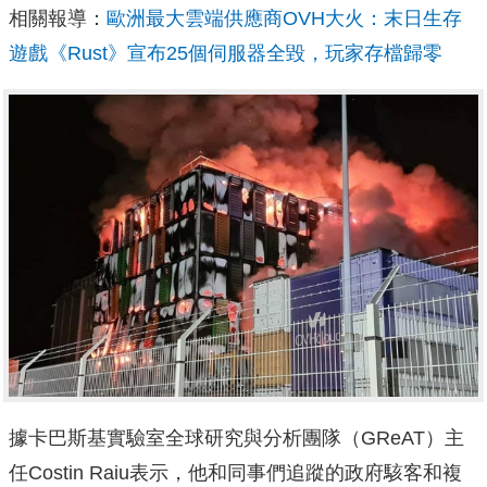
相關報導：
歐洲最大雲端供應商OVH大火：末日生存
遊戲《Rust》宣布25個伺服器全毀，玩家存檔歸零
據卡巴斯基實驗室全球研究與分析團隊（GReAT）主
任Costin Raiu表示，他和同事們追蹤的政府駭客和複