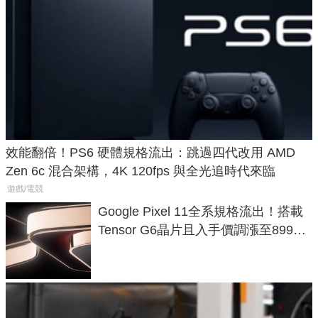
效能翻倍！PS6 硬體規格流出：跳過四代改用 AMD
Zen 6c 混合架構，4K 120fps 與全光追時代來臨
遊戲/電競
Google Pixel 11全系規格流出！搭載
Tensor G6晶片且入手價調漲至899美
元