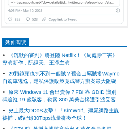
延伸閱讀
《沉默的審判》將登陸 Netflix！《周處除三害》
導演新作，阮經天、王淨主演
29顆鏡頭也抓不到一個賊？舊金山竊賊搭Waymo
自駕車逃逸，隱私保護政策竟成警方辦案最大阻礙
原來 Windows 11 會出賣你？FBI 靠 GDID 識別
碼追蹤 19 歲駭客，勒索 800 萬美金慘遭引渡受審
史上最大DDoS攻擊！「KimWolf」殭屍網路主謀
被捕，破紀錄30Tbps流量癱瘓全球！