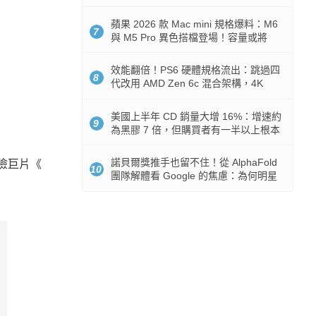
Token 消耗暴降 92%
蘋果 2026 款 Mac mini 規格爆料：M6
7
與 M5 Pro 異色搭檔登場！容量或將
512GB 起跳
效能翻倍！PS6 硬體規格流出：跳過四
8
代改用 AMD Zen 6c 混合架構，4K
120fps 與全光追時代來臨
美國上半年 CD 銷量大增 16%：增速約
9
為黑膠 7 倍，但購買者有一半以上根本
沒有播放器
諾貝爾獎推手也留不住！從 AlphaFold
險巨片《
10
團隊解體看 Google 的焦慮：為何明星
實驗室要為 Gemini 讓路？