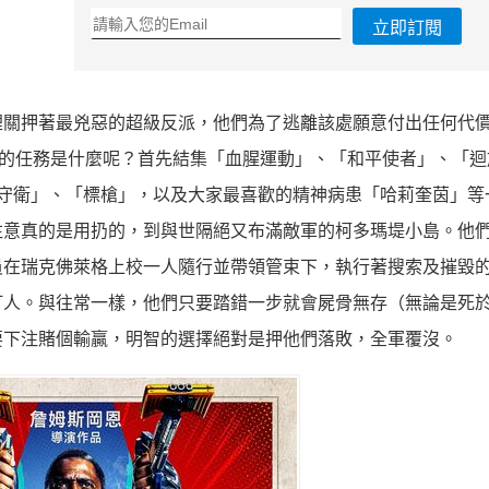
立即訂閱
裡關押著最兇惡的超級反派，
他們為了逃離該處願意付出任何代
的任務是什麼呢？首先結集「血腥運動」、「
和平使者」、「迴
守衛」、「標槍」，以及大家最喜歡的精神病患「
哈莉奎茵」等
注意真的是用扔的，
到與世隔絕又布滿敵軍的柯多瑪堤小島。
他
員在瑞克佛萊格上校一人隨行並帶領管束下，
執行著搜索及摧毀
盯人。
與往常一樣，他們只要踏錯一步就會屍骨無存（
無論是死
要下注賭個輸贏，明智的選擇絕對是押他們落敗，全軍覆沒。