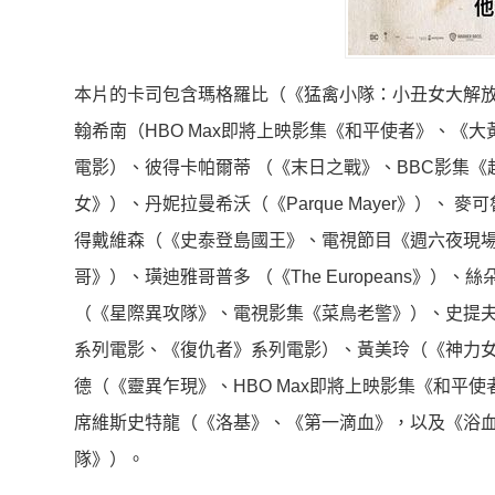
本片的卡司包含瑪格羅比（《猛禽小隊：小丑女大解
翰希南（HBO Max即將上映影集《和平使者》、《
電影）、彼得卡帕爾蒂 （《末日之戰》、BBC影集
女》）、丹妮拉曼希沃（《Pa
rque Mayer》）
得戴維森（《史泰登島國王》、電視節目《
週六夜現
哥》）、璜迪雅哥普多 （《The Europeans》）
（《星際異攻隊》、
電視影集《菜鳥老警》）、史提
系列電影、《
復仇者》系列電影）、黃美玲（《神力
德（《靈異乍現》、H
BO Max即將上映影集《和平
席維斯史特龍（《洛基》、《
第一滴血》，以及《浴
隊》）。