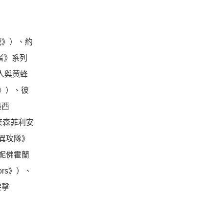
戰》）、
約
者》系列
人與黃蜂
》）、彼
墨西
奈森菲利安
異攻隊》
妮佛霍蘭
ors》）、
突擊