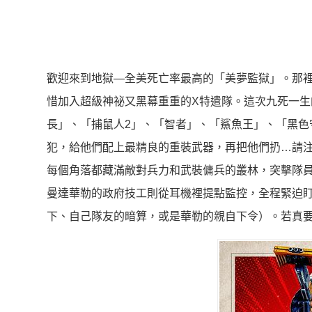
歡迎來到地獄—全美死亡率最高的「美夢監獄」。
那
惜加入超級神祕又黑幕重重的X特遣隊。
這次九死一生
長」、「捕鼠人2」、「智者」、「
鯊魚王」、「黑色
犯，給他們配上最精良的重裝武器，
再把他們扔…請
每個角落都藏滿敵對兵力和武裝傭兵的叢林，
突擊隊
曼達華勒的政府技工則從耳機裡提點監控，全程緊迫
下、自己隊友的暗算，或是華勒的親自下令）。
若真