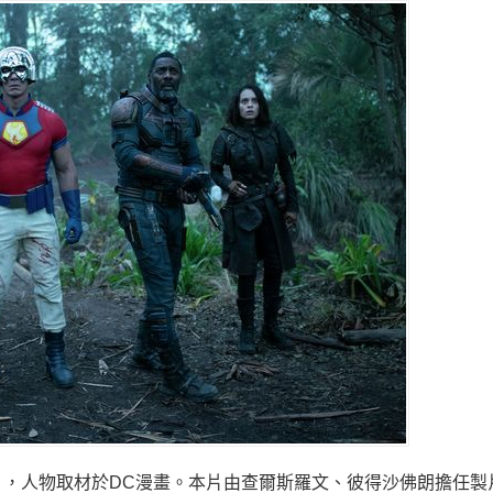
片，人物取材於
DC漫畫。本片由查爾斯羅文、彼得沙佛朗擔任製