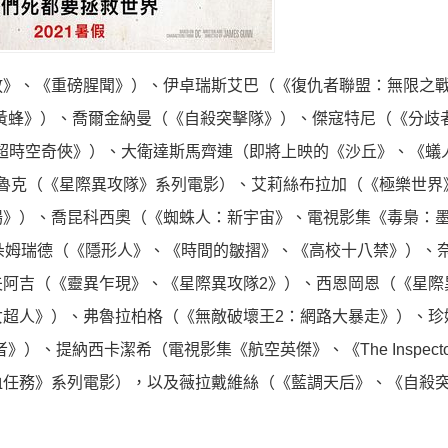
放》、《
重磅腥聞》）、伊卓瑞斯艾巴（《復仇者聯盟：無限之
大黃蜂》）、喬爾金納曼（《
自殺突擊隊》）、傑寇特尼（《分歧
《超時空奇俠》）、大衛達斯馬齊連（
即將上映的《沙丘》、《蟻
、 麥可魯克（《星際異攻隊》系列電影）、艾莉絲布拉加（《
極樂世界
場》）、喬昆科西奧（《蜘蛛人：新宇宙》、電視影集《
毒梟：
、絲朵姆瑞德（《隱形人》、《
時間的皺摺》、《高校十八禁》）、
夫阿吉（《靈異乍現》、《
星際異攻隊2》）、西恩岡恩（《星際
女超人》）、弗魯拉柏格（《
無敵破壞王2：網路大暴走》）、珍
使者》）、提納西卡潔希（電視影集《
航空英傑》、《The Inspect
血任務》系列電影），以及薇拉戴維絲（《
藍調天后》、《自殺