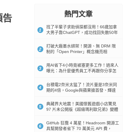
熱門文章
預告
找了半輩子求助偵探都沒用！66歲加拿
1
大男子靠ChatGPT，成功找回失散50年
家人
打破大廠墨水綁架！開源、無 DRM 限
2
制的「Open Printer」概念機亮相
用AI省下4小時竟被塞更多工作！過來人
3
曝光：為什麼優秀員工不再跟你分享怎
麼使用AI
台積電2奈米太猛了！流片量是3奈米同
4
期的4倍，Google與蘋果搶首發、輝達
與AMD排隊等產能
典藏界大地震！美國懷舊遊戲小店驚見
5
97 片未公開版《超級瑪利歐兄弟》變體
任天堂卡帶
GitHub 狂攬 4 萬星！Headroom 開源工
6
具幫開發者省下 70 萬美元 API 費，