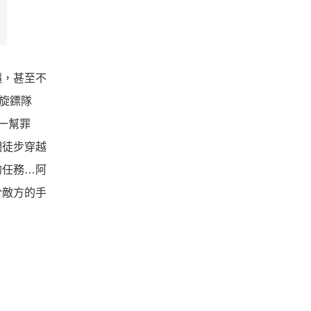
價，
甚至不
旋鏢隊
一幫罪
們徒步穿越
的任務…
阿
於敵方的手