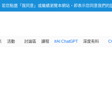
，若您點選「我同意」或繼續瀏覽本網站，即表示您同意我們的
片
活動
討論區
課程
#AI ChatGPT
深度有料
C