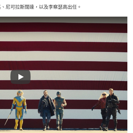
巫、
尼可拉斯闊達，以及李察瑟高出任。
Play