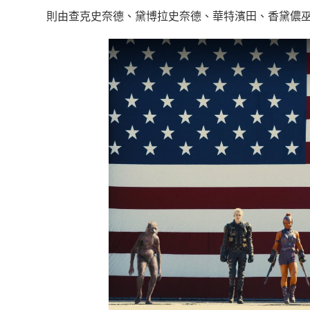
則由查克史奈德、黛博拉史奈德、華特濱田、香黛儂