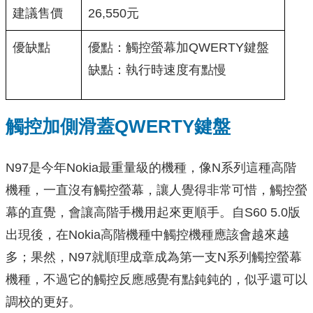
建議售價
26,550元
優缺點
優點：觸控螢幕加QWERTY鍵盤
缺點：執行時速度有點慢
觸控加側滑蓋QWERTY鍵盤
N97是今年Nokia最重量級的機種，像N系列這種高階
機種，一直沒有觸控螢幕，讓人覺得非常可惜，觸控螢
幕的直覺，會讓高階手機用起來更順手。自S60 5.0版
出現後，在Nokia高階機種中觸控機種應該會越來越
多；果然，N97就順理成章成為第一支N系列觸控螢幕
機種，不過它的觸控反應感覺有點鈍鈍的，似乎還可以
調校的更好。