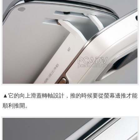
▲它的向上滑蓋轉軸設計，推的時候要從螢幕邊推才能
順利推開。