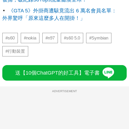
《GTA 5》外掛商遭駭竟流出 6 萬名會員名單：
外界驚呼「原來這麼多人在開掛！」
#s60
#nokia
#n97
#s60 5.0
#Symbian
#行動裝置
送【10個ChatGPT的好工具】電子書
ADVERTISEMENT