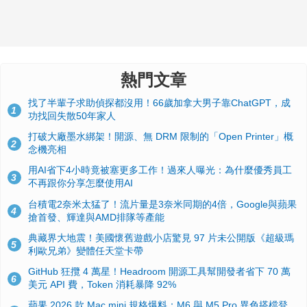
熱門文章
找了半輩子求助偵探都沒用！66歲加拿大男子靠ChatGPT，成
1
功找回失散50年家人
打破大廠墨水綁架！開源、無 DRM 限制的「Open Printer」概
2
念機亮相
用AI省下4小時竟被塞更多工作！過來人曝光：為什麼優秀員工
3
不再跟你分享怎麼使用AI
台積電2奈米太猛了！流片量是3奈米同期的4倍，Google與蘋果
4
搶首發、輝達與AMD排隊等產能
典藏界大地震！美國懷舊遊戲小店驚見 97 片未公開版《超級瑪
5
利歐兄弟》變體任天堂卡帶
GitHub 狂攬 4 萬星！Headroom 開源工具幫開發者省下 70 萬
6
美元 API 費，Token 消耗暴降 92%
蘋果 2026 款 Mac mini 規格爆料：M6 與 M5 Pro 異色搭檔登