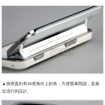
▲側滑蓋約有45度角向上斜角，方便螢幕閱讀，是最
近流行的設計。