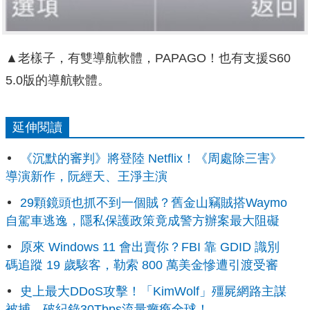
▲老樣子，有雙導航軟體，PAPAGO！也有支援S60
5.0版的導航軟體。
延伸閱讀
《沉默的審判》將登陸 Netflix！《周處除三害》
導演新作，阮經天、王淨主演
29顆鏡頭也抓不到一個賊？舊金山竊賊搭Waymo
自駕車逃逸，隱私保護政策竟成警方辦案最大阻礙
原來 Windows 11 會出賣你？FBI 靠 GDID 識別
碼追蹤 19 歲駭客，勒索 800 萬美金慘遭引渡受審
史上最大DDoS攻擊！「KimWolf」殭屍網路主謀
被捕，破紀錄30Tbps流量癱瘓全球！